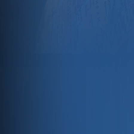
Dijital Pazarlama
Küresel Pazarlarda Başarı İçin E-Ticaret ve Sosy
"Küresel Pazarlarda Başarı İçin E-Ticaret ve Sosyal Medya St
dünyasındaki önemine vurgu yapılıyor. E-ticaret ve sosyal med
müşteri erişimini artıracak, marka bilinirliğini güçlendirece
önüne geçin ve sürdürülebilir büyüme yakalayın.