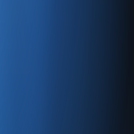
E-ticaret ve e-ihracat üzerinden işinizi nasıl
vasyonun ve teknolojinin sunduğu bu yeni imkanlarla iş
ejik ipuçlarıyla dolu bu rehber, girişimcilerin dijital dünyada