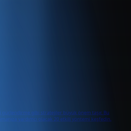
ni güçlendirme gibi stratejiler büyük önem taşır. Bu
amanıza yardımcı olacak 20 etkili yöntemi keşfedin.