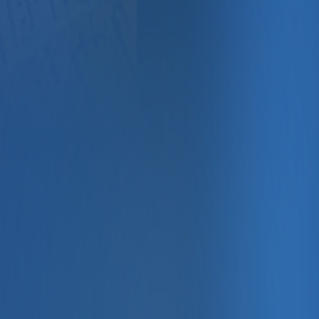
al Medya Stratejileriyle Dijital Dönüşümün İşlet
ratejileriyle Dijital Dönüşümün İşletmenize Faydaları" başlı
ya stratejileriyle küresel pazarlarda nasıl etkin olunabileceğ
k ve satış hacmini yükseltecek yöntemlerle tanışın. Dijital pa