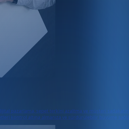
i dijital pazarlama, sepet terkini azaltma ve müşteri sadakati
tleri kontrol altına almanıza ve sürdürülebilir büyüme sağl