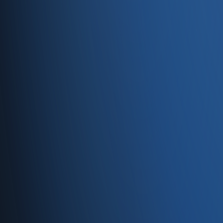
Girişimcilik
Dijital Çağda Girişimcilik: E-ticaret ve E-ihracat 
Bu blog yazısında, dijital çağda girişimciliğin öne çıkan fırsa
büyütebileceğinizi, dijital pazarlamanın gücünü ve global m
dünyasında rekabetinizi artırırken, sınır ötesi ticaretin dina
nasıl fark yaratabileceğini anlatıyor.