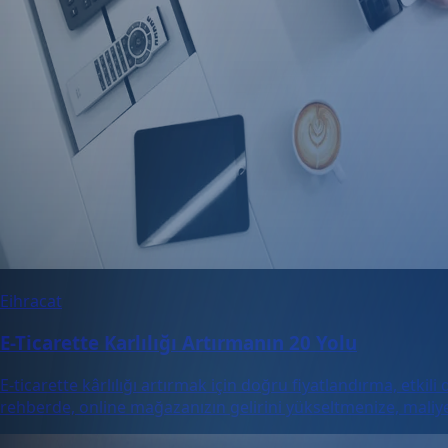
Eihracat
E-Ticarette Karlılığı Artırmanın 20 Yolu
E-ticarette kârlılığı artırmak için doğru fiyatlandırma, etkil
rehberde, online mağazanızın gelirini yükseltmenize, maliye