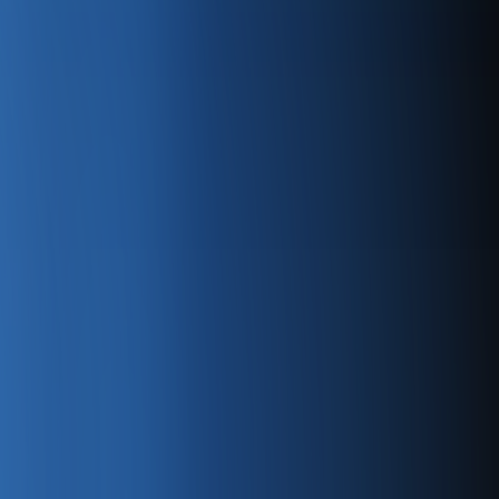
menize Faydaları
klı blog yazısında, dijital dönüşümün modern iş
ini keşfedin. İşletmenizin dijital yeteneklerini geliştirerek
zarlama araçlarını en etkin şekilde kullanarak rakiplerinizin