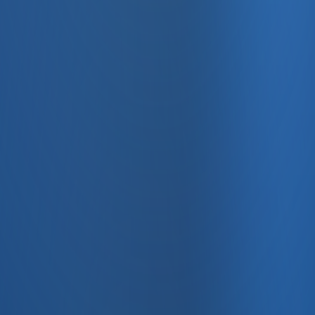
ile Global Pazarlara Açılma Yolları
tlarını ve küresel pazarlara açılmanın yollarını keşfediyoruz. 
üşteri kitlesine etkin ulaşım yöntemlerini ele alıyoruz. İno
miklerini yakından inceleyin. Global başarı hikayeleri ve strat