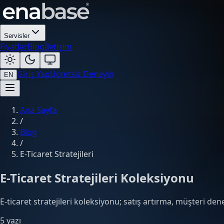
Servisler
Fiyatlar
Blog
İletişim
Giriş Yap
Ücretsiz Deneyin
EN
Ana Sayfa
/
Blog
/
E-Ticaret Stratejileri
E-Ticaret Stratejileri Koleksiyonu
E-ticaret stratejileri koleksiyonu; satış artırma, müşteri d
5 yazı