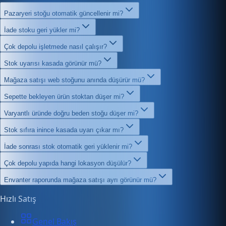
Pazaryeri stoğu otomatik güncellenir mi?
İade stoku geri yükler mi?
Çok depolu işletmede nasıl çalışır?
Stok uyarısı kasada görünür mü?
Mağaza satışı web stoğunu anında düşürür mü?
Sepette bekleyen ürün stoktan düşer mi?
Varyantlı üründe doğru beden stoğu düşer mi?
Stok sıfıra inince kasada uyarı çıkar mı?
İade sonrası stok otomatik geri yüklenir mi?
Çok depolu yapıda hangi lokasyon düşülür?
Envanter raporunda mağaza satışı ayrı görünür mü?
Hızlı Satış
Genel Bakış