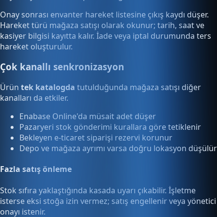
Onay sonrası envanter hareket listesine çıkış kaydı düşer.
Hareket türü mağaza satışı olarak okunur; tarih, saat ve
kasiyer bilgisi kayıtta kalır. İade veya iptal durumunda ters
hareket oluşturulur.
Çok kanallı senkronizasyon
Ürün
tek katalogda
tutulduğunda mağaza satışı diğer
kanalları da etkiler.
Enabase Online'da müsait adet düşer
Pazaryeri stok gönderimi kurallara göre tetiklenir
Bekleyen e-ticaret siparişi rezervi korunur
Depo ve mağaza ayrımı varsa doğru lokasyon düşülür
Fazla satış önleme
Stok sıfıra yaklaştığında kasada uyarı çıkabilir. İşletme
isterse eksi stoğa izin vermez; satış engellenir veya yönetici
onayı istenir.