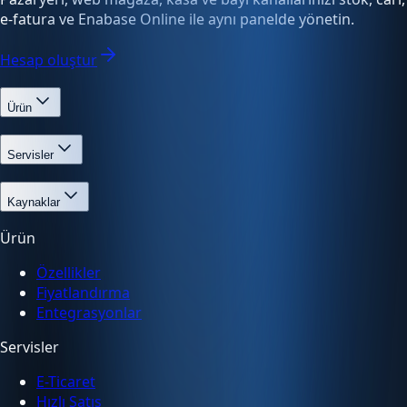
e-fatura ve Enabase Online ile aynı panelde yönetin.
Hesap oluştur
Ürün
Servisler
Kaynaklar
Ürün
Özellikler
Fiyatlandırma
Entegrasyonlar
Servisler
E-Ticaret
Hızlı Satış