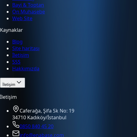
Bayi & Toptan
Ön Muhasebe
Web Site
Kaynaklar
Blog
Site haritası
İletişim
SSS
Hakkımızda
İletişim
İletişim
Caferağa, Şifa Sk No: 19
34710 Kadıköy/İstanbul
0850 840 45 20
info@enabase.com