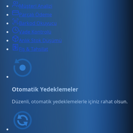
Müşteri Analizi
Parçalı Ödeme
Barkod Okuyucu
Vade Kontrolü
Anlık Stok Düşümü
Fiş & Tahsilat
Otomatik Yedeklemeler
Düzenli, otomatik yedeklemelerle içiniz rahat olsun.