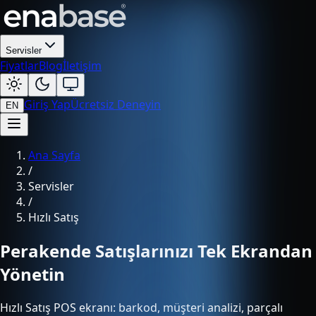
Servisler
Fiyatlar
Blog
İletişim
Giriş Yap
Ücretsiz Deneyin
EN
Ana Sayfa
/
Servisler
/
Hızlı Satış
Perakende Satışlarınızı Tek Ekrandan
Yönetin
Hızlı Satış POS ekranı: barkod, müşteri analizi, parçalı