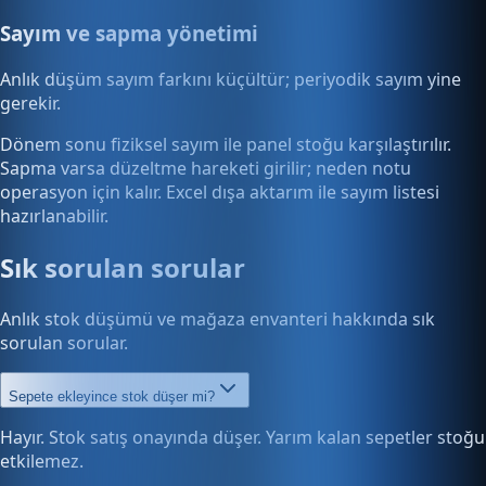
Sayım ve sapma yönetimi
Anlık düşüm sayım farkını küçültür; periyodik sayım yine
gerekir.
Dönem sonu fiziksel sayım ile panel stoğu karşılaştırılır.
Sapma varsa düzeltme hareketi girilir; neden notu
operasyon için kalır. Excel dışa aktarım ile sayım listesi
hazırlanabilir.
Sık sorulan sorular
Anlık stok düşümü ve mağaza envanteri hakkında sık
sorulan sorular.
Sepete ekleyince stok düşer mi?
Hayır. Stok satış onayında düşer. Yarım kalan sepetler stoğu
etkilemez.