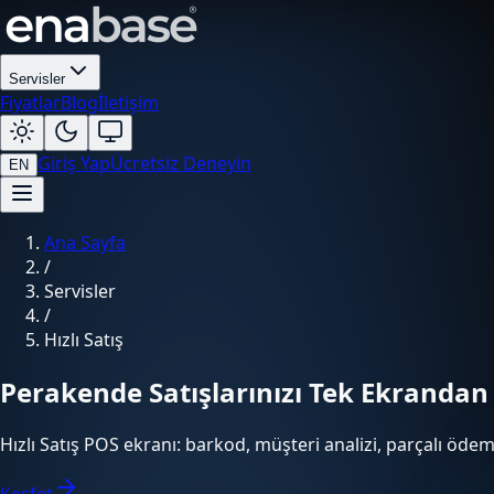
Servisler
Fiyatlar
Blog
İletişim
Giriş Yap
Ücretsiz Deneyin
EN
Ana Sayfa
/
Servisler
/
Hızlı Satış
Perakende Satışlarınızı Tek Ekrandan
Hızlı Satış POS ekranı: barkod, müşteri analizi, parçalı öde
Keşfet