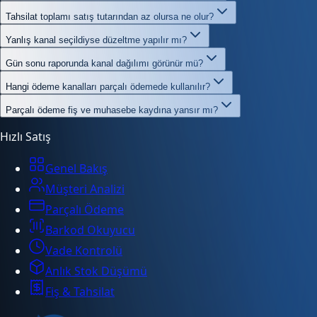
Tahsilat toplamı satış tutarından az olursa ne olur?
Yanlış kanal seçildiyse düzeltme yapılır mı?
Gün sonu raporunda kanal dağılımı görünür mü?
Hangi ödeme kanalları parçalı ödemede kullanılır?
Parçalı ödeme fiş ve muhasebe kaydına yansır mı?
Hızlı Satış
Genel Bakış
Müşteri Analizi
Parçalı Ödeme
Barkod Okuyucu
Vade Kontrolü
Anlık Stok Düşümü
Fiş & Tahsilat