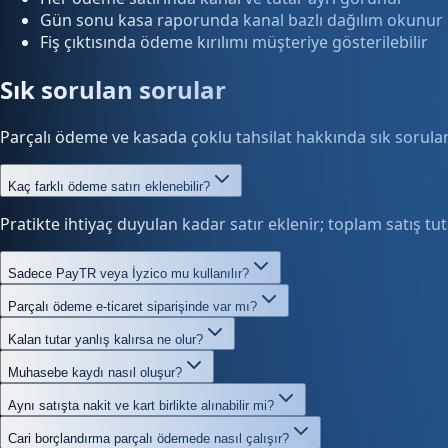
Gün sonu kasa raporunda kanal bazlı dağılım okunur
Fiş çıktısında ödeme kırılımı müşteriye gösterilebilir
Sık sorulan sorular
Parçalı ödeme ve kasada çoklu tahsilat hakkında sık sorulan
Kaç farklı ödeme satırı eklenebilir?
Pratikte ihtiyaç duyulan kadar satır eklenir; toplam satış tut
Sadece PayTR veya İyzico mu kullanılır?
Parçalı ödeme e-ticaret siparişinde var mı?
Kalan tutar yanlış kalırsa ne olur?
Muhasebe kaydı nasıl oluşur?
Aynı satışta nakit ve kart birlikte alınabilir mi?
Cari borçlandırma parçalı ödemede nasıl çalışır?