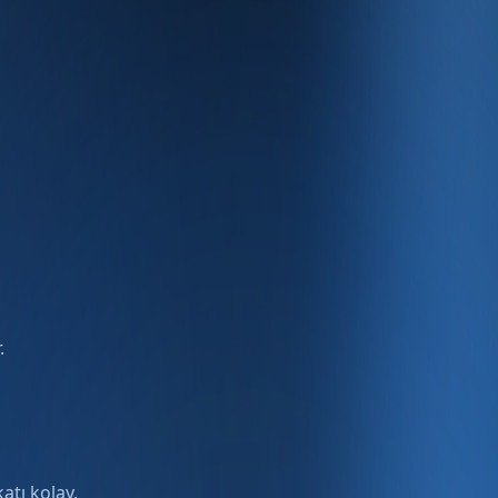
.
atı kolay.