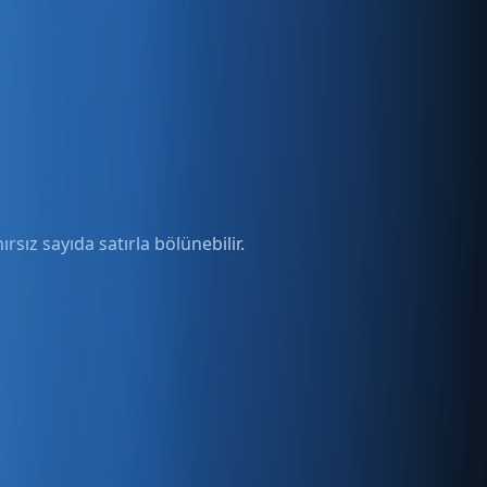
rsız sayıda satırla bölünebilir.