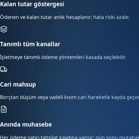
Kalan tutar göstergesi
Ödenen ve kalan tutar anlık hesaplanır; hata riski azalır.
Tanımlı tüm kanallar
İşletmeye tanımlı ödeme yöntemleri kasada seçilebilir.
Cari mahsup
Borçtan düşüm veya vadeli kısım cari hareketle kayda geçer
Anında muhasebe
Her ödeme satırı tahsilat kaydına yansır; gün sonu mutabak