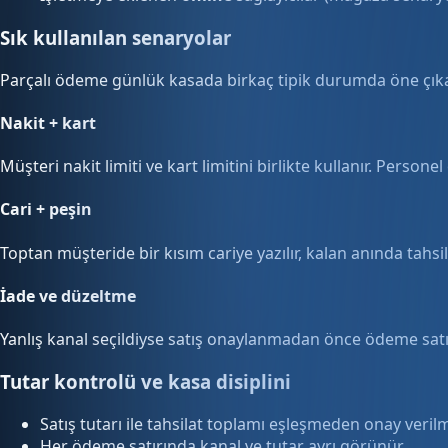
Sık kullanılan senaryolar
Parçalı ödeme günlük kasada birkaç tipik durumda öne çıka
Nakit + kart
Müşteri nakit limiti ve kart limitini birlikte kullanır. Persone
Cari + peşin
Toptan müşteride bir kısım cariye yazılır, kalan anında tahsil 
İade ve düzeltme
Yanlış kanal seçildiyse satış onaylanmadan önce ödeme satırı 
Tutar kontrolü ve kasa disiplini
Satış tutarı ile tahsilat toplamı eşleşmeden onay veril
Her ödeme satırında kanal ve tutar ayrı görünür