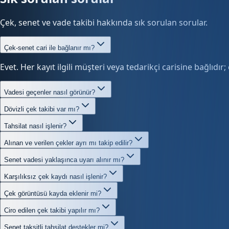
Çek, senet ve vade takibi hakkında sık sorulan sorular.
Çek-senet cari ile bağlanır mı?
Evet. Her kayıt ilgili müşteri veya tedarikçi carisine bağlıdır
Vadesi geçenler nasıl görünür?
Dövizli çek takibi var mı?
Tahsilat nasıl işlenir?
Alınan ve verilen çekler ayrı mı takip edilir?
Senet vadesi yaklaşınca uyarı alınır mı?
Karşılıksız çek kaydı nasıl işlenir?
Çek görüntüsü kayda eklenir mi?
Ciro edilen çek takibi yapılır mı?
Senet taksitli tahsilat destekler mi?