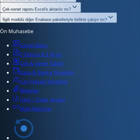
Çek-senet raporu Excel'e aktarılır mı?
İlgili modülü diğer Enabase paketleriyle birlikte çalışır mı?
Ön Muhasebe
Genel Bakış
E-Fatura & E-Arşiv
Çek & Senet Takibi
Kasa & Banka Yönetimi
Cari Hesap Yönetimi
Belgeler
Gelir / Gider Analizi
Mali Raporlar