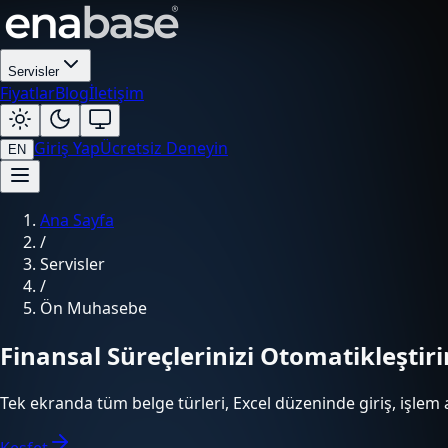
Servisler
Fiyatlar
Blog
İletişim
Giriş Yap
Ücretsiz Deneyin
EN
Ana Sayfa
/
Servisler
/
Ön Muhasebe
Finansal Süreçlerinizi Otomatikleştiri
Tek ekranda tüm belge türleri, Excel düzeninde giriş, işlem a
Keşfet