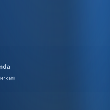
rmda
ler dahil