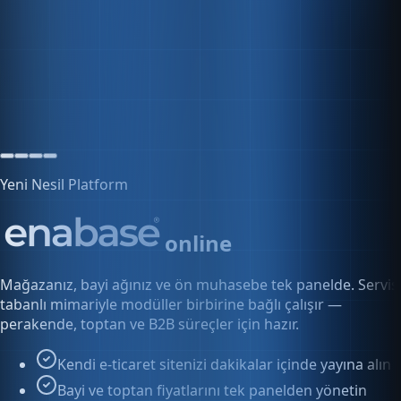
12 kullanıcı
5 aktif oturum
Yeni Nesil Platform
online
Mağazanız, bayi ağınız ve ön muhasebe tek panelde. Servis
tabanlı mimariyle modüller birbirine bağlı çalışır —
perakende, toptan ve B2B süreçler için hazır.
Kendi e-ticaret sitenizi dakikalar içinde yayına alın
Bayi ve toptan fiyatlarını tek panelden yönetin
Siparişten faturaya kesintisiz akış
Keşfet