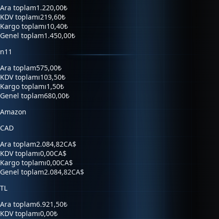
Ara toplam
1.220,00₺
KDV toplamı
219,60₺
Kargo toplamı
10,40₺
Genel toplam
1.450,00₺
n11
Ara toplam
575,00₺
KDV toplamı
103,50₺
Kargo toplamı
1,50₺
Genel toplam
680,00₺
Amazon
CAD
Ara toplam
2.084,82CA$
KDV toplamı
0,00CA$
Kargo toplamı
0,00CA$
Genel toplam
2.084,82CA$
TL
Ara toplam
6.921,50₺
KDV toplamı
0,00₺