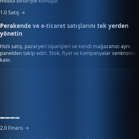
modül birbiriyle konuşur.
1.0
Satış →
Perakende ve e-ticaret satışlarını tek yerden
yönetin
Hızlı satış, pazaryeri siparişleri ve kendi mağazanızı aynı
panelden takip edin. Stok, fiyat ve kampanyalar senkronize
kalır.
Stok senkronizasyonu
128 SKU
Tüm kanallar güncel
Senkron