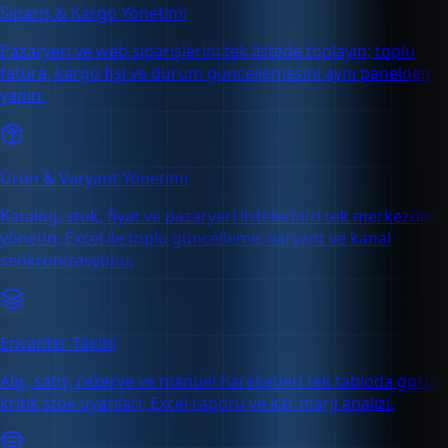
Sipariş & Kargo Yönetimi
Pazaryeri ve web siparişlerini tek listede toplayın; toplu
fatura, kargo fişi ve durum güncellemesini aynı panelden
yapın.
Ürün & Varyant Yönetimi
Katalog, stok, fiyat ve pazaryeri listelerinizi tek merkezden
yönetin; Excel ile toplu güncelleme, varyant ve kanal
senkronizasyonu.
Envanter Takibi
Alış, satış, rezerve ve manuel hareketleri tek tabloda görün;
kritik stok uyarıları, Excel raporu ve kâr marjı analizi.