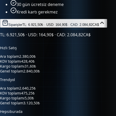
30 gün ücretsiz deneme
Kredi kartı gerekmez
Siparişler
TL: 6.921,50₺ · USD: 164,90$ · CAD: 2.084,82CA$
TL: 6.921,50₺ · USD: 164,90$ · CAD: 2.084,82CA$
Hızlı Satış
Ara toplam
2.380,00₺
KDV toplamı
428,40₺
Kargo toplamı
31,60₺
Genel toplam
2.840,00₺
Trendyol
Ara toplam
2.640,25₺
KDV toplamı
475,25₺
Kargo toplamı
5,00₺
Genel toplam
3.120,50₺
Hepsiburada