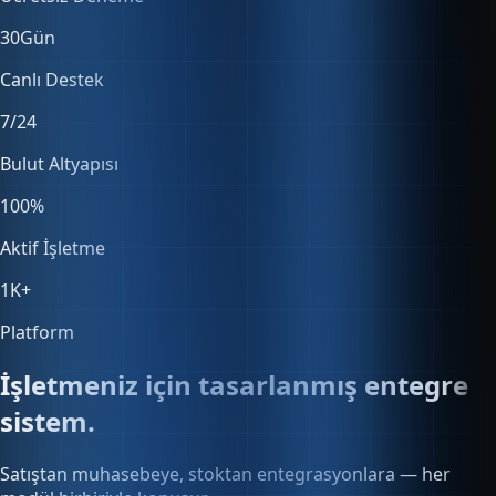
30
Gün
Canlı Destek
7/24
Bulut Altyapısı
100
%
Aktif İşletme
1K
+
Platform
İşletmeniz için tasarlanmış entegre
sistem.
Satıştan muhasebeye, stoktan entegrasyonlara — her