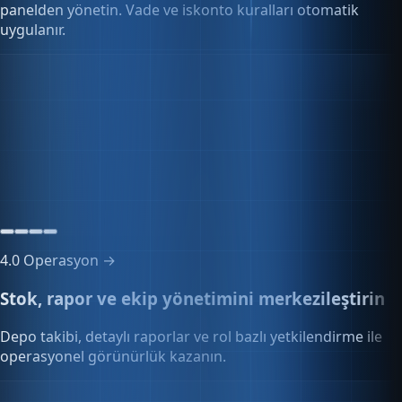
panelden yönetin. Vade ve iskonto kuralları otomatik
uygulanır.
Toplu sipariş yönetimi
12 sipariş
Onay bekleyen siparişler
4.0
Operasyon →
Stok, rapor ve ekip yönetimini merkezileştirin
Depo takibi, detaylı raporlar ve rol bazlı yetkilendirme ile
operasyonel görünürlük kazanın.
Çoklu kullanıcı