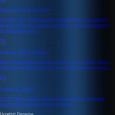
Pazaryeri Entegrasyonları
Trendyol, N11, Hepsiburada ve Pazarama: ürün bazında
aktarım kontrolü, kategori özellikleri, stok/fiyat gönderimi
ve feed anahtarları.
Enabase Online Mağaza
Responsive Enabase Online mağaza, SEO araçları, Google
Shopping ve Meta feed; katalog verisiyle senkron mağaza.
Ödeme & Tahsilat
PayTR, İyzico, havale, kapıda ödeme ve POS; işletmeye
tanımlı tüm ödeme kanalları siparişte.
Ücretsiz Deneme