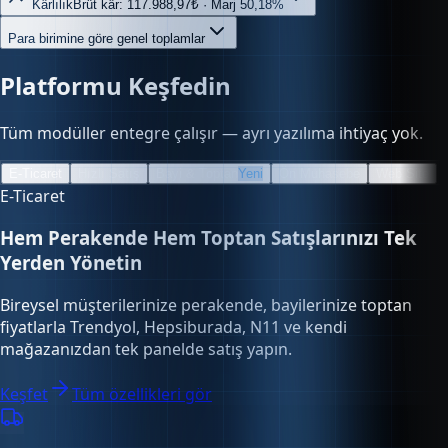
Kârlılık
Brüt kâr: 117.988,97₺ · Marj 50,18%
Para birimine göre genel toplamlar
Platformu Keşfedin
Tüm modüller entegre çalışır — ayrı yazılıma ihtiyaç yok.
E-Ticaret
Hızlı Satış
Bayi & Toptan
Yeni
Ön Muhasebe
Web Site
E-Ticaret
Hem Perakende Hem Toptan Satışlarınızı Tek
Yerden Yönetin
Bireysel müşterilerinize perakende, bayilerinize toptan
fiyatlarla Trendyol, Hepsiburada, N11 ve kendi
mağazanızdan tek panelde satış yapın.
Keşfet
Tüm özellikleri gör