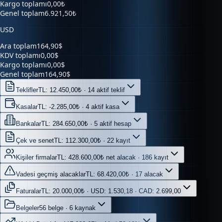
Kargo toplamı
0,00₺
Genel toplam
6.921,50₺
USD
Ara toplam
164,90$
KDV toplamı
0,00$
Kargo toplamı
0,00$
Genel toplam
164,90$
Teklifler
TL: 12.450,00₺ · 14 aktif teklif
Kasalar
TL: -2.285,00₺ · 4 aktif kasa
Bankalar
TL: 284.650,00₺ · 5 aktif hesap
Çek ve senet
TL: 112.300,00₺ · 22 kayıt
Kişiler firmalar
TL: 428.600,00₺ net alacak · 186 kayıt
Vadesi geçmiş alacaklar
TL: 68.420,00₺ · 17 alacak
Faturalar
TL: 20.000,00₺ · USD: 1.530,18 · CAD: 2.699,00
Belgeler
56 belge · 6 kaynak