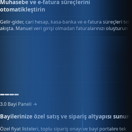
2.0
Finans →
Muhasebe ve e-fatura süreçlerini
otomatikleştirin
Gelir-gider, cari hesap, kasa-banka ve e-fatura süreçleri tek
akışta. Manuel veri girişi olmadan faturalarınızı oluşturun.
Kasa & banka
324.180,50₺
3 kasa · 2 banka hesabı
3.0
Bayi Paneli →
Bayilerinize özel satış ve sipariş altyapısı sunun
Özel fiyat listeleri, toplu sipariş onayı ve bayi portalını tek