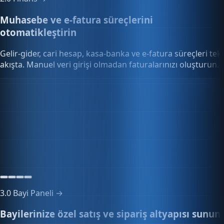
Muhasebe ve e-fatura süreçlerini
otomatikleştirin
Gelir-gider, cari hesap, kasa-banka ve e-fatura süreçleri tek
akışta. Manuel veri girişi olmadan faturalarınızı oluşturun.
E-Fatura & E-Arşiv
EFT2026001842
E-Arşiv · E-Fatura entegrasyonu aktif
Gönderildi
3.0
Bayi Paneli →
Bayilerinize özel satış ve sipariş altyapısı sunun
Özel fiyat listeleri, toplu sipariş onayı ve bayi portalını tek