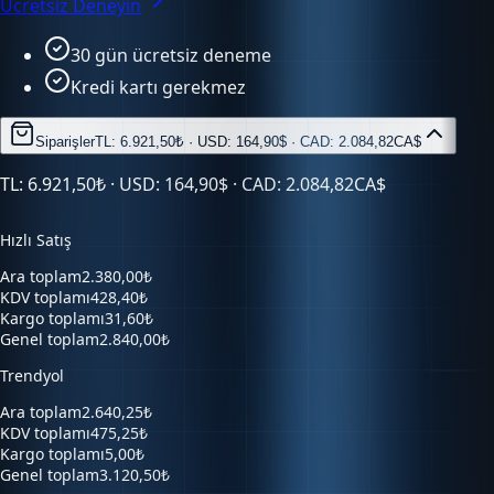
30 gün ücretsiz deneme
Kredi kartı gerekmez
Siparişler
TL: 6.921,50₺ · USD: 164,90$ · CAD: 2.084,82CA$
TL: 6.921,50₺ · USD: 164,90$ · CAD: 2.084,82CA$
Hızlı Satış
Ara toplam
2.380,00₺
KDV toplamı
428,40₺
Kargo toplamı
31,60₺
Genel toplam
2.840,00₺
Trendyol
Ara toplam
2.640,25₺
KDV toplamı
475,25₺
Kargo toplamı
5,00₺
Genel toplam
3.120,50₺
Hepsiburada