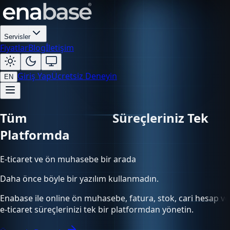
Servisler
Fiyatlar
Blog
İletişim
Giriş Yap
Ücretsiz Deneyin
EN
Tüm
Süreçleriniz Tek Platformda
E-ticaret ve ön muhasebe bir arada
Daha önce böyle bir yazılım kullanmadın.
Enabase ile online ön muhasebe, fatura, stok, cari hesap ve
e-ticaret süreçlerinizi tek bir platformdan yönetin.
Ücretsiz Deneyin