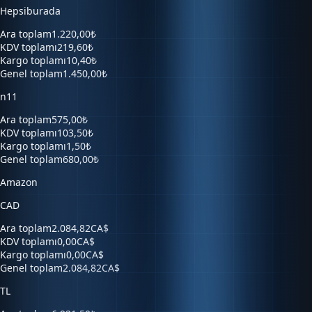
Ara toplam
1.220,00₺
KDV toplamı
219,60₺
Kargo toplamı
10,40₺
Genel toplam
1.450,00₺
n11
Ara toplam
575,00₺
KDV toplamı
103,50₺
Kargo toplamı
1,50₺
Genel toplam
680,00₺
Amazon
CAD
Ara toplam
2.084,82CA$
KDV toplamı
0,00CA$
Kargo toplamı
0,00CA$
Genel toplam
2.084,82CA$
TL
Ara toplam
6.921,50₺
KDV toplamı
0,00₺