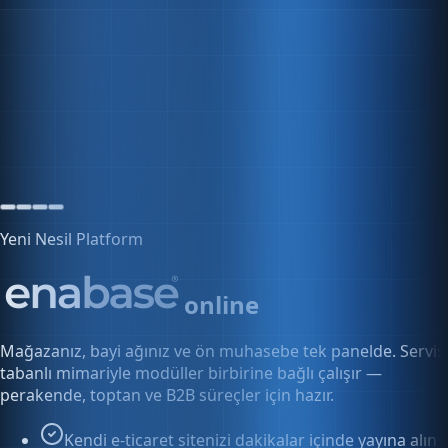
-1 ürün
Kritik seviye altında
Uyarı
Yeni Nesil Platform
online
Mağazanız, bayi ağınız ve ön muhasebe tek panelde. Servis
tabanlı mimariyle modüller birbirine bağlı çalışır —
perakende, toptan ve B2B süreçler için hazır.
Kendi e-ticaret sitenizi dakikalar içinde yayına alın
Bayi ve toptan fiyatlarını tek panelden yönetin