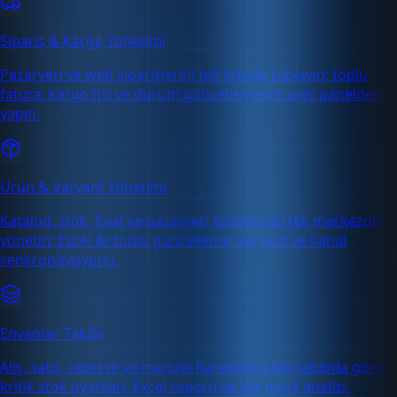
Sipariş & Kargo Yönetimi
Pazaryeri ve web siparişlerini tek listede toplayın; toplu
fatura, kargo fişi ve durum güncellemesini aynı panelden
yapın.
Ürün & Varyant Yönetimi
Katalog, stok, fiyat ve pazaryeri listelerinizi tek merkezden
yönetin; Excel ile toplu güncelleme, varyant ve kanal
senkronizasyonu.
Envanter Takibi
Alış, satış, rezerve ve manuel hareketleri tek tabloda görün;
kritik stok uyarıları, Excel raporu ve kâr marjı analizi.