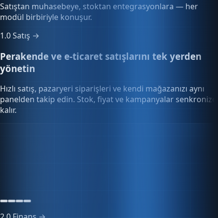
modül birbiriyle konuşur.
1.0
Satış →
Perakende ve e-ticaret satışlarını tek yerden
yönetin
Hızlı satış, pazaryeri siparişleri ve kendi mağazanızı aynı
panelden takip edin. Stok, fiyat ve kampanyalar senkronize
kalır.
Hızlı Satış POS
-366,42₺
3 ürün · Perakende
2.0
Finans →