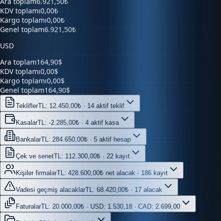
Kargo toplamı
0,00₺
Genel toplam
6.921,50₺
USD
Ara toplam
164,90$
KDV toplamı
0,00$
Kargo toplamı
0,00$
Genel toplam
164,90$
Teklifler
TL: 12.450,00₺ · 14 aktif teklif
Kasalar
TL: -2.285,00₺ · 4 aktif kasa
Bankalar
TL: 284.650,00₺ · 5 aktif hesap
Çek ve senet
TL: 112.300,00₺ · 22 kayıt
Kişiler firmalar
TL: 428.600,00₺ net alacak · 186 kayıt
Vadesi geçmiş alacaklar
TL: 68.420,00₺ · 17 alacak
Faturalar
TL: 20.000,00₺ · USD: 1.530,18 · CAD: 2.699,00
Belgeler
56 belge · 6 kaynak