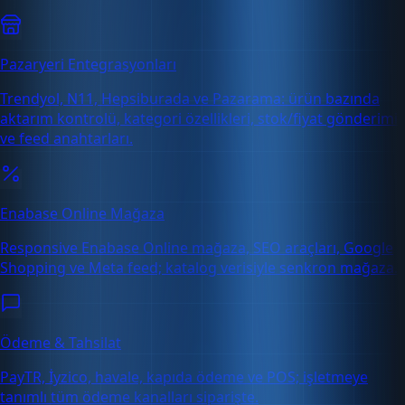
Pazaryeri Entegrasyonları
Trendyol, N11, Hepsiburada ve Pazarama: ürün bazında
aktarım kontrolü, kategori özellikleri, stok/fiyat gönderimi
ve feed anahtarları.
Enabase Online Mağaza
Responsive Enabase Online mağaza, SEO araçları, Google
Shopping ve Meta feed; katalog verisiyle senkron mağaza.
Ödeme & Tahsilat
PayTR, İyzico, havale, kapıda ödeme ve POS; işletmeye
tanımlı tüm ödeme kanalları siparişte.
Ücretsiz Deneme