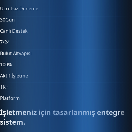
30
Gün
Canlı Destek
7/24
Bulut Altyapısı
100
%
Aktif İşletme
1K
+
Platform
İşletmeniz için tasarlanmış entegre
sistem.
Satıştan muhasebeye, stoktan entegrasyonlara — her