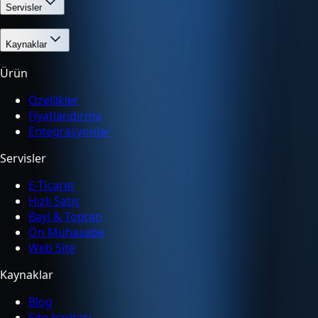
Servisler
Kaynaklar
Ürün
Özellikler
Fiyatlandırma
Entegrasyonlar
Servisler
E-Ticaret
Hızlı Satış
Bayi & Toptan
Ön Muhasebe
Web Site
Kaynaklar
Blog
Site haritası