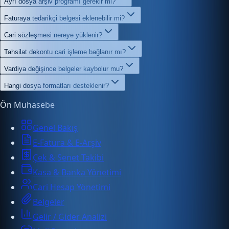
Ayrı dosya arşiv programı gerekir mi?
Faturaya tedarikçi belgesi eklenebilir mi?
Cari sözleşmesi nereye yüklenir?
Tahsilat dekontu cari işleme bağlanır mı?
Vardiya değişince belgeler kaybolur mu?
Hangi dosya formatları desteklenir?
Ön Muhasebe
Genel Bakış
E-Fatura & E-Arşiv
Çek & Senet Takibi
Kasa & Banka Yönetimi
Cari Hesap Yönetimi
Belgeler
Gelir / Gider Analizi