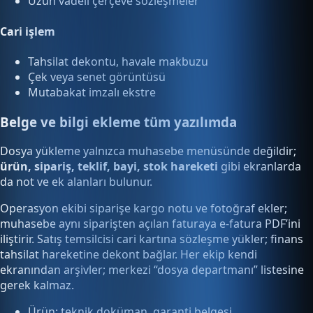
Uzun vadeli çerçeve sözleşmeler
Cari işlem
Tahsilat dekontu, havale makbuzu
Çek veya senet görüntüsü
Mutabakat imzalı ekstre
Belge ve bilgi ekleme tüm yazılımda
Dosya yükleme yalnızca muhasebe menüsünde değildir;
ürün, sipariş, teklif, bayi, stok hareketi
gibi ekranlarda
da not ve ek alanları bulunur.
Operasyon ekibi siparişe kargo notu ve fotoğraf ekler;
muhasebe aynı siparişten açılan faturaya e-fatura PDF’ini
iliştirir. Satış temsilcisi cari kartına sözleşme yükler; finans
tahsilat hareketine dekont bağlar. Her ekip kendi
ekranından arşivler; merkezi “dosya departmanı” listesine
gerek kalmaz.
Ürün: teknik doküman, garanti belgesi