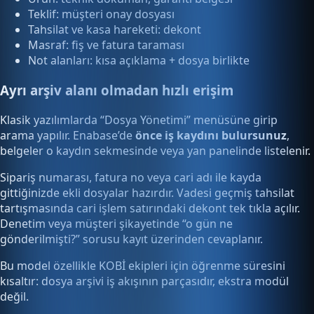
Teklif: müşteri onay dosyası
Tahsilat ve kasa hareketi: dekont
Masraf: fiş ve fatura taraması
Not alanları: kısa açıklama + dosya birlikte
Ayrı arşiv alanı olmadan hızlı erişim
Klasik yazılımlarda “Dosya Yönetimi” menüsüne girip
arama yapılır. Enabase’de
önce iş kaydını bulursunuz
,
belgeler o kaydın sekmesinde veya yan panelinde listelenir.
Sipariş numarası, fatura no veya cari adı ile kayda
gittiğinizde ekli dosyalar hazırdır. Vadesi geçmiş tahsilat
tartışmasında cari işlem satırındaki dekont tek tıkla açılır.
Denetim veya müşteri şikayetinde “o gün ne
gönderilmişti?” sorusu kayıt üzerinden cevaplanır.
Bu model özellikle KOBİ ekipleri için öğrenme süresini
kısaltır: dosya arşivi iş akışının parçasıdır, ekstra modül
değil.