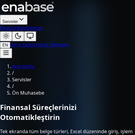
Servisler
Fiyatlar
Blog
İletişim
Giriş Yap
Ücretsiz Deneyin
EN
Ana Sayfa
/
Servisler
/
Ön Muhasebe
Finansal Süreçlerinizi
Otomatikleştirin
Tek ekranda tüm belge türleri, Excel düzeninde giriş, işlem