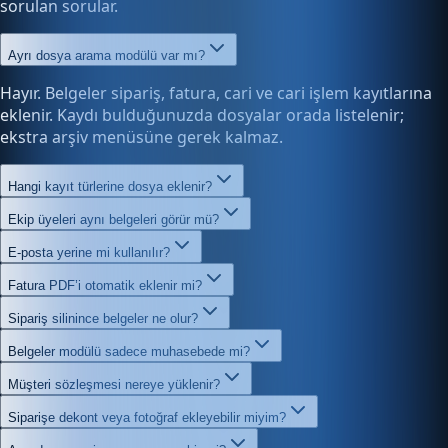
sorulan sorular.
Ayrı dosya arama modülü var mı?
Hayır. Belgeler sipariş, fatura, cari ve cari işlem kayıtlarına
eklenir. Kaydı bulduğunuzda dosyalar orada listelenir;
ekstra arşiv menüsüne gerek kalmaz.
Hangi kayıt türlerine dosya eklenir?
Ekip üyeleri aynı belgeleri görür mü?
E-posta yerine mi kullanılır?
Fatura PDF’i otomatik eklenir mi?
Sipariş silinince belgeler ne olur?
Belgeler modülü sadece muhasebede mi?
Müşteri sözleşmesi nereye yüklenir?
Siparişe dekont veya fotoğraf ekleyebilir miyim?