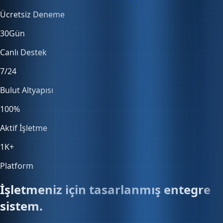
30
Gün
Canlı Destek
7/24
Bulut Altyapısı
100
%
Aktif İşletme
1K
+
Platform
İşletmeniz için tasarlanmış entegre
sistem.
Satıştan muhasebeye, stoktan entegrasyonlara — her