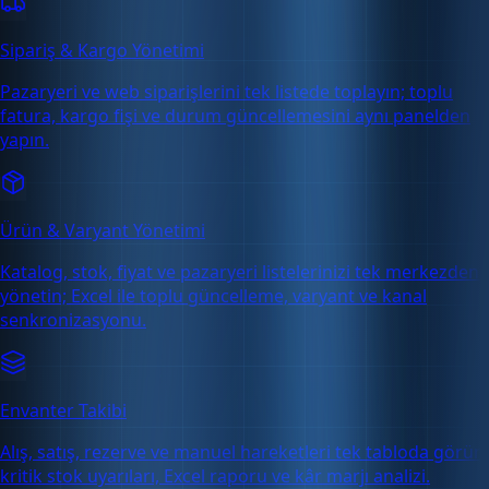
Sipariş & Kargo Yönetimi
Pazaryeri ve web siparişlerini tek listede toplayın; toplu
fatura, kargo fişi ve durum güncellemesini aynı panelden
yapın.
Ürün & Varyant Yönetimi
Katalog, stok, fiyat ve pazaryeri listelerinizi tek merkezden
yönetin; Excel ile toplu güncelleme, varyant ve kanal
senkronizasyonu.
Envanter Takibi
Alış, satış, rezerve ve manuel hareketleri tek tabloda görün;
kritik stok uyarıları, Excel raporu ve kâr marjı analizi.