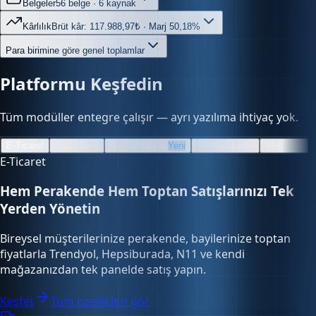
Kârlılık
Brüt kâr: 117.988,97₺ · Marj 50,18%
Para birimine göre genel toplamlar
Platformu Keşfedin
Tüm modüller entegre çalışır — ayrı yazılıma ihtiyaç yok.
E-Ticaret
Hızlı Satış
Bayi & Toptan
Yeni
Ön Muhasebe
Web Site
E-Ticaret
Hem Perakende Hem Toptan Satışlarınızı Tek
Yerden Yönetin
Bireysel müşterilerinize perakende, bayilerinize toptan
fiyatlarla Trendyol, Hepsiburada, N11 ve kendi
mağazanızdan tek panelde satış yapın.
Keşfet
Tüm özellikleri gör