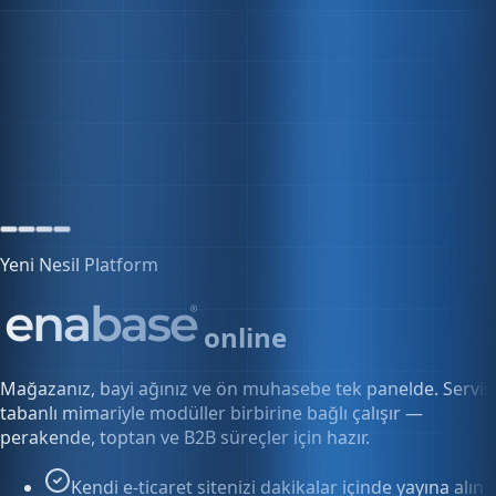
5 aktif oturum
Yeni Nesil Platform
online
Mağazanız, bayi ağınız ve ön muhasebe tek panelde. Servis
tabanlı mimariyle modüller birbirine bağlı çalışır —
perakende, toptan ve B2B süreçler için hazır.
Kendi e-ticaret sitenizi dakikalar içinde yayına alın
Bayi ve toptan fiyatlarını tek panelden yönetin
Siparişten faturaya kesintisiz akış
Keşfet