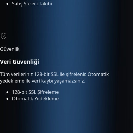
Güvenlik
Veri Güvenliği
Tüm verileriniz 128-bit SSL ile şifrelenir. Otomatik
yedekleme ile veri kaybı yaşamazsınız.
128-bit SSL Şifreleme
Otomatik Yedekleme
Entegrasyonlar
Tümleşik Entegrasyon
Entegre servisler ek ücret olmadan planınıza dahildir ve