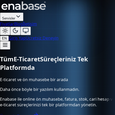
Servisler
Fiyatlar
Blog
İletişim
Giriş Yap
Ücretsiz Deneyin
EN
Tüm
Süreçleriniz Tek Platformda
E-ticaret ve ön muhasebe bir arada
Daha önce böyle bir yazılım kullanmadın.
Enabase ile online ön muhasebe, fatura, stok, cari hesap ve
e-ticaret süreçlerinizi tek bir platformdan yönetin.
Ücretsiz Deneyin