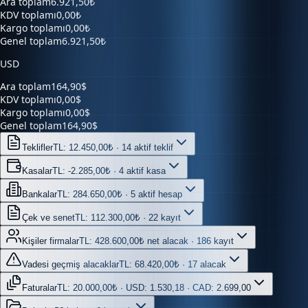
Kargo toplamı
0,00₺
Genel toplam
6.921,50₺
USD
Ara toplam
164,90$
KDV toplamı
0,00$
Kargo toplamı
0,00$
Genel toplam
164,90$
Teklifler
TL: 12.450,00₺ · 14 aktif teklif
Kasalar
TL: -2.285,00₺ · 4 aktif kasa
Bankalar
TL: 284.650,00₺ · 5 aktif hesap
Çek ve senet
TL: 112.300,00₺ · 22 kayıt
Kişiler firmalar
TL: 428.600,00₺ net alacak · 186 kayıt
Vadesi geçmiş alacaklar
TL: 68.420,00₺ · 17 alacak
Faturalar
TL: 20.000,00₺ · USD: 1.530,18 · CAD: 2.699,00
Belgeler
56 belge · 6 kaynak