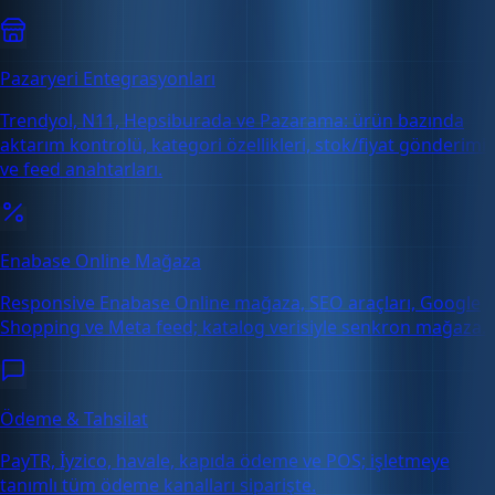
Pazaryeri Entegrasyonları
Trendyol, N11, Hepsiburada ve Pazarama: ürün bazında
aktarım kontrolü, kategori özellikleri, stok/fiyat gönderimi
ve feed anahtarları.
Enabase Online Mağaza
Responsive Enabase Online mağaza, SEO araçları, Google
Shopping ve Meta feed; katalog verisiyle senkron mağaza.
Ödeme & Tahsilat
PayTR, İyzico, havale, kapıda ödeme ve POS; işletmeye
tanımlı tüm ödeme kanalları siparişte.
Ücretsiz Deneme