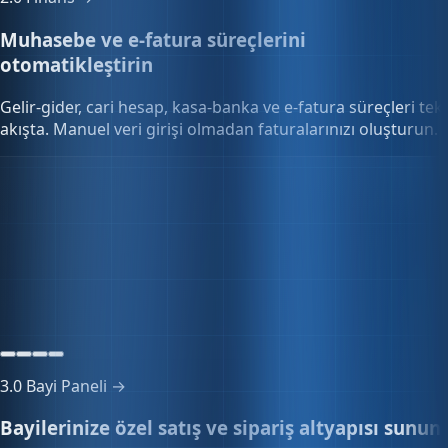
2.0
Finans →
Muhasebe ve e-fatura süreçlerini
otomatikleştirin
Gelir-gider, cari hesap, kasa-banka ve e-fatura süreçleri tek
akışta. Manuel veri girişi olmadan faturalarınızı oluşturun.
Kasa & banka
324.180,50₺
3 kasa · 2 banka hesabı
3.0
Bayi Paneli →
Bayilerinize özel satış ve sipariş altyapısı sunun
Özel fiyat listeleri, toplu sipariş onayı ve bayi portalını tek