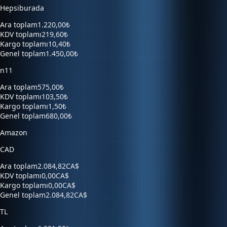
Ara toplam
1.220,00₺
KDV toplamı
219,60₺
Kargo toplamı
10,40₺
Genel toplam
1.450,00₺
n11
Ara toplam
575,00₺
KDV toplamı
103,50₺
Kargo toplamı
1,50₺
Genel toplam
680,00₺
Amazon
CAD
Ara toplam
2.084,82CA$
KDV toplamı
0,00CA$
Kargo toplamı
0,00CA$
Genel toplam
2.084,82CA$
TL
Ara toplam
6.921,50₺
KDV toplamı
0,00₺