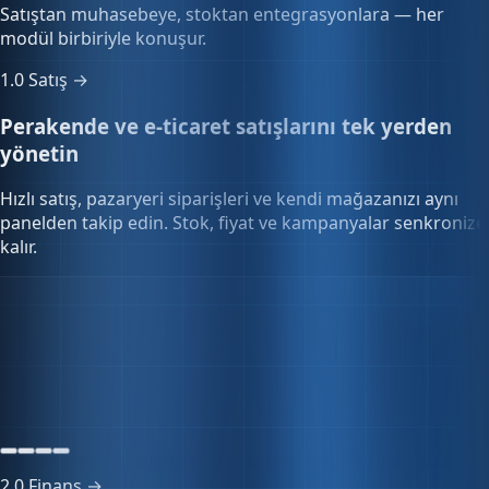
modül birbiriyle konuşur.
1.0
Satış →
Perakende ve e-ticaret satışlarını tek yerden
yönetin
Hızlı satış, pazaryeri siparişleri ve kendi mağazanızı aynı
panelden takip edin. Stok, fiyat ve kampanyalar senkronize
kalır.
Stok senkronizasyonu
128 SKU
Tüm kanallar güncel
Senkron