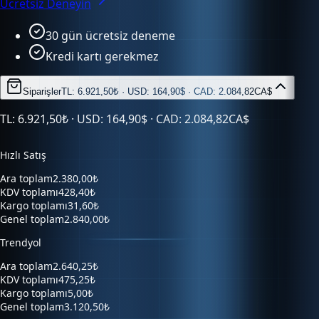
30 gün ücretsiz deneme
Kredi kartı gerekmez
Siparişler
TL: 6.921,50₺ · USD: 164,90$ · CAD: 2.084,82CA$
TL: 6.921,50₺ · USD: 164,90$ · CAD: 2.084,82CA$
Hızlı Satış
Ara toplam
2.380,00₺
KDV toplamı
428,40₺
Kargo toplamı
31,60₺
Genel toplam
2.840,00₺
Trendyol
Ara toplam
2.640,25₺
KDV toplamı
475,25₺
Kargo toplamı
5,00₺
Genel toplam
3.120,50₺
Hepsiburada