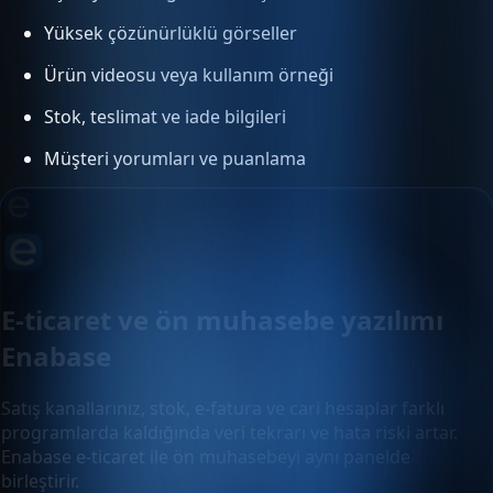
Yüksek çözünürlüklü görseller
Ürün videosu veya kullanım örneği
Stok, teslimat ve iade bilgileri
Müşteri yorumları ve puanlama
E-ticaret ve ön muhasebe yazılımı
Enabase
Satış kanallarınız, stok, e-fatura ve cari hesaplar farklı
programlarda kaldığında veri tekrarı ve hata riski artar.
Enabase e-ticaret ile ön muhasebeyi aynı panelde
birleştirir.