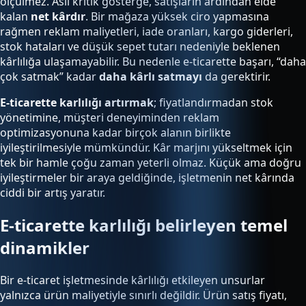
ölçülmez. Asıl kritik gösterge, satışların ardından elde
kalan
net kârdır
. Bir mağaza yüksek ciro yapmasına
rağmen reklam maliyetleri, iade oranları, kargo giderleri,
stok hataları ve düşük sepet tutarı nedeniyle beklenen
kârlılığa ulaşamayabilir. Bu nedenle e-ticarette başarı, “daha
çok satmak” kadar
daha kârlı satmayı
da gerektirir.
E-ticarette karlılığı artırmak
; fiyatlandırmadan stok
yönetimine, müşteri deneyiminden reklam
optimizasyonuna kadar birçok alanın birlikte
iyileştirilmesiyle mümkündür. Kâr marjını yükseltmek için
tek bir hamle çoğu zaman yeterli olmaz. Küçük ama doğru
iyileştirmeler bir araya geldiğinde, işletmenin net kârında
ciddi bir artış yaratır.
E-ticarette karlılığı belirleyen temel
dinamikler
Bir e-ticaret işletmesinde kârlılığı etkileyen unsurlar
yalnızca ürün maliyetiyle sınırlı değildir. Ürün satış fiyatı,