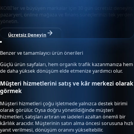
KOBİ'ler ve büyüyen markalar için 30 gün ücretsiz deneyin;
pazaryeri, online mağaza ve finans süreçlerinizi tek yerden
yönetin.
Ücretsiz Deneyin
Benzer ve tamamlayıcı ürün önerileri
Güçlü ürün sayfaları, hem organik trafik kazanmanıza hem
de daha yüksek dönüşüm elde etmenize yardımcı olur.
Müşteri hizmetlerini satış ve kâr merkezi olarak
görmek
Müşteri hizmetleri çoğu işletmede yalnızca destek birimi
olarak görülür. Oysa doğru yönetildiğinde müşteri
hizmetleri, satışları artıran ve iadeleri azaltan önemli bir
kârlılık aracıdır. Müşterinin satın alma öncesi sorusuna hızlı
yanıt verilmesi, dönüşüm oranını yükseltebilir.