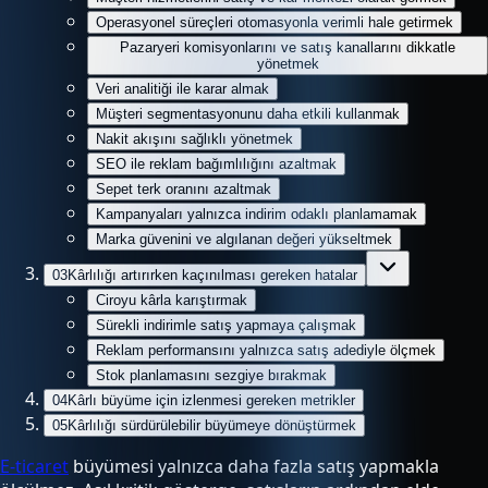
Operasyonel süreçleri otomasyonla verimli hale getirmek
Pazaryeri komisyonlarını ve satış kanallarını dikkatle
yönetmek
Veri analitiği ile karar almak
Müşteri segmentasyonunu daha etkili kullanmak
Nakit akışını sağlıklı yönetmek
SEO ile reklam bağımlılığını azaltmak
Sepet terk oranını azaltmak
Kampanyaları yalnızca indirim odaklı planlamamak
Marka güvenini ve algılanan değeri yükseltmek
03
Kârlılığı artırırken kaçınılması gereken hatalar
Ciroyu kârla karıştırmak
Sürekli indirimle satış yapmaya çalışmak
Reklam performansını yalnızca satış adediyle ölçmek
Stok planlamasını sezgiye bırakmak
04
Kârlı büyüme için izlenmesi gereken metrikler
05
Kârlılığı sürdürülebilir büyümeye dönüştürmek
E-ticaret
büyümesi yalnızca daha fazla satış yapmakla