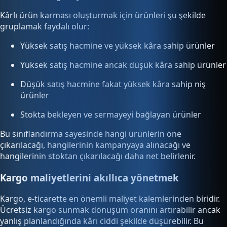
Kârlı ürün karması oluşturmak için ürünleri şu şekilde
gruplamak faydalı olur:
Yüksek satış hacmine ve yüksek kâra sahip ürünler
Yüksek satış hacmine ancak düşük kâra sahip ürünler
Düşük satış hacmine fakat yüksek kâra sahip niş
ürünler
Stokta bekleyen ve sermayeyi bağlayan ürünler
Bu sınıflandırma sayesinde hangi ürünlerin öne
çıkarılacağı, hangilerinin kampanyaya alınacağı ve
hangilerinin stoktan çıkarılacağı daha net belirlenir.
Kargo maliyetlerini akıllıca yönetmek
Kargo, e-ticarette en önemli maliyet kalemlerinden biridir.
Ücretsiz kargo sunmak dönüşüm oranını artırabilir ancak
yanlış planlandığında kârı ciddi şekilde düşürebilir. Bu