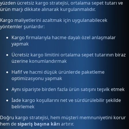
yüzden ücretsiz kargo stratejisi, ortalama sepet tutarı ve
ürün marjı dikkate alınarak kurgulanmalıdır.
Kargo maliyetlerini azaltmak için uygulanabilecek
yöntemler şunlardır:
Kargo firmalarıyla hacme dayalı özel anlaşmalar
yapmak
Ücretsiz kargo limitini ortalama sepet tutarının biraz
üzerine konumlandırmak
Hafif ve hacmi düşük ürünlerde paketleme
optimizasyonu yapmak
Aynı siparişte birden fazla ürün satışını teşvik etmek
İade kargo koşullarını net ve sürdürülebilir şekilde
belirlemek
Doğru kargo stratejisi, hem müşteri memnuniyetini korur
hem de
sipariş başına kârı
artırır.