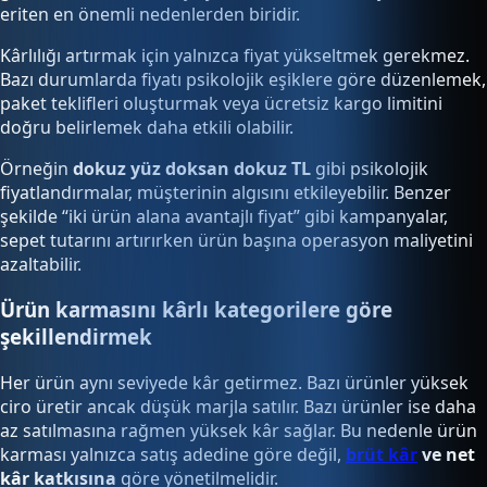
eriten en önemli nedenlerden biridir.
Kârlılığı artırmak için yalnızca fiyat yükseltmek gerekmez.
Bazı durumlarda fiyatı psikolojik eşiklere göre düzenlemek,
paket teklifleri oluşturmak veya ücretsiz kargo limitini
doğru belirlemek daha etkili olabilir.
Örneğin
dokuz yüz doksan dokuz TL
gibi psikolojik
fiyatlandırmalar, müşterinin algısını etkileyebilir. Benzer
şekilde “iki ürün alana avantajlı fiyat” gibi kampanyalar,
sepet tutarını artırırken ürün başına operasyon maliyetini
azaltabilir.
Ürün karmasını kârlı kategorilere göre
şekillendirmek
Her ürün aynı seviyede kâr getirmez. Bazı ürünler yüksek
ciro üretir ancak düşük marjla satılır. Bazı ürünler ise daha
az satılmasına rağmen yüksek kâr sağlar. Bu nedenle ürün
karması yalnızca satış adedine göre değil,
brüt kâr
ve net
kâr katkısına
göre yönetilmelidir.