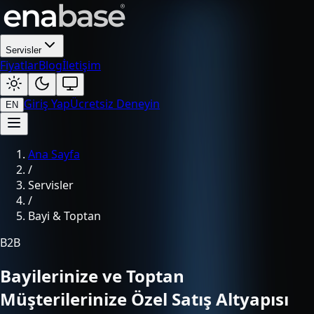
Servisler
Fiyatlar
Blog
İletişim
Giriş Yap
Ücretsiz Deneyin
EN
Ana Sayfa
/
Servisler
/
Bayi & Toptan
B2B
Bayilerinize ve Toptan
Müşterilerinize Özel Satış Altyapısı