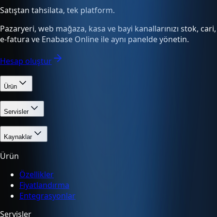
Satıştan tahsilata, tek platform.
Pazaryeri, web mağaza, kasa ve bayi kanallarınızı stok, cari,
e-fatura ve Enabase Online ile aynı panelde yönetin.
Hesap oluştur
Ürün
Servisler
Kaynaklar
Ürün
Özellikler
Fiyatlandırma
Entegrasyonlar
Servisler