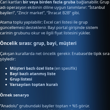
Cari kartları
bir veya birden fazla gruba
bağlanabilir. Grup
adı operasyon ekibinin diline uygun tanımlanır: “İstanbul
bayileri”, “Zincir market”, “İhracat B2B” gibi.
Atama toplu yapılabilir; Excel cari listesi ile grup
güncellemesi desteklenir. Bayi portal girişinde sistem
carinin grubunu okur ve ilgili fiyat listesini yükler.
Öncelik sırası: grup, bayi, müşteri
Çakışan kurallarda net öncelik gerekir. Enabase’de tipik sıra
şöyledir:
Müşteri bazlı özel liste
(en spesifik)
Bayi bazlı atanmış liste
Grup listesi
Varsayılan toptan kuralı
Örnek senaryo
“Anadolu” grubundaki bayiler toptan + %5 görür.