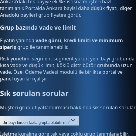
Ankara’daki tek bayiye ek %3 istisna müşteri bazlı
tanımlanır. Portalda Ankara bayisi daha düşük fiyatı, diğer
Anadolu bayileri grup fiyatını görür.
Grup bazında vade ve limit
Fiyatın yanında
vade günü, kredi limiti ve minimum
sipariş
grup ile tanımlanabilir.
Risk yönetimi segment segment yürür: yeni bayi grubunda
kısa vade ve düşük limit, köklü distribütör grubunda uzun
vade. Özel Ödeme Vadesi modülü ile birlikte portal ve
panel uyarıları çalışır.
Sık sorulan sorular
Müşteri grubu fiyatlandırması hakkında sık sorulan sorular.
Bir bayi birden fazla grupta olabilir mi?
İşletme kuralına göre tek veya çoklu grup tanımlanabilir.