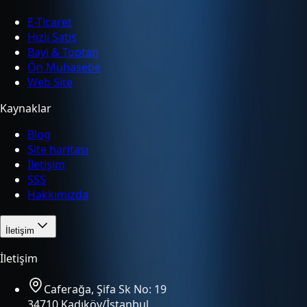
E-Ticaret
Hızlı Satış
Bayi & Toptan
Ön Muhasebe
Web Site
Kaynaklar
Blog
Site haritası
İletişim
SSS
Hakkımızda
İletişim
İletişim
Caferağa, Şifa Sk No: 19
34710 Kadıköy/İstanbul