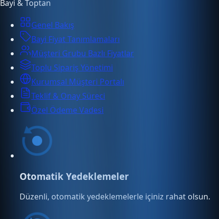
Bayi & Toptan
Genel Bakış
Bayi Fiyat Tanımlamaları
Müşteri Grubu Bazlı Fiyatlar
Toplu Sipariş Yönetimi
Kurumsal Müşteri Portalı
Teklif & Onay Süreci
Özel Ödeme Vadesi
Otomatik Yedeklemeler
Düzenli, otomatik yedeklemelerle içiniz rahat olsun.