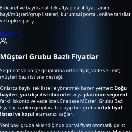
E-ticaret ve bayi kanalı tek altyapıda: 4 fiyat tanımı,
bayi/müşteri/grup listeleri, kurumsal portal, online tahsilat
ve toplu sipariş.
Keşfet
Müşteri Grubu Bazlı Fiyatlar
Segment ve bölge gruplarına ortak fiyat, vade ve limit;
müşteri bazlı istisna desteği.
Onlarca bayiyi tek liste ile yönetmek bazen yetmez:
Doğu
bayileri
,
yurtdışı distribütörler
veya
platinum segment
farklı iskonto ve vade ister. Enabase Müşteri Grubu Bazlı
Fiyatlar, carileri gruplara toplayıp her gruba
ortak fiyat
listesi ve koşul
atamanızı sağlar.
Yeni bayi gruba eklendiğinde portal fiyatı otomatik gelir;
operasyon her seferinde manuel liste göndermez. Müşteri