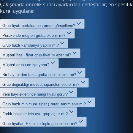
Çakışmada öncelik sırası ayarlardan netleştirilir; en spesifik
kural uygulanır.
Grup fiyatı portalda ne zaman güncellenir?
Perakende müşteri gruba eklenir mi?
Grup bazlı kampanya yapılır mı?
Müşteri bazlı fiyat grup fiyatını ezer mi?
Müşteri grubu ne işe yarar?
Bir bayi birden fazla gruba dahil olabilir mi?
Grup değişikliği mevcut siparişleri etkiler mi?
Yeni bayi eklenince hangi fiyatı görür?
Grup bazlı minimum sipariş tutarı tanımlanır mı?
Farklı bölgeler için ayrı grup açılır mı?
Grup fiyatları Excel ile toplu güncellenir mi?