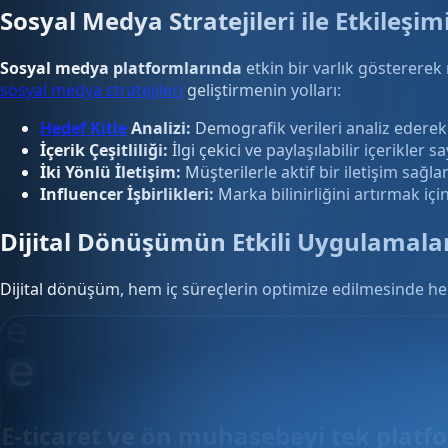
Sosyal Medya Stratejileri ile Etkileşi
Sosyal medya platformlarında
etkin bir varlık göstererek
sosyal medya stratejileri
geliştirmenin yolları:
Hedef Kitle
Analizi:
Demografik verileri analiz ederek 
İçerik Çeşitliliği:
İlgi çekici ve paylaşılabilir içerikler s
İki Yönlü İletişim:
Müşterilerle aktif bir iletişim sağl
Influencer İşbirlikleri:
Marka bilinirliğini artırmak için 
Dijital Dönüşümün Etkili Uygulamala
Dijital dönüşüm, hem iç süreçlerin optimize edilmesinde hem
E-ticaret ve ön muhasebeyi tek plat