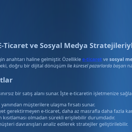
-Ticaret ve Sosyal Medya Stratejileriy
n anahtarı haline gelmiştir. Özellikle
e-ticaret
ve
sosyal m
 Peki, doğru bir dijital dönüşüm ile
küresel pazarlarda başarı
na
tlar
ırsız bir satış alanı sunar. İşte e-ticaretin işletmenize sağla
ir yanından müşterilere ulaşma fırsatı sunar.
et gerektirmeyen e-ticaret, daha az masrafla daha fazla kar
ısıtlaması olmadan sürekli erişilebilir durumdadır.
şteri davranışları analiz edilerek stratejiler geliştirilebilir.