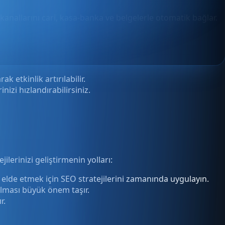
 kanallarını cari, kasa-banka ve belgelerle otomatik bağlar.
etkinlik artırılabilir.
nizi hızlandırabilirsiniz.
ilerinizi geliştirmenin yolları:
lde etmek için SEO stratejilerini zamanında uygulayın.
 olması büyük önem taşır.
r.