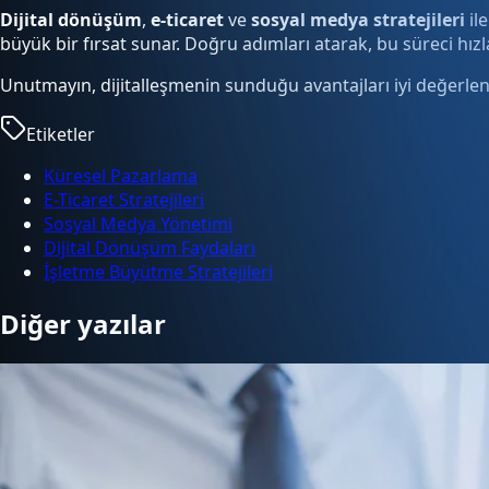
Dijital dönüşüm
,
e-ticaret
ve
sosyal medya stratejileri
il
büyük bir fırsat sunar. Doğru adımları atarak, bu süreci hızland
Unutmayın, dijitalleşmenin sunduğu avantajları iyi değerlen
Etiketler
Küresel Pazarlama
E-Ticaret Stratejileri
Sosyal Medya Yönetimi
Dijital Dönüşüm Faydaları
İşletme Büyütme Stratejileri
Diğer yazılar