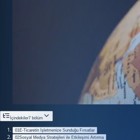
İçindekiler
7
bölüm
01
E-Ticaretin İşletmenize Sunduğu Fırsatlar
02
Sosyal Medya Stratejileri ile Etkileşimi Artırma