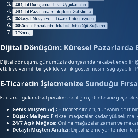
03
Dijital Dönüşümün Etkili Uygulamaları
04
Dijital Pazarlama Stratejilerini Geliştirme
05
Sosyal Medya ve E-Ticaret Entegrasyonu
06
Küresel Pazarlarda Rekabet Üstünlüğü Sağlama
07
Sonuç
Dijital Dönüşüm: Küresel Pazarlarda E
Dijital dönüşüm, günümüz iş dünyasında rekabet edebilirliği
etkili ve verimli bir şekilde varlık göstermesini sağlayabilir.
E-Ticaretin İşletmenize Sunduğu Fırsa
E-ticaret, geleneksel perakendeciliğin çok ötesine geçerek sın
Geniş Müşteri Ağı:
E-ticaret siteleri, dünyanın dört b
Düşük Maliyet:
Fiziksel mağazalar kadar yüksek maliy
24/7 Açık Mağaza:
Online mağazalar zaman ve mekân k
Detaylı Müşteri Analizi:
Dijital izleme yöntemleri ile mü