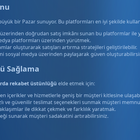
onu
üyük bir Pazar sunuyor. Bu platformları en iyi şekilde kulla
zerinden doğrudan satış imkânı sunan bu platformlar ile yeni
medya platformları üzerinden yürütmek.
lar oluşturarak satışları artırma stratejileri geliştirilebilir.
i sosyal medya üzerinden paylaşarak güven oluşturabilirsi
ğü Sağlama
arda rekabet üstünlüğü
elde etmek için:
en içerikler ve hizmetlerle geniş bir müşteri kitlesine ulaşabi
lı ve güvenilir teslimat seçenekleri sunmak müşteri memnuniy
yaklaşımlar ile dikkat çekmek ve farklılık yaratmak.
ği sunarak müşteri sadakatini artırabilirsiniz.