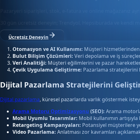
Pazaryeri siparişleri, stok, e-fatura ve online mağazanız ay
30 gün ücretsiz deneyin; Trendyol, Hepsiburada ve kendi m
Ücretsiz Deneyin
Otomasyon ve AI Kullanımı:
Müşteri hizmetlerinden s
Bulut Bilişim Çözümleri:
Veri depolama ve iş süreçleri
Veri Analitiği:
Müşteri eğilimlerini ve pazar hareketleri
Çevik Uygulama Geliştirme:
Pazarlama stratejilerini 
Dijital Pazarlama Stratejilerini Gelişt
Dijital pazarlama
, küresel pazarlarda varlık göstermek isteyen
Arama Motoru Optimizasyonu
(SEO):
Arama motorlar
Mobil Uyumlu Tasarımlar:
Mobil kullanımın artışıyla 
Retargeting Kampanyaları:
Potansiyel müşterilere ye
Video Pazarlama:
Anlatması zor kavramları açıklamak v