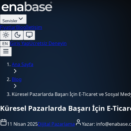
Servisler
Fiyatlar
Blog
İletişim
Giriş Yap
Ücretsiz Deneyin
EN
Ana Sayfa
Blog
Küresel Pazarlarda Başarı İçin E-Ticaret ve Sosyal Med
Küresel Pazarlarda Başarı İçin E-Tica
11 Nisan 2025
Dijital Pazarlama
Yazar:
info@enabase.