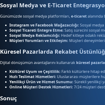
Sosyal Medya ve E-Ticaret Entegrasy
Günümüzde sosyal medya platformları,
e-ticaret
alanında b
Instagram ve Facebook Mağazacılığı:
Sosyal medya ü
Sosyal Ticareti Entegre Etme:
Satış sürecini sosyal 
Sosyal Medya Reklamcılığı:
Hedef kitleye odaklı reklam
Müşteri Yorumları ve Etkileşim:
Müşteri deneyimlerin
Küresel Pazarlarda Rekabet Üstünlü
Dijital dönüşümün avantajlarını kullanarak
küresel pazarl
Kültürel Uyum ve Çeşitlilik:
Farklı kültürlere hitap ed
Hızlı Teslimat Hizmetleri:
Uluslararası müşterilere hız
Yenilikçi Ürün ve Hizmet Sunumu:
Sürekli yenilikçi 
Online Müşteri Destek Hizmetleri:
7/24 müşteri deste
Sonuç