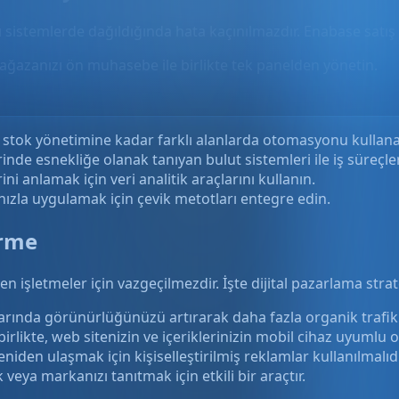
rı sistemlerde dağıldığında hata kaçınılmazdır. Enabase satış
ağazanızı ön muhasebe ile birlikte tek panelden yönetin.
tok yönetimine kadar farklı alanlarda otomasyonu kullanarak 
nde esnekliğe olanak tanıyan bulut sistemleri ile iş süreçleri
ni anlamak için veri analitik araçlarını kullanın.
hızla uygulamak için çevik metotları entegre edin.
irme
 işletmeler için vazgeçilmezdir. İşte dijital pazarlama stratej
ında görünürlüğünüzü artırarak daha fazla organik trafik e
birlikte, web sitenizin ve içeriklerinizin mobil cihaz uyumlu
niden ulaşmak için kişiselleştirilmiş reklamlar kullanılmalıdı
eya markanızı tanıtmak için etkili bir araçtır.