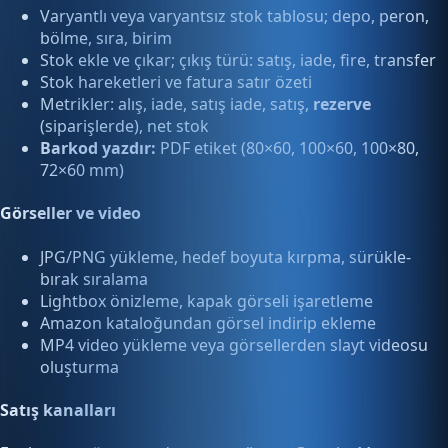
Varyantlı veya varyantsız stok tablosu; depo, peron,
bölme, sıra, birim
Stok ekle ve çıkar; çıkış türü: satış, iade, fire, transfer
Stok hareketleri ve fatura satır özeti
Metrikler: alış, iade, satış iade, satış,
rezerve
(siparişlerde), net stok
Barkod yazdır:
PDF etiket (80×60, 100×60, 100×80,
72×60 mm)
Görseller ve video
JPG/PNG yükleme, hedef boyuta kırpma, sürükle-
bırak sıralama
Lightbox önizleme, kapak görseli işaretleme
Amazon kataloğundan görsel indirip ekleme
MP4 video yükleme veya görsellerden slayt videosu
oluşturma
Satış kanalları