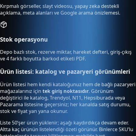
Kırpmalı görseller, slayt videosu, yapay zeka destekli
açıklama, meta alanları ve Google arama önizlemesi.
Stok operasyonu
Depo bazlı stok, rezerve miktar, hareket defteri, giriş-çıkış
ve 4 farklı boyutta barkod etiketi PDF.
Ürün listesi: katalog ve pazaryeri görünümleri
Ürün listesi hem kendi kataloğunuz hem de bağlı pazaryeri
mağazalarınız için
tek giriş noktasıdır
. Görünüm
değiştirici ile katalog, Trendyol, N11, Hepsiburada veya
Pazarama listesine geçersiniz; her kanalda satış durumu,
stok ve fiyat yan yana okunur.
Liste 50’şer ürün yüklenir; aşağı kaydırdıkça devam eder.
Altta kaç ürünün listelendiği özeti görünür. Binlerce SKU’lu
kataloglarda tarayıcı kilitlenmez; mobilde kart,