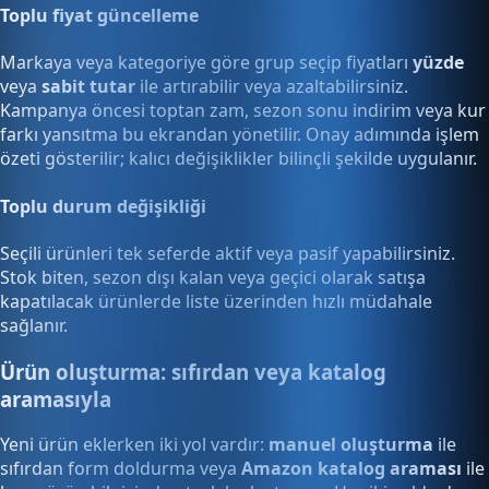
Toplu fiyat güncelleme
Markaya veya kategoriye göre grup seçip fiyatları
yüzde
veya
sabit tutar
ile artırabilir veya azaltabilirsiniz.
Kampanya öncesi toptan zam, sezon sonu indirim veya kur
farkı yansıtma bu ekrandan yönetilir. Onay adımında işlem
özeti gösterilir; kalıcı değişiklikler bilinçli şekilde uygulanır.
Toplu durum değişikliği
Seçili ürünleri tek seferde aktif veya pasif yapabilirsiniz.
Stok biten, sezon dışı kalan veya geçici olarak satışa
kapatılacak ürünlerde liste üzerinden hızlı müdahale
sağlanır.
Ürün oluşturma: sıfırdan veya katalog
aramasıyla
Yeni ürün eklerken iki yol vardır:
manuel oluşturma
ile
sıfırdan form doldurma veya
Amazon katalog araması
ile