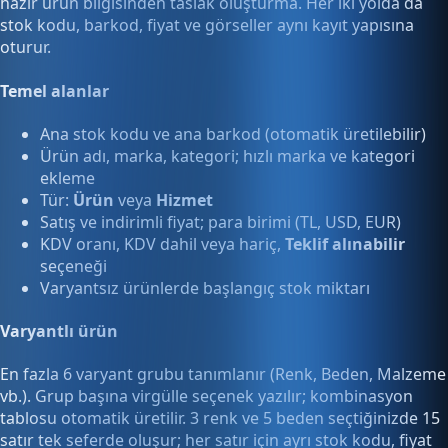
hazır ürün bilgisinden taslak oluşturma. Her iki yolda da
stok kodu, barkod, fiyat ve görseller aynı kayıt yapısına
oturur.
Temel alanlar
Ana stok kodu ve ana barkod (otomatik üretilebilir)
Ürün adı, marka, kategori; hızlı marka ve kategori
ekleme
Tür:
Ürün
veya
Hizmet
Satış ve indirimli fiyat; para birimi (TL, USD, EUR)
KDV oranı, KDV dahil veya hariç,
Teklif alınabilir
seçeneği
Varyantsız ürünlerde başlangıç stok miktarı
Varyantlı ürün
En fazla 6 varyant grubu tanımlanır (Renk, Beden, Malzeme
vb.). Grup başına virgülle seçenek yazılır; kombinasyon
tablosu otomatik üretilir. 3 renk ve 5 beden seçtiğinizde 15
satır tek seferde oluşur; her satır için ayrı stok kodu, fiyat