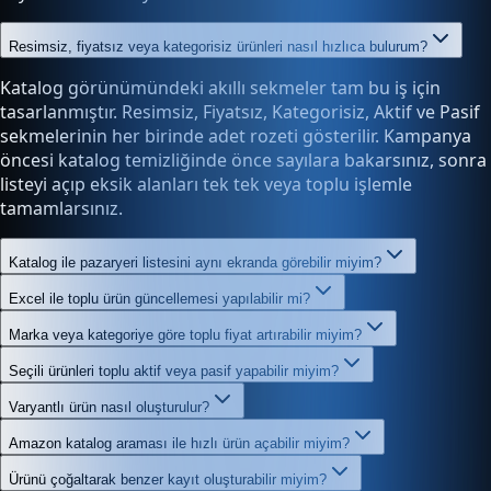
Resimsiz, fiyatsız veya kategorisiz ürünleri nasıl hızlıca bulurum?
Katalog görünümündeki akıllı sekmeler tam bu iş için
tasarlanmıştır. Resimsiz, Fiyatsız, Kategorisiz, Aktif ve Pasif
sekmelerinin her birinde adet rozeti gösterilir. Kampanya
öncesi katalog temizliğinde önce sayılara bakarsınız, sonra
listeyi açıp eksik alanları tek tek veya toplu işlemle
tamamlarsınız.
Katalog ile pazaryeri listesini aynı ekranda görebilir miyim?
Excel ile toplu ürün güncellemesi yapılabilir mi?
Marka veya kategoriye göre toplu fiyat artırabilir miyim?
Seçili ürünleri toplu aktif veya pasif yapabilir miyim?
Varyantlı ürün nasıl oluşturulur?
Amazon katalog araması ile hızlı ürün açabilir miyim?
Ürünü çoğaltarak benzer kayıt oluşturabilir miyim?