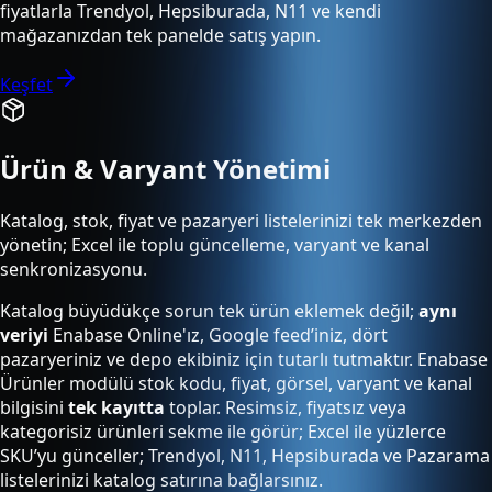
fiyatlarla Trendyol, Hepsiburada, N11 ve kendi
mağazanızdan tek panelde satış yapın.
Keşfet
Ürün & Varyant Yönetimi
Katalog, stok, fiyat ve pazaryeri listelerinizi tek merkezden
yönetin; Excel ile toplu güncelleme, varyant ve kanal
senkronizasyonu.
Katalog büyüdükçe sorun tek ürün eklemek değil;
aynı
veriyi
Enabase Online'ız, Google feed’iniz, dört
pazaryeriniz ve depo ekibiniz için tutarlı tutmaktır. Enabase
Ürünler modülü stok kodu, fiyat, görsel, varyant ve kanal
bilgisini
tek kayıtta
toplar. Resimsiz, fiyatsız veya
kategorisiz ürünleri sekme ile görür; Excel ile yüzlerce
SKU’yu günceller; Trendyol, N11, Hepsiburada ve Pazarama
listelerinizi katalog satırına bağlarsınız.