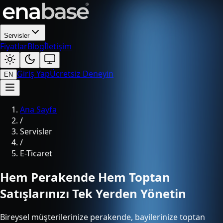
Servisler
Fiyatlar
Blog
İletişim
Giriş Yap
Ücretsiz Deneyin
EN
Ana Sayfa
/
Servisler
/
E-Ticaret
Hem Perakende Hem Toptan
Satışlarınızı Tek Yerden Yönetin
Bireysel müşterilerinize perakende, bayilerinize toptan