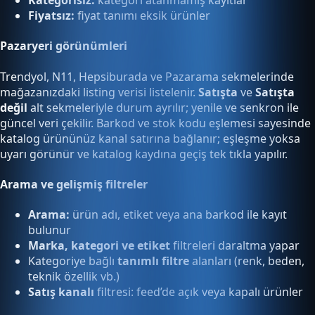
Kategorisiz:
kategori atanmamış kayıtlar
Fiyatsız:
fiyat tanımı eksik ürünler
Pazaryeri görünümleri
Trendyol, N11, Hepsiburada ve Pazarama sekmelerinde
mağazanızdaki listing verisi listelenir.
Satışta
ve
Satışta
değil
alt sekmeleriyle durum ayrılır; yenile ve senkron ile
güncel veri çekilir. Barkod ve stok kodu eşlemesi sayesinde
katalog ürününüz kanal satırına bağlanır; eşleşme yoksa
uyarı görünür ve katalog kaydına geçiş tek tıkla yapılır.
Arama ve gelişmiş filtreler
Arama:
ürün adı, etiket veya ana barkod ile kayıt
bulunur
Marka, kategori ve etiket
filtreleri daraltma yapar
Kategoriye bağlı
tanımlı filtre
alanları (renk, beden,
teknik özellik vb.)
Satış kanalı
filtresi: feed’de açık veya kapalı ürünler