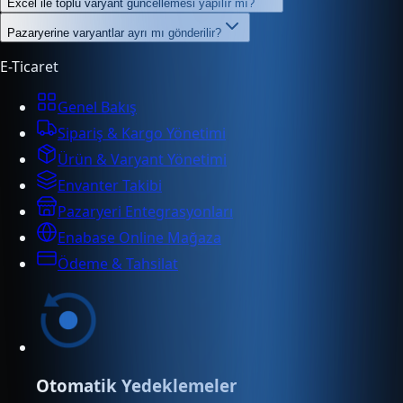
Excel ile toplu varyant güncellemesi yapılır mı?
Pazaryerine varyantlar ayrı mı gönderilir?
E-Ticaret
Genel Bakış
Sipariş & Kargo Yönetimi
Ürün & Varyant Yönetimi
Envanter Takibi
Pazaryeri Entegrasyonları
Enabase Online Mağaza
Ödeme & Tahsilat
Otomatik Yedeklemeler