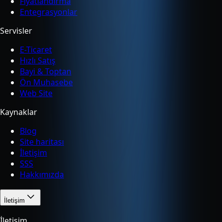
Fiyatlandırma
Entegrasyonlar
Servisler
E-Ticaret
Hızlı Satış
Bayi & Toptan
Ön Muhasebe
Web Site
Kaynaklar
Blog
Site haritası
İletişim
SSS
Hakkımızda
İletişim
İletişim