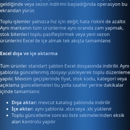
geldiğinde veya sezon indirimi başladığında operasyon bu
ekrandan yürür.
Toplu işlemler yalnızca hız için değil; hata riskini de azaltır.
Aynı markanın tüm ürünlerine aynı oranda zam yapmak,
stok bitenleri toplu pasifleştirmek veya yeni sezon
ürünlerini Excel ile içe almak tek akışta tamamlanır.
Excel dışa ve içe aktarma
Tüm ürünler standart şablon Excel dosyasında indirilir. Aynı
şablonla güncellenmiş dosyayı yükleyerek toplu düzenleme
yapılır. Mevsim geçişlerinde fiyat, stok kodu, kategori veya
açıklama güncellemeleri bu yolla saatler yerine dakikalar
içinde tamamlanır.
Dışa aktar:
mevcut katalog şablonda indirilir
İçe aktar:
aynı şablonla .xlsx veya .xls yüklenir
Toplu güncelleme sonrası liste sekmelerinden eksik
alan kontrolü yapılır