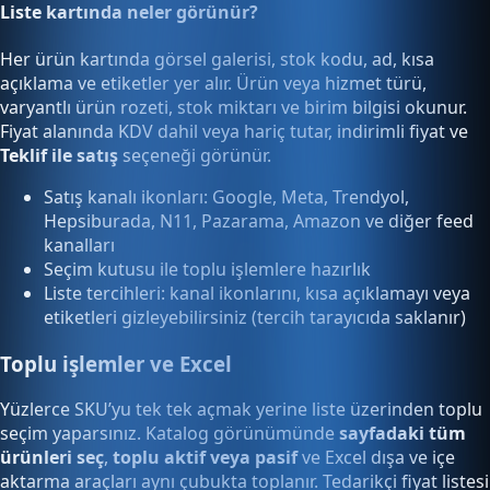
Liste kartında neler görünür?
Her ürün kartında görsel galerisi, stok kodu, ad, kısa
açıklama ve etiketler yer alır. Ürün veya hizmet türü,
varyantlı ürün rozeti, stok miktarı ve birim bilgisi okunur.
Fiyat alanında KDV dahil veya hariç tutar, indirimli fiyat ve
Teklif ile satış
seçeneği görünür.
Satış kanalı ikonları: Google, Meta, Trendyol,
Hepsiburada, N11, Pazarama, Amazon ve diğer feed
kanalları
Seçim kutusu ile toplu işlemlere hazırlık
Liste tercihleri: kanal ikonlarını, kısa açıklamayı veya
etiketleri gizleyebilirsiniz (tercih tarayıcıda saklanır)
Toplu işlemler ve Excel
Yüzlerce SKU’yu tek tek açmak yerine liste üzerinden toplu
seçim yaparsınız. Katalog görünümünde
sayfadaki tüm
ürünleri seç
,
toplu aktif veya pasif
ve Excel dışa ve içe
aktarma araçları aynı çubukta toplanır. Tedarikçi fiyat listesi