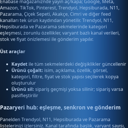
Enabase mağazanıznde yayın aç/kapa; Google, Meta,
Amazon, TikTok, Pinterest, Trendyol, Hepsiburada, N11,
Pazarama, Çiçek Sepeti, Akakçe, Cimri ve diğer feed
kanalları tek ürün kaydından yönetilir. Trendyol, N11,
Hepsiburada ve Pazarama sekmelerinde kategori
eşleşmesi, zorunlu özellikler, varyant bazlı kanal verileri,
stok ve fiyat önizlemesi ile gönderim yapılır.
Üst araçlar
Kaydet
ile tüm sekmelerdeki değişiklikler güncellenir
Ürünü çoğalt:
isim, açıklama, özellik, görsel,
kategori, filtre, fiyat ve stok yapısı seçilerek kopya
oluşturulur
Ürünü sil:
sipariş geçmişi yoksa silinir; sipariş varsa
pasifleştirilir
Pazaryeri hub: eşleşme, senkron ve gönderim
Panelden Trendyol, N11, Hepsiburada ve Pazarama
listelerinizi izlersiniz. Kanal tarafında başlık, varyant sayısı,