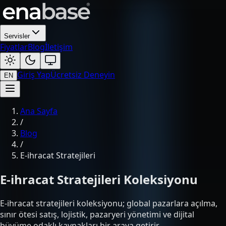
Servisler
Fiyatlar
Blog
İletişim
Giriş Yap
Ücretsiz Deneyin
EN
Ana Sayfa
/
Blog
/
E-ihracat Stratejileri
E-ihracat Stratejileri Koleksiyonu
E-ihracat stratejileri koleksiyonu; global pazarlara açılma,
sınır ötesi satış, lojistik, pazaryeri yönetimi ve dijital
büyüme odaklı kaynakları bir araya getirir.