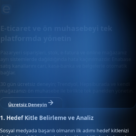
E-ticaret ve ön muhasebeyi tek
platformda yönetin
Pazaryeri siparişleri, stok, e-fatura ve online mağazanız
ayrı sistemlerde dağıldığında hata kaçınılmazdır. Enabase
satış kanallarını cari, kasa-banka ve belgelerle otomatik
bağlar.
30 gün ücretsiz deneyin; Trendyol, Hepsiburada ve kendi
mağazanızı ön muhasebe ile birlikte tek panelden yönetin.
Ücretsiz Deneyin
1. Hedef Kitle Belirleme ve Analiz
Sosyal medyada başarılı olmanın ilk adımı hedef kitlenizi