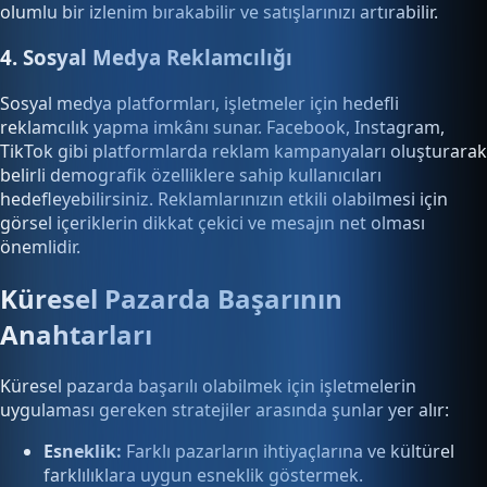
olumlu bir izlenim bırakabilir ve satışlarınızı artırabilir.
4. Sosyal Medya Reklamcılığı
Sosyal medya platformları, işletmeler için hedefli
reklamcılık yapma imkânı sunar. Facebook, Instagram,
TikTok gibi platformlarda reklam kampanyaları oluşturarak
belirli demografik özelliklere sahip kullanıcıları
hedefleyebilirsiniz. Reklamlarınızın etkili olabilmesi için
görsel içeriklerin dikkat çekici ve mesajın net olması
önemlidir.
Küresel Pazarda Başarının
Anahtarları
Küresel pazarda başarılı olabilmek için işletmelerin
uygulaması gereken stratejiler arasında şunlar yer alır:
Esneklik:
Farklı pazarların ihtiyaçlarına ve kültürel
farklılıklara uygun esneklik göstermek.