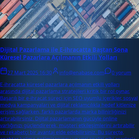
Dijital Pazarlama ile E-ihracatta Baştan Sona
Küresel Pazarlara Açılmanın Etkili Yolları
27 Mart 2025 16:30
info@enabase.com
0 yorum
E-ihracatta küresel pazarlara açılmanın etkili yolları
arasında dijital pazarlama stratejileri kritik bir rol oynar.
Başarılı bir e-ihracat süreci için SEO uyumlu içerikler, sosyal
medya kampanyaları ve dijital reklamcılıkla hedef kitlenize
erişim sağlarken, farklı pazarlarda marka bilinirliğinizi
artırabilirsiniz. Dijital pazarlamanın gücüyle online
varlığınızı güçlendirerek, müşteri etkileşimlerini artırabilir
ve rekabetçi bir avantaj elde edebilirsiniz. Bu süreçte,