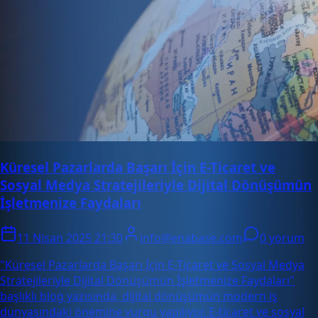
Küresel Pazarlarda Başarı İçin E-Ticaret ve
Sosyal Medya Stratejileriyle Dijital Dönüşümün
İşletmenize Faydaları
11 Nisan 2025 21:30
info@enabase.com
0 yorum
"Küresel Pazarlarda Başarı İçin E-Ticaret ve Sosyal Medya
Stratejileriyle Dijital Dönüşümün İşletmenize Faydaları"
başlıklı blog yazısında, dijital dönüşümün modern iş
dünyasındaki önemine vurgu yapılıyor. E-ticaret ve sosyal