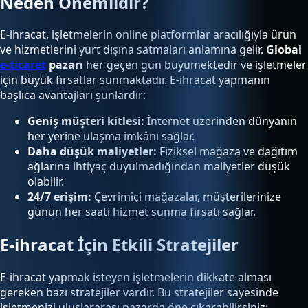
Neden Önemlidir?
E-ihracat, işletmelerin online platformlar aracılığıyla ürün
ve hizmetlerini yurt dışına satmaları anlamına gelir.
Global
e-ticaret
pazarı
her geçen gün büyümektedir ve işletmeler
için büyük fırsatlar sunmaktadır. E-ihracat yapmanın
başlıca avantajları şunlardır:
Geniş müşteri kitlesi:
İnternet üzerinden dünyanın
her yerine ulaşma imkânı sağlar.
Daha düşük maliyetler:
Fiziksel mağaza ve dağıtım
ağlarına ihtiyaç duyulmadığından maliyetler düşük
olabilir.
24/7 erişim:
Çevrimiçi mağazalar, müşterilerinize
günün her saati hizmet sunma fırsatı sağlar.
E-ihracat İçin Etkili Stratejiler
E-ihracat yapmak isteyen işletmelerin dikkate alması
gereken bazı stratejiler vardır. Bu stratejiler sayesinde
işletmenizi uluslararası pazarda öne çıkarabilirsiniz: