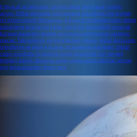
E-ihracat ve teknoloji, girişimcilikte yeni başarı yolları
açıyor. Dijital dünyada nasıl başarılı olacağınızı öğrenmek
mi istiyorsunuz? Blogumuz, e-ihracat stratejilerinden dijital
pazarlama araçlarına kadar geniş bir perspektif sunarak,
küresel pazarda rekabet gücünüzü artırmanıza yardımcı
olacak. Teknolojinin girişimcilikteki rolünü, dijital dönüşüm
trendlerini ve etkili e-ticaret stratejilerini keşfedin. Dijital
çağın sunduğu fırsatlarla işinizi büyütmek için gerekli
bilgileri edinin. Başarıya giden yolda güçlü adımlar atmak
için blogumuzdan ilham alın!