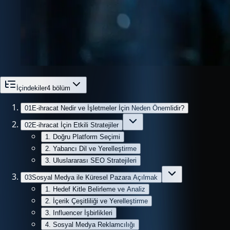
İçindekiler
4
bölüm
01
E-ihracat Nedir ve İşletmeler İçin Neden Önemlidir?
02
E-ihracat İçin Etkili Stratejiler
1. Doğru Platform Seçimi
2. Yabancı Dil ve Yerelleştirme
3. Uluslararası SEO Stratejileri
03
Sosyal Medya ile Küresel Pazara Açılmak
1. Hedef Kitle Belirleme ve Analiz
2. İçerik Çeşitliliği ve Yerelleştirme
3. Influencer İşbirlikleri
4. Sosyal Medya Reklamcılığı