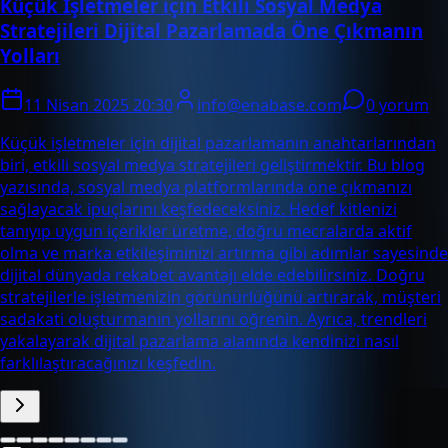
Küçük İşletmeler için Etkili Sosyal Medya
Stratejileri Dijital Pazarlamada Öne Çıkmanın
Yolları
11 Nisan 2025 20:30
info@enabase.com
0 yorum
Küçük işletmeler için dijital pazarlamanın anahtarlarından
biri, etkili sosyal medya stratejileri geliştirmektir. Bu blog
yazısında, sosyal medya platformlarında öne çıkmanızı
sağlayacak ipuçlarını keşfedeceksiniz. Hedef kitlenizi
tanıyıp uygun içerikler üretme, doğru mecralarda aktif
olma ve marka etkileşiminizi artırma gibi adımlar sayesinde
dijital dünyada rekabet avantajı elde edebilirsiniz. Doğru
stratejilerle işletmenizin görünürlüğünü artırarak, müşteri
sadakati oluşturmanın yollarını öğrenin. Ayrıca, trendleri
yakalayarak dijital pazarlama alanında kendinizi nasıl
farklılaştıracağınızı keşfedin.