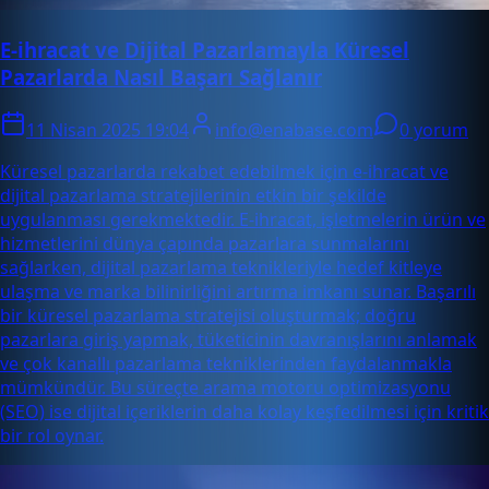
E-ihracat ve Dijital Pazarlamayla Küresel
Pazarlarda Nasıl Başarı Sağlanır
11 Nisan 2025 19:04
info@enabase.com
0 yorum
Küresel pazarlarda rekabet edebilmek için e-ihracat ve
dijital pazarlama stratejilerinin etkin bir şekilde
uygulanması gerekmektedir. E-ihracat, işletmelerin ürün ve
hizmetlerini dünya çapında pazarlara sunmalarını
sağlarken, dijital pazarlama teknikleriyle hedef kitleye
ulaşma ve marka bilinirliğini artırma imkanı sunar. Başarılı
bir küresel pazarlama stratejisi oluşturmak; doğru
pazarlara giriş yapmak, tüketicinin davranışlarını anlamak
ve çok kanallı pazarlama tekniklerinden faydalanmakla
mümkündür. Bu süreçte arama motoru optimizasyonu
(SEO) ise dijital içeriklerin daha kolay keşfedilmesi için kritik
bir rol oynar.