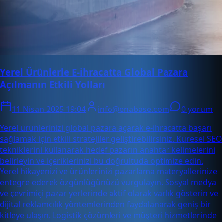
Yerel Ürünlerle E-ihracatta Global Pazara
Açılmanın Etkili Yolları
11 Nisan 2025 19:04
info@enabase.com
0 yorum
Yerel ürünlerinizi global pazara açarak e-ihracatta başarı
sağlamak için etkili stratejiler geliştirebilirsiniz. Küresel SEO
tekniklerini kullanarak hedef pazarın anahtar kelimelerini
belirleyin ve içeriklerinizi bu doğrultuda optimize edin.
Yerel hikayenizi ve ürünlerinizi pazarlama materyallerinize
entegre ederek özgünlüğünüzü vurgulayın. Sosyal medya
ve çevrimiçi pazar yerlerinde aktif olarak varlık gösterin ve
dijital reklamcılık yöntemlerinden faydalanarak geniş bir
kitleye ulaşın. Logistik çözümleri ve müşteri hizmetlerinde