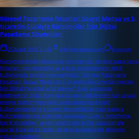
Küresel Pazarlama Fırsatları Sosyal Medya ve E-
ticaretin Gücüyle Girişimciler İçin Dijital
Pazarlama Stratejileri
25 Mart 2025 21:42
info@enabase.com
0 yorum
Günümüz dijital çağında girişimciler için küresel pazarlama
fırsatları, sosyal medya ve e-ticaret kanallarının etkili
kullanımıyla sınırsız hale gelmiştir. "Küresel Pazarlama
Fırsatları: Sosyal Medya ve E-ticaretin Gücüyle Girişimciler
İçin Dijital Pazarlama Stratejileri" blog yazısında,
işletmelerin dijital dünyada başarılı olabilmeleri için sosyal
medya platformlarındaki potansiyeli nasıl etkili
kullanabileceği ve e-ticaret stratejileriyle nasıl pazara
hükmedebileceği üzerinde duruluyor. Doğru hedefleme,
içerik stratejileri ve veri analizi gibi kritik unsurları ele
alarak küresel pazarda rekabet avantajı elde etmenin
yollarını keşfedin.