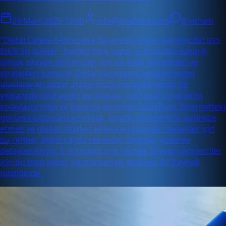
28 Mart 2025 13:00
info@enabase.com
0 yorum
"Dijital Çağda E-İhracatta Başarının Sırları: Girişimciler için
Etkili Stratejiler" başlıklı blog yazısı, e-ihracatta başarılı
olmak isteyen girişimciler için en etkili yöntemleri ve
stratejileri sunuyor. Dijital pazarlama taktiklerinden
uluslararası pazar araştırmalarına kadar geniş bir
yelpazede bilgi veren bu makale, e-ihracat süreçlerini
kolaylaştırmayı ve başarıyı artırmayı hedefliyor. İnternetteki
görünürlüğünüzü artırmak, lojistik süreçlerinizi optimize
etmek ve global müşteri kitlesine ulaşmak isteyenler için
bu rehber, dijital çağda rekabetçi olmanın yollarını
detaylandırıyor. E-ihracatta öne çıkmak isteyen girişimciler
için bu blog yazısı, kaçırılmaması gereken bir kaynak
niteliğinde.