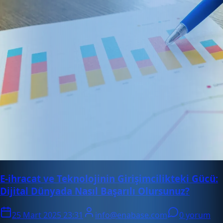
E-ihracat ve Teknolojinin Girişimcilikteki Gücü:
Dijital Dünyada Nasıl Başarılı Olursunuz?
25 Mart 2025 23:31
info@enabase.com
0 yorum