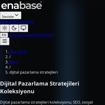
Servisler
Fiyatlar
Blog
İletişim
Giriş Yap
Ücretsiz Deneyin
EN
Ana Sayfa
/
Blog
/
dijital pazarlama stratejileri
Dijital Pazarlama Stratejileri
Koleksiyonu
Dijital pazarlama stratejileri koleksiyonu; SEO, sosyal