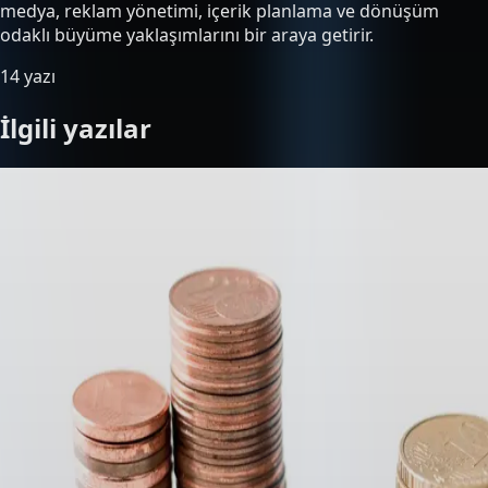
medya, reklam yönetimi, içerik planlama ve dönüşüm
odaklı büyüme yaklaşımlarını bir araya getirir.
14 yazı
İlgili yazılar