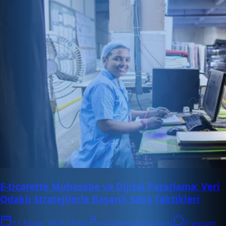
E-ticarette Muhasebe ve Dijital Pazarlama: Veri
Odaklı Stratejilerle Başarılı Satış Taktikleri
11 Nisan 2025 19:04
info@enabase.com
0 yorum