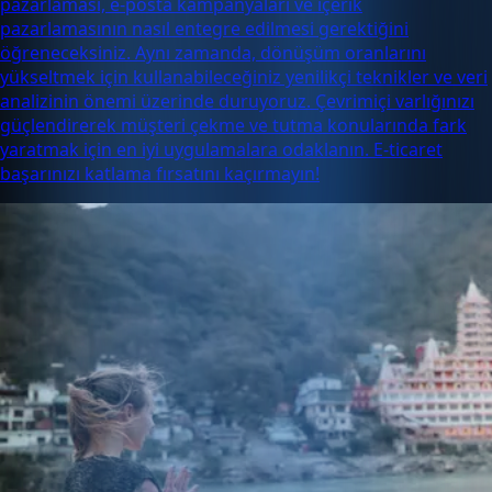
pazarlaması, e-posta kampanyaları ve içerik
pazarlamasının nasıl entegre edilmesi gerektiğini
öğreneceksiniz. Aynı zamanda, dönüşüm oranlarını
yükseltmek için kullanabileceğiniz yenilikçi teknikler ve veri
analizinin önemi üzerinde duruyoruz. Çevrimiçi varlığınızı
güçlendirerek müşteri çekme ve tutma konularında fark
yaratmak için en iyi uygulamalara odaklanın. E-ticaret
başarınızı katlama fırsatını kaçırmayın!