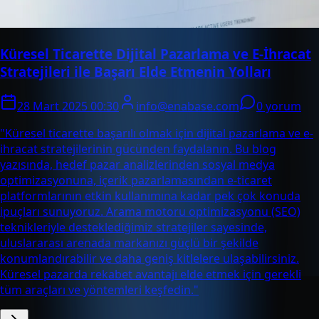
Küresel Ticarette Dijital Pazarlama ve E-İhracat
Stratejileri ile Başarı Elde Etmenin Yolları
28 Mart 2025 00:30
info@enabase.com
0 yorum
"Küresel ticarette başarılı olmak için dijital pazarlama ve e-
ihracat stratejilerinin gücünden faydalanın. Bu blog
yazısında, hedef pazar analizlerinden sosyal medya
optimizasyonuna, içerik pazarlamasından e-ticaret
platformlarının etkin kullanımına kadar pek çok konuda
ipuçları sunuyoruz. Arama motoru optimizasyonu (SEO)
teknikleriyle desteklediğimiz stratejiler sayesinde,
uluslararası arenada markanızı güçlü bir şekilde
konumlandırabilir ve daha geniş kitlelere ulaşabilirsiniz.
Küresel pazarda rekabet avantajı elde etmek için gerekli
tüm araçları ve yöntemleri keşfedin."