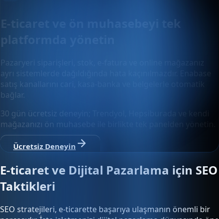
E-ticaret ve ön muhasebeyi tek
platformda yönetin
Pazaryeri siparişleri, stok, e-fatura ve online mağazanız
ayrı sistemlerde dağıldığında hata kaçınılmazdır. Enabase
satış kanallarını cari, kasa-banka ve belgelerle otomatik
bağlar.
30 gün ücretsiz deneyin; Trendyol, Hepsiburada ve kendi
mağazanızı ön muhasebe ile birlikte tek panelden yönetin.
Ücretsiz Deneyin
E-ticaret ve Dijital Pazarlama için SEO
Taktikleri
SEO stratejileri, e-ticarette başarıya ulaşmanın önemli bir