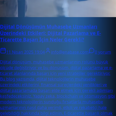
Dijital Dönüşümün Muhasebe Uzmanları
Üzerindeki Etkileri: Dijital Pazarlama ve E-
Ticarette Başarı İçin Neler Gerekli?
11 Nisan 2025 19:04
info@enabase.com
0 yorum
Dijital dönüşüm, muhasebe uzmanlarının rolünü büyük
ölçüde değiştiriyor ve bu dönüşüm, dijital pazarlama ve e-
ticaret alanlarında başarı için yeni stratejiler gerektiriyor.
Bu blog yazısında, dijital teknolojilerin muhasebe
üzerindeki etkilerini, finansal süreçlerdeki yenilikleri ve
dijital pazarlamada başarı elde etmek için gerekli adımları
keşfedeceksiniz. Yapay zeka, blockchain ve otomasyon gibi
modern teknolojilerin sunduğu fırsatlarla muhasebe
uzmanlarının nasıl daha verimli, etkili ve rekabetçi hale
gelebildiği hakkında bilgi edinin. E-ticarette başarılı olmak