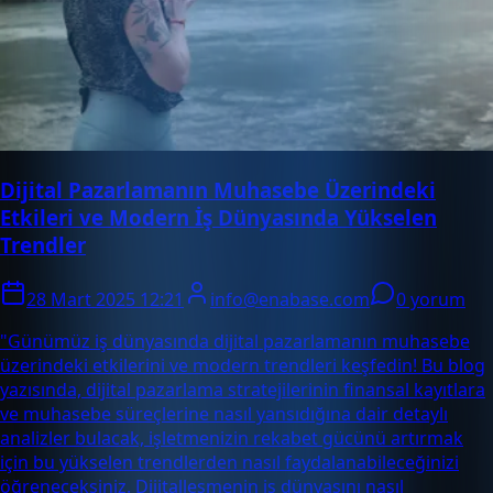
Dijital Pazarlamanın Muhasebe Üzerindeki
Etkileri ve Modern İş Dünyasında Yükselen
Trendler
28 Mart 2025 12:21
info@enabase.com
0 yorum
"Günümüz iş dünyasında dijital pazarlamanın muhasebe
üzerindeki etkilerini ve modern trendleri keşfedin! Bu blog
yazısında, dijital pazarlama stratejilerinin finansal kayıtlara
ve muhasebe süreçlerine nasıl yansıdığına dair detaylı
analizler bulacak, işletmenizin rekabet gücünü artırmak
için bu yükselen trendlerden nasıl faydalanabileceğinizi
öğreneceksiniz. Dijitalleşmenin iş dünyasını nasıl