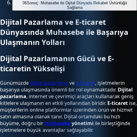
06
Sonuç: Muhasebe ile Dijital Dünyada Rekabet Üstünlüğü
Sağlama
Dijital Pazarlama ve E-ticaret
Dünyasında Muhasebe ile Başarıya
Ulaşmanın Yolları
Dijital Pazarlamanın Gücü ve E-
ticaretin Yükselişi
Günümüzde
dijital pazarlama
ve
e-ticaret
, işletmelerin
başarıya ulaşmasında önemli bir rol oynamaktadır.
Dijital
pazarlama
, internet ve çevrimiçi araçları kullanarak geniş
kitlelere ulaşmanın en etkili yollarından biridir.
E-ticaret
ise,
müşterilerin online platformlar üzerinden ürün ve hizmet
satın almasına olanak tanır. Dijital ortamdaki bu hızlı
büyüme, doğru bir
muhasebe
yönetimi
ile birleştiğinde
işletmelere büyük avantajlar sağlayabilir.