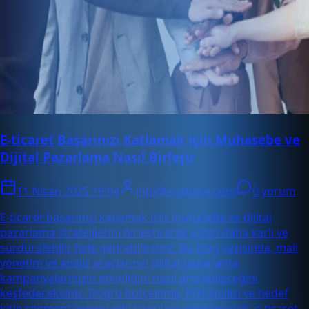
E-ticaret Başarınızı Katlamak için Muhasebe ve
Dijital Pazarlama Nasıl Birleşir
11 Nisan 2025 19:04
info@enabase.com
0 yorum
E-ticaret başarınızı katlamak için muhasebe ve dijital
pazarlama stratejilerini birleştirerek işinizi daha karlı ve
sürdürülebilir hale getirebilirsiniz. Bu blog yazısında, mali
yönetim ve analiz araçlarının dijital pazarlama
kampanyalarınızın etkinliğini nasıl artırabileceğini
keşfedeceksiniz. Doğru bütçeleme, ROI analizi ve hedef
kitle segmentasyonu gibi konulara odaklanarak, e-ticaret