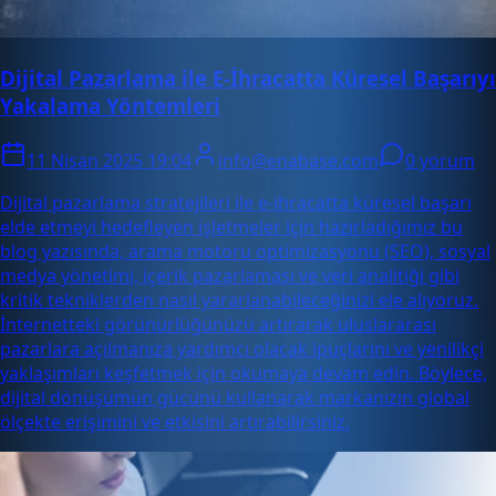
Dijital Pazarlama ile E-İhracatta Küresel Başarıyı
Yakalama Yöntemleri
11 Nisan 2025 19:04
info@enabase.com
0 yorum
Dijital pazarlama stratejileri ile e-ihracatta küresel başarı
elde etmeyi hedefleyen işletmeler için hazırladığımız bu
blog yazısında, arama motoru optimizasyonu (SEO), sosyal
medya yönetimi, içerik pazarlaması ve veri analitiği gibi
kritik tekniklerden nasıl yararlanabileceğinizi ele alıyoruz.
İnternetteki görünürlüğünüzü artırarak uluslararası
pazarlara açılmanıza yardımcı olacak ipuçlarını ve yenilikçi
yaklaşımları keşfetmek için okumaya devam edin. Böylece,
dijital dönüşümün gücünü kullanarak markanızın global
ölçekte erişimini ve etkisini artırabilirsiniz.