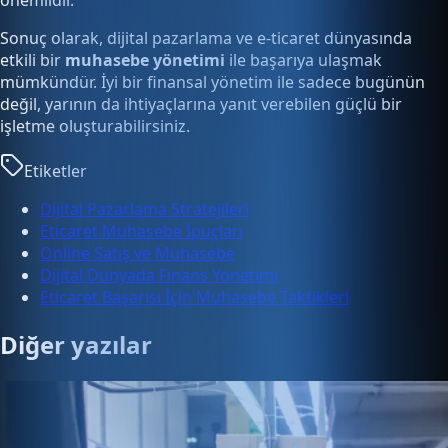
önemlidir.
Sonuç olarak, dijital pazarlama ve e-ticaret dünyasında
etkili bir
muhasebe yönetimi
ile başarıya ulaşmak
mümkündür. İyi bir finansal yönetim ile sadece bugünün
değil, yarının da ihtiyaçlarına yanıt verebilen güçlü bir
işletme oluşturabilirsiniz.
Etiketler
Dijital Pazarlama Stratejileri
Eticaret Muhasebe İpuçları
Online Satış ve Muhasebe
Dijital Dünyada Finans Yönetimi
Eticaret Başarısı İçin Muhasebe Taktikleri
Diğer yazılar