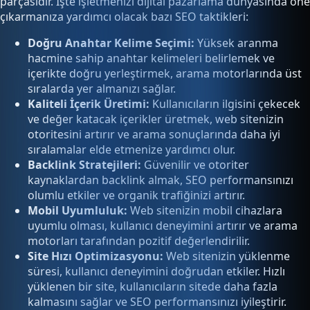
parçasıdır. İşte işletmenizi dijital pazarlama dünyasında öne
çıkarmanıza yardımcı olacak bazı SEO taktikleri:
Doğru Anahtar Kelime Seçimi:
Yüksek aranma
hacmine sahip anahtar kelimeleri belirlemek ve
içerikte doğru yerleştirmek, arama motorlarında üst
sıralarda yer almanızı sağlar.
Kaliteli İçerik Üretimi:
Kullanıcıların ilgisini çekecek
ve değer katacak içerikler üretmek, web sitenizin
otoritesini artırır ve arama sonuçlarında daha iyi
sıralamalar elde etmenize yardımcı olur.
Backlink Stratejileri:
Güvenilir ve otoriter
kaynaklardan backlink almak, SEO performansınızı
olumlu etkiler ve organik trafiğinizi artırır.
Mobil Uyumluluk:
Web sitenizin mobil cihazlara
uyumlu olması, kullanıcı deneyimini artırır ve arama
motorları tarafından pozitif değerlendirilir.
Site Hızı Optimizasyonu:
Web sitenizin yüklenme
süresi, kullanıcı deneyimini doğrudan etkiler. Hızlı
yüklenen bir site, kullanıcıların sitede daha fazla
kalmasını sağlar ve SEO performansınızı iyileştirir.