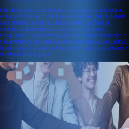
E-ticarette muhasebe ve dijital pazarlama stratejilerini bir
araya getirerek, veri odaklı yaklaşımlar aracılığıyla başarılı
satış taktikleri geliştirin. Bu blog yazısında, finansal
verilerin analizi ve dijital pazarlama trendlerinin
entegrasyonu sayesinde müşteri davranışlarını anlamanın
ve satışların nasıl artırılabileceğine dair ipuçları keşfedin. E-
ticaret işinizi güçlendiren stratejilerle, kârlılığınızı artırın ve
rekabetin önüne geçin.