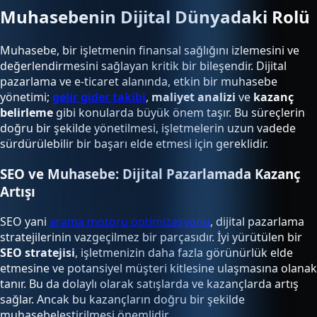
Muhasebenin Dijital Dünyadaki Rolü
Muhasebe, bir işletmenin finansal sağlığını izlemesini ve
değerlendirmesini sağlayan kritik bir bileşendir. Dijital
pazarlama ve e-ticaret alanında, etkin bir muhasebe
yönetimi;
gelir gider takibi
,
maliyet analizi
ve
kazanç
belirleme
gibi konularda büyük önem taşır. Bu süreçlerin
doğru bir şekilde yönetilmesi, işletmelerin uzun vadede
sürdürülebilir bir başarı elde etmesi için gereklidir.
SEO ve Muhasebe: Dijital Pazarlamada Kazanç
Artışı
SEO yani
arama motoru optimizasyonu
, dijital pazarlama
stratejilerinin vazgeçilmez bir parçasıdır. İyi yürütülen bir
SEO stratejisi
, işletmenizin daha fazla görünürlük elde
etmesine ve potansiyel müşteri kitlesine ulaşmasına olanak
tanır. Bu da dolaylı olarak satışlarda ve kazançlarda artış
sağlar. Ancak bu kazançların doğru bir şekilde
muhasebeleştirilmesi önemlidir.