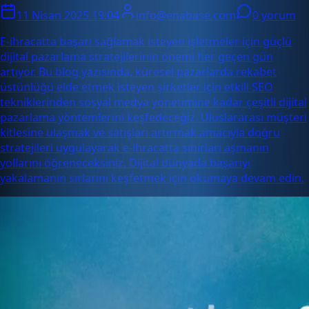
11 Nisan 2025 19:04
info@enabase.com
0 yorum
E-ihracatta başarı sağlamak isteyen işletmeler için güçlü
dijital pazarlama stratejilerinin önemi her geçen gün
artıyor. Bu blog yazısında, küresel pazarlarda rekabet
üstünlüğü elde etmek isteyen şirketler için etkili SEO
tekniklerinden sosyal medya yönetimine kadar çeşitli dijital
pazarlama yöntemlerini keşfedeceğiz. Uluslararası müşteri
kitlesine ulaşmak ve satışları artırmak amacıyla doğru
stratejileri uygulayarak e-ihracatta sınırları aşmanın
yollarını öğreneceksiniz. Dijital dünyada başarıyı
yakalamanın sırlarını keşfetmek için okumaya devam edin.