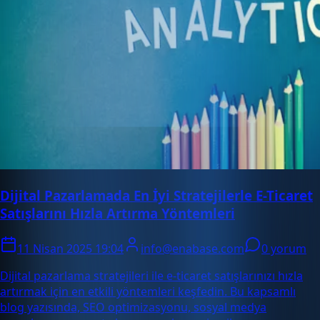
Dijital Pazarlamada En İyi Stratejilerle E-Ticaret
Satışlarını Hızla Artırma Yöntemleri
11 Nisan 2025 19:04
info@enabase.com
0 yorum
Dijital pazarlama stratejileri ile e-ticaret satışlarınızı hızla
artırmak için en etkili yöntemleri keşfedin. Bu kapsamlı
blog yazısında, SEO optimizasyonu, sosyal medya