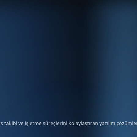
akibi ve işletme süreçlerini kolaylaştıran yazılım çözümlerin