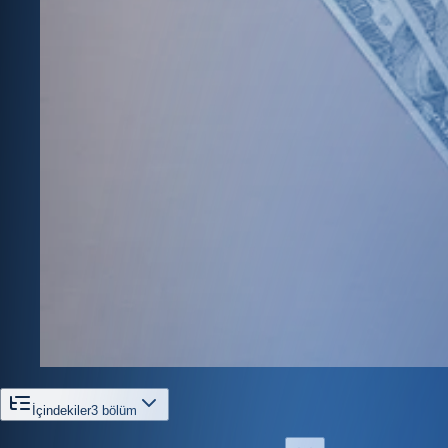
İçindekiler
3
bölüm