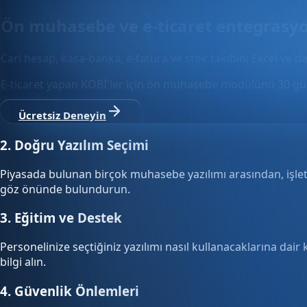
Ön muhasebe ve e-ticaret entegrasy
Cari hesap, kasa-banka, e-fatura ve stok takibini Excel ve da
E-ticaret yapan KOBİ'ler için ön muhasebe modülünü 30 gün
Ücretsiz Deneyin
2. Doğru Yazılım Seçimi
Piyasada bulunan birçok muhasebe yazılımı arasından, işletm
göz önünde bulundurun.
3. Eğitim ve Destek
Personelinize seçtiğiniz yazılımı nasıl kullanacaklarına dai
bilgi alın.
4. Güvenlik Önlemleri