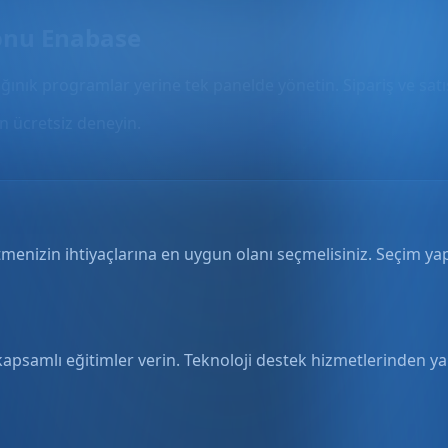
onu Enabase
ğınık programlar yerine tek panelde yönetin. Sipariş ve satış
 ücretsiz deneyin.
enizin ihtiyaçlarına en uygun olanı seçmelisiniz. Seçim yapa
r kapsamlı eğitimler verin. Teknoloji destek hizmetlerinden 