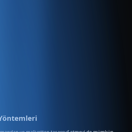
 Yöntemleri
ra, zamandan ve maliyetten tasarruf etmeyi de mümkün