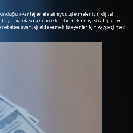
duğu avantajlar ele alınıyor. İşletmeler için dijital
başarıya ulaşmak için izlenebilecek en iyi stratejiler ve
e rekabet avantajı elde etmek isteyenler için vazgeçilmez