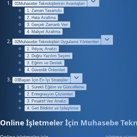
01
Muhasebe Teknolojilerinin Avantajları
1. Zaman Tasarrufu
2. Hata Azaltma
3. Gerçek Zamanlı Veri
4. Maliyet Azaltma
02
Muhasebe Teknolojileri Uygulama Yöntemleri
1. İhtiyaç Analizi
2. Doğru Yazılım Seçimi
3. Eğitim ve Destek
4. Güvenlik Önlemleri
03
Başarı İçin En İyi Stratejiler
1. Sürekli Eğitim ve Güncelleme
2. Entegrasyon Çözümleri
3. Proaktif Veri Analizi
4. Geri Bildirim ve İyileştirme
Online İşletmeler İçin Muhasebe Tekn
Online işletmeler için
muhasebe teknolojileri
, işletme süre