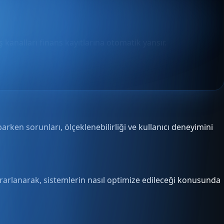
 kanalları finans kayıtlarına otomatik yansır.
rken sorunları, ölçeklenebilirliği ve kullanıcı deneyimini
yararlanarak, sistemlerin nasıl optimize edileceği konusunda