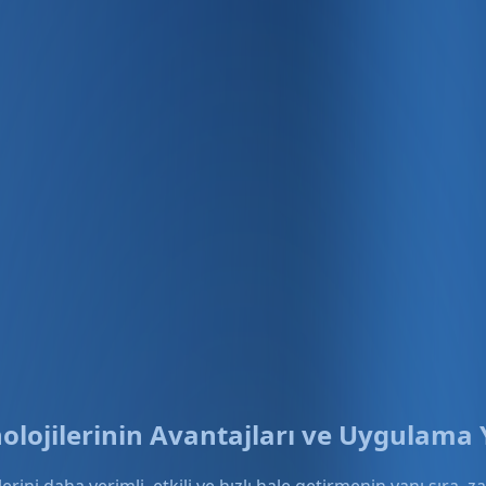
olojilerinin Avantajları ve Uygulama
çlerini daha verimli, etkili ve hızlı hale getirmenin yanı sı