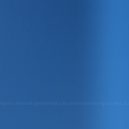
ığınızı daha da geliştirmek için yararlanabileceğiniz yeni ücre