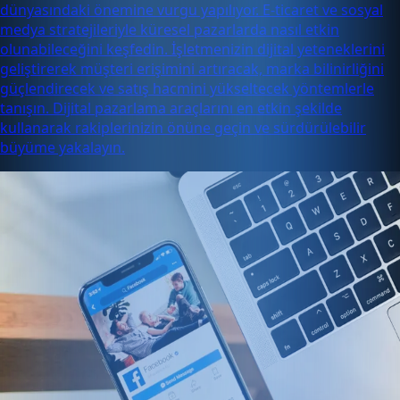
dünyasındaki önemine vurgu yapılıyor. E-ticaret ve sosyal
medya stratejileriyle küresel pazarlarda nasıl etkin
olunabileceğini keşfedin. İşletmenizin dijital yeteneklerini
geliştirerek müşteri erişimini artıracak, marka bilinirliğini
güçlendirecek ve satış hacmini yükseltecek yöntemlerle
tanışın. Dijital pazarlama araçlarını en etkin şekilde
kullanarak rakiplerinizin önüne geçin ve sürdürülebilir
büyüme yakalayın.