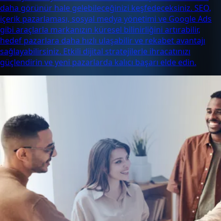
daha görünür hale gelebileceğinizi keşfedeceksiniz. SEO,
içerik pazarlaması, sosyal medya yönetimi ve Google Ads
gibi araçlarla markanızın küresel bilinirliğini artırabilir,
hedef pazarlara daha hızlı ulaşabilir ve rekabet avantajı
sağlayabilirsiniz. Etkili dijital stratejilerle ihracatınızı
güçlendirin ve yeni pazarlarda kalıcı başarı elde edin.