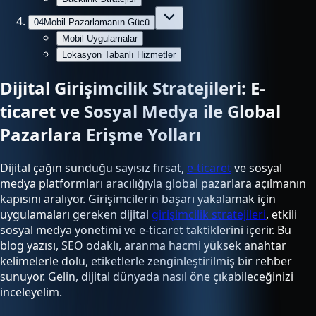
04
Mobil Pazarlamanın Gücü
Mobil Uygulamalar
Lokasyon Tabanlı Hizmetler
Dijital Girişimcilik Stratejileri: E-
ticaret ve Sosyal Medya ile Global
Pazarlara Erişme Yolları
Dijital çağın sunduğu sayısız fırsat,
e-ticaret
ve sosyal
medya platformları aracılığıyla global pazarlara açılmanın
kapısını aralıyor. Girişimcilerin başarı yakalamak için
uygulamaları gereken dijital
girişimcilik stratejileri
, etkili
sosyal medya yönetimi ve e-ticaret taktiklerini içerir. Bu
blog yazısı, SEO odaklı, aranma hacmi yüksek anahtar
kelimelerle dolu, etiketlerle zenginleştirilmiş bir rehber
sunuyor. Gelin, dijital dünyada nasıl öne çıkabileceğinizi
inceleyelim.