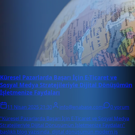
Küresel Pazarlarda Başarı İçin E-Ticaret ve
Sosyal Medya Stratejileriyle Dijital Dönüşümün
İşletmenize Faydaları
11 Nisan 2025 21:30
info@enabase.com
0 yorum
"Küresel Pazarlarda Başarı İçin E-Ticaret ve Sosyal Medya
Stratejileriyle Dijital Dönüşümün İşletmenize Faydaları"
başlıklı blog yazısında, dijital dönüşümün modern iş