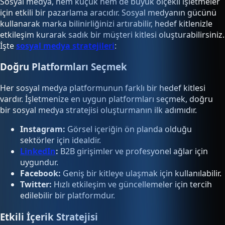
Sosyal medya, hem küçük hem de büyük ölçekli işletmeler
için etkili bir pazarlama aracıdır. Sosyal medyanın gücünü
kullanarak marka bilinirliğinizi artırabilir, hedef kitlenizle
etkileşim kurarak sadık bir müşteri kitlesi oluşturabilirsiniz.
İşte
sosyal medya stratejileri
:
Doğru Platformları Seçmek
Her sosyal medya platformunun farklı bir hedef kitlesi
vardır. İşletmenize en uygun platformları seçmek, doğru
bir sosyal medya stratejisi oluşturmanın ilk adımıdır.
Instagram:
Görsel içeriğin ön planda olduğu
sektörler için idealdir.
LinkedIn
:
B2B girişimler ve profesyonel ağlar için
uygundur.
Facebook:
Geniş bir kitleye ulaşmak için kullanılabilir.
Twitter:
Hızlı etkileşim ve güncellemeler için tercih
edilebilir bir platformdur.
Etkili İçerik Stratejisi