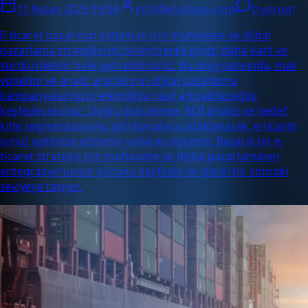
11 Nisan 2025 19:04
info@enabase.com
0 yorum
E-ticaret başarınızı katlamak için muhasebe ve dijital
pazarlama stratejilerini birleştirerek işinizi daha karlı ve
sürdürülebilir hale getirebilirsiniz. Bu blog yazısında, mali
yönetim ve analiz araçlarının dijital pazarlama
kampanyalarınızın etkinliğini nasıl artırabileceğini
keşfedeceksiniz. Doğru bütçeleme, ROI analizi ve hedef
kitle segmentasyonu gibi konulara odaklanarak, e-ticaret
işinizi optimize etmenin yollarını öğrenin. Başarılı bir e-
ticaret stratejisi için muhasebe ve dijital pazarlamanın
entegrasyonunun gücünü keşfedin ve işinizi bir sonraki
seviyeye taşıyın.