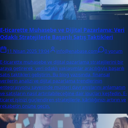
E-ticarette Muhasebe ve Dijital Pazarlama: Veri
Odaklı Stratejilerle Başarılı Satış Taktikleri
11 Nisan 2025 19:04
info@enabase.com
0 yorum
E-ticarette muhasebe ve dijital pazarlama stratejilerini bir
araya getirerek, veri odaklı yaklaşımlar aracılığıyla başarılı
satış taktikleri geliştirin. Bu blog yazısında, finansal
verilerin analizi ve dijital pazarlama trendlerinin
entegrasyonu sayesinde müşteri davranışlarını anlamanın
ve satışların nasıl artırılabileceğine dair ipuçları keşfedin. E-
ticaret işinizi güçlendiren stratejilerle, kârlılığınızı artırın ve
rekabetin önüne geçin.