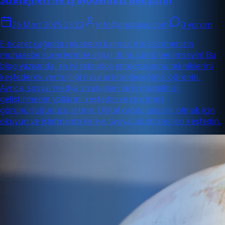
26 Mart 2025 23:22
info@enabase.com
0 yorum
E-ticaret çağında rekabetçi kalmak için işletmenizin
muhasebe süreçlerinde dijital dönüşümü benimseyin! Bu
blog yazısında, en iyi teknoloji entegrasyonu tekniklerini
keşfederek verimliliği nasıl artırabileceğinizi öğrenin.
Ayrıca, sosyal medya stratejileri ile iş modelinizi
geliştirmenin yollarını keşfedin ve çevrimiçi
görünürlüğünüzü artırın. Dijital çağda başarılı olmak için
okuyun ve işletmenizi ileriye taşıyacak stratejileri keşfedin.