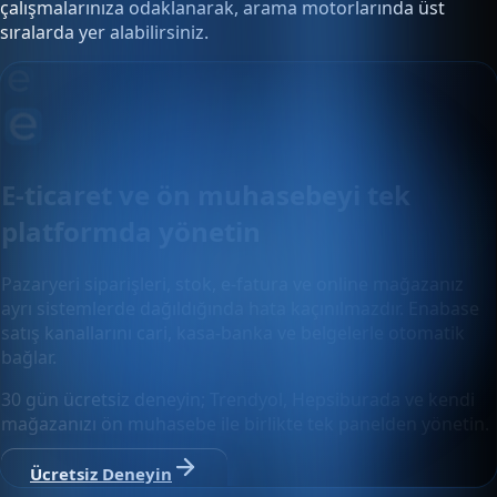
çalışmalarınıza odaklanarak, arama motorlarında üst
sıralarda yer alabilirsiniz.
E-ticaret ve ön muhasebeyi tek
platformda yönetin
Pazaryeri siparişleri, stok, e-fatura ve online mağazanız
ayrı sistemlerde dağıldığında hata kaçınılmazdır. Enabase
satış kanallarını cari, kasa-banka ve belgelerle otomatik
bağlar.
30 gün ücretsiz deneyin; Trendyol, Hepsiburada ve kendi
mağazanızı ön muhasebe ile birlikte tek panelden yönetin.
Ücretsiz Deneyin