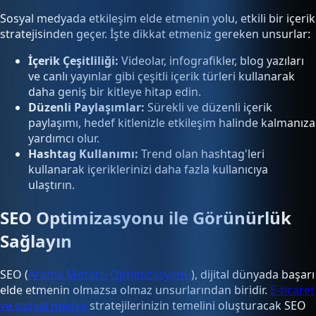
Sosyal medyada etkileşim elde etmenin yolu, etkili bir içerik
stratejisinden geçer. İşte dikkat etmeniz gereken unsurlar:
İçerik Çeşitliliği:
Videolar, infografikler, blog yazıları
ve canlı yayınlar gibi çeşitli içerik türleri kullanarak
daha geniş bir kitleye hitap edin.
Düzenli Paylaşımlar:
Sürekli ve düzenli içerik
paylaşımı, hedef kitlenizle etkileşim halinde kalmanıza
yardımcı olur.
Hashtag Kullanımı:
Trend olan hashtag'leri
kullanarak içeriklerinizi daha fazla kullanıcıya
ulaştırın.
SEO Optimizasyonu ile Görünürlük
Sağlayın
SEO (
Arama Motoru Optimizasyonu
), dijital dünyada başarı
elde etmenin olmazsa olmaz unsurlarından biridir.
E-ticaret
ve sosyal medya
stratejilerinizin temelini oluşturacak SEO