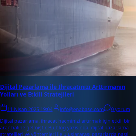
Dijital Pazarlama ile İhracatınızı Arttırmanın
Yolları ve Etkili Stratejileri
11 Nisan 2025 19:04
info@enabase.com
0 yorum
Dijital pazarlama, ihracat hacminizi artırmak için etkili bir
araç haline gelmiştir. Bu blog yazısında, dijital pazarlama
stratejileri ve yöntemleri ile uluslararası pazarlarda nasıl