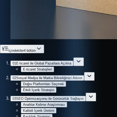
İçindekiler
4
bölüm
01
E-ticaret ile Global Pazarlara Açılma
E-ticaret Stratejileri
02
Sosyal Medya ile Marka Bilinirliğinizi Artırın
Doğru Platformları Seçmek
Etkili İçerik Stratejisi
03
SEO Optimizasyonu ile Görünürlük Sağlayın
Anahtar Kelime Araştırması
Kaliteli İçerik Üretimi
Backlink Stratejisi