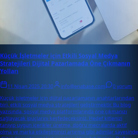
Küçük İşletmeler için Etkili Sosyal Medya
Stratejileri Dijital Pazarlamada Öne Çıkmanın
Yolları
11 Nisan 2025 20:30
info@enabase.com
0 yorum
Küçük işletmeler için dijital pazarlamanın anahtarlarından
biri, etkili sosyal medya stratejileri geliştirmektir. Bu blog
yazısında, sosyal medya platformlarında öne çıkmanızı
sağlayacak ipuçlarını keşfedeceksiniz. Hedef kitlenizi
tanıyıp uygun içerikler üretme, doğru mecralarda aktif
olma ve marka etkileşiminizi artırma gibi adımlar sayesinde