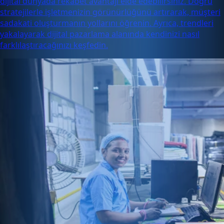
dijital dünyada rekabet avantajı elde edebilirsiniz. Doğru
stratejilerle işletmenizin görünürlüğünü artırarak, müşteri
sadakati oluşturmanın yollarını öğrenin. Ayrıca, trendleri
yakalayarak dijital pazarlama alanında kendinizi nasıl
farklılaştıracağınızı keşfedin.