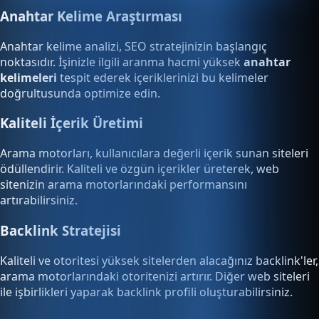
Anahtar Kelime Araştırması
Anahtar kelime analizi, SEO stratejinizin başlangıç
noktasıdır. İşinizle ilgili aranma hacmi yüksek
anahtar
kelimeleri
tespit ederek içeriklerinizi bu kelimeler
doğrultusunda optimize edin.
Kaliteli İçerik Üretimi
Arama motorları, kullanıcılara değerli içerik sunan siteleri
ödüllendirir. Kaliteli ve özgün içerikler üreterek, web
sitenizin arama motorlarındaki performansını
artırabilirsiniz.
Backlink Stratejisi
Kaliteli ve otoritesi yüksek sitelerden alacağınız backlink'ler,
arama motorlarındaki otoritenizi artırır. Diğer web siteleri
ile işbirlikleri yaparak backlink profili oluşturabilirsiniz.