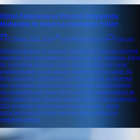
Dijital Pazarlama ve Eticaret Dünyasında
Muhasebe ile Başarıya Ulaşmanın Yolları
11 Nisan 2025 20:00
info@enabase.com
0 yorum
Dijital pazarlama ve e-ticaret dünyasında başarıya ulaşmak
isteyenler için muhasebenin önemi göz ardı edilemez. Etkin
bir muhasebe yönetimi, bütçe kontrolünden kar-zarar
analizine kadar birçok alanda stratejik avantaj sağlar. Bu
blog yazısında, işletmenizin çevrimiçi alanda güçlenmesi
için muhasebe süreçlerini nasıl optimize edebileceğinizi,
veri analiziyle nasıl daha bilinçli kararlar alabileceğinizi ve
mali riskleri nasıl minimize edebileceğinizi öğreneceksiniz.
SEO stratejileri ile harmanlanmış bu ipuçları, dijital
pazarlama ve e-ticarette başarıya giden yolda size
rehberlik edecek.