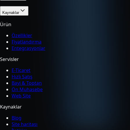
Kaynaklar
Ürün
Özellikler
Fiyatlandırma
Entegrasyonlar
Servisler
E-Ticaret
Hızlı Satış
Bayi & Toptan
Ön Muhasebe
Web Site
Kaynaklar
Blog
Site haritası