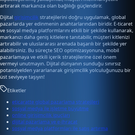
artırarak markanıza olan bağlılığı güçlendirir.
Dijital
girişimcilik
stratejilerini doğru uygulamak, global
pazarlarda yer edinmenin anahtarlarından biridir. E-ticaret
ve sosyal medya platformlarını etkili bir şekilde kullanarak,
markanızı daha geniş kitlelere tanıtabilir, müşteri kitlenizi
artırabilir ve uluslararası arenada başarılı bir şekilde yer
alabilirsiniz. Bu süreçte SEO optimizasyonuna, mobil
pazarlamaya ve etkili içerik stratejilerine özel önem
vermeyi unutmayın. Dijital dünyanın sunduğu sınırsız
potansiyelden yararlanarak girişimcilik yolculuğunuzu bir
üst seviyeye taşıyın!
Etiketler
eticaratte global pazarlama stratejileri
sosyal medya ile işletme büyütme
online girişimcilik ipuçları
dijital pazarlama ve e-ihracat
sosyal medya platformları ile satış artırma