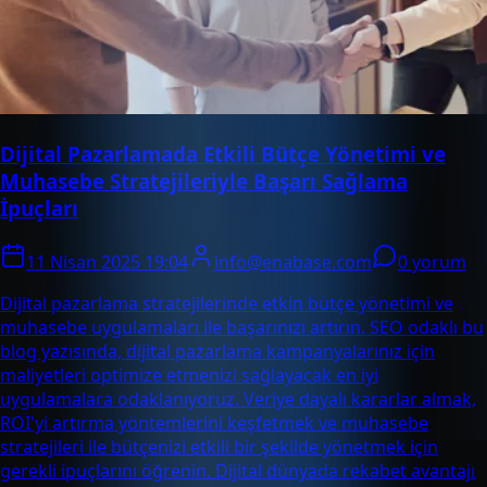
Dijital Pazarlamada Etkili Bütçe Yönetimi ve
Muhasebe Stratejileriyle Başarı Sağlama
İpuçları
11 Nisan 2025 19:04
info@enabase.com
0 yorum
Dijital pazarlama stratejilerinde etkin bütçe yönetimi ve
muhasebe uygulamaları ile başarınızı artırın. SEO odaklı bu
blog yazısında, dijital pazarlama kampanyalarınız için
maliyetleri optimize etmenizi sağlayacak en iyi
uygulamalara odaklanıyoruz. Veriye dayalı kararlar almak,
ROI'yi artırma yöntemlerini keşfetmek ve muhasebe
stratejileri ile bütçenizi etkili bir şekilde yönetmek için
gerekli ipuçlarını öğrenin. Dijital dünyada rekabet avantajı