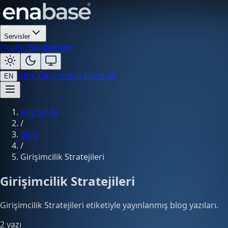
Servisler
Fiyatlar
Blog
İletişim
Giriş Yap
Ücretsiz Deneyin
EN
Ana Sayfa
/
Blog
/
Girişimcilik Stratejileri
Girişimcilik Stratejileri
Girişimcilik Stratejileri etiketiyle yayınlanmış blog yazıları.
2 yazı