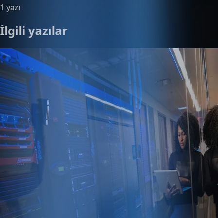
1 yazı
İlgili yazılar