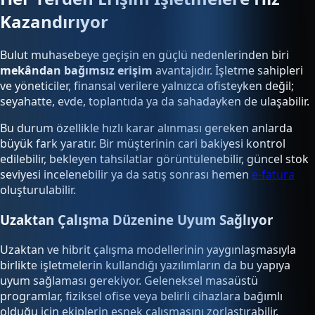
Kazandırıyor
Bulut muhasebeye geçişin en güçlü nedenlerinden biri
mekândan bağımsız erişim
avantajıdır. İşletme sahipleri
ve yöneticiler, finansal verilere yalnızca ofisteyken değil;
seyahatte, evde, toplantıda ya da sahadayken de ulaşabilir.
Bu durum özellikle hızlı karar alınması gereken anlarda
büyük fark yaratır. Bir müşterinin cari bakiyesi kontrol
edilebilir, bekleyen tahsilatlar görüntülenebilir, güncel stok
seviyesi incelenebilir ya da satış sonrası hemen
e-fatura
oluşturulabilir.
Uzaktan Çalışma Düzenine Uyum Sağlıyor
Uzaktan ve hibrit çalışma modellerinin yaygınlaşmasıyla
birlikte işletmelerin kullandığı yazılımların da bu yapıya
uyum sağlaması gerekiyor. Geleneksel masaüstü
programlar, fiziksel ofise veya belirli cihazlara bağımlı
olduğu için ekiplerin esnek çalışmasını zorlaştırabilir.