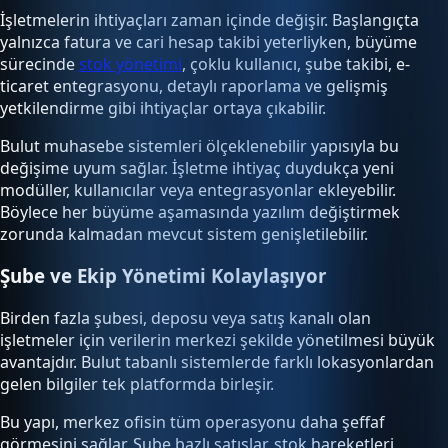
İşletmelerin ihtiyaçları zaman içinde değişir. Başlangıçta
yalnızca fatura ve cari hesap takibi yeterliyken, büyüme
sürecinde
stok yönetimi
, çoklu kullanıcı, şube takibi, e-
ticaret entegrasyonu, detaylı raporlama ve gelişmiş
yetkilendirme gibi ihtiyaçlar ortaya çıkabilir.
Bulut muhasebe sistemleri ölçeklenebilir yapısıyla bu
değişime uyum sağlar. İşletme ihtiyaç duydukça yeni
modüller, kullanıcılar veya entegrasyonlar ekleyebilir.
Böylece her büyüme aşamasında yazılım değiştirmek
zorunda kalmadan mevcut sistem genişletilebilir.
Şube ve Ekip Yönetimi Kolaylaşıyor
Birden fazla şubesi, deposu veya satış kanalı olan
işletmeler için verilerin merkezi şekilde yönetilmesi büyük
avantajdır. Bulut tabanlı sistemlerde farklı lokasyonlardan
gelen bilgiler tek platformda birleşir.
Bu yapı, merkez ofisin tüm operasyonu daha şeffaf
görmesini sağlar. Şube bazlı satışlar, stok hareketleri,