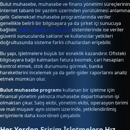
Bulut muhasebe, muhasebe ve finans yönetimi süreçlerinin
internet tabanlı bir yazılım üzerinden yürütülmesi anlamına
gelir. Geleneksel muhasebe programlarında veriler
genellikle belirli bir bilgisayara ya da şirket içi sunucuya
bağlıdır.
Bulut tabanlı muhasebe
sistemlerinde ise veriler
güvenli sunucularda saklanır ve kullanıcılar yetkileri
doğrultusunda sisteme farklı cihazlardan erişebilir.
Bu yapı, işletmelere büyük bir esneklik kazandırır. Ofisteki
bilgisayara bağlı kalmadan fatura kesmek, cari hesapları
kontrol etmek, stok durumunu görmek, banka
hareketlerini incelemek ya da gelir-gider raporlarını analiz
etmek mümkün olur.
Bulut muhasebe programı
kullanan bir işletme için
finansal yönetim yalnızca muhasebe departmanının işi
olmaktan çıkar. Satış ekibi, yönetim ekibi, operasyon birimi
ve mali müşavir aynı sistem üzerinde, yetkilendirilmiş
erişimlerle daha koordineli çalışabilir.
Her Yerden Erişim İşletmelere Hız