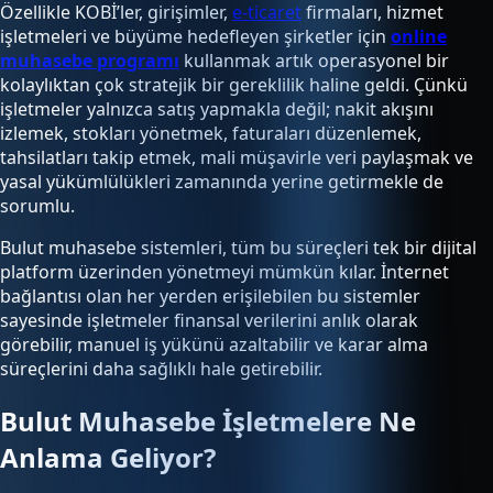
Özellikle KOBİ’ler, girişimler,
e-ticaret
firmaları, hizmet
işletmeleri ve büyüme hedefleyen şirketler için
online
muhasebe programı
kullanmak artık operasyonel bir
kolaylıktan çok stratejik bir gereklilik haline geldi. Çünkü
işletmeler yalnızca satış yapmakla değil; nakit akışını
izlemek, stokları yönetmek, faturaları düzenlemek,
tahsilatları takip etmek, mali müşavirle veri paylaşmak ve
yasal yükümlülükleri zamanında yerine getirmekle de
sorumlu.
Bulut muhasebe sistemleri, tüm bu süreçleri tek bir dijital
platform üzerinden yönetmeyi mümkün kılar. İnternet
bağlantısı olan her yerden erişilebilen bu sistemler
sayesinde işletmeler finansal verilerini anlık olarak
görebilir, manuel iş yükünü azaltabilir ve karar alma
süreçlerini daha sağlıklı hale getirebilir.
Bulut Muhasebe İşletmelere Ne
Anlama Geliyor?