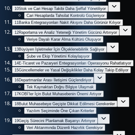
10
Stok ve Cari Hesap Takibi Daha Şeffaf Yönetiliyor
Cari Hesaplarda Tahsilat Kontrolü Güçleniyor
11
Banka Entegrasyonları Nakit Akışını Daha Görünür Kılıyor
12
Raporlama ve Analiz Yeteneği Yönetim Gücünü Artırıyor
Veriye Dayalı Karar Alma Kültürü Oluşuyor
13
Büyüyen İşletmeler İçin Ölçeklenebilirlik Sağlıyor
Şube ve Ekip Yönetimi Kolaylaşıyor
14
E-Ticaret ve Pazaryeri Entegrasyonları Operasyonu Rahatlatıyor
15
Güncellemeler ve Yasal Değişiklikler Daha Kolay Takip Ediliyor
16
Departmanlar Arası İletişimi Güçlendiriyor
Tek Kaynaktan Doğru Bilgiye Ulaşmak
17
KOBİ’ler İçin Bulut Muhasebenin Önemi Artıyor
18
Bulut Muhasebeye Geçişte Dikkat Edilmesi Gerekenler
Yazılım Seçiminde Öne Çıkan Kriterler
19
Geçiş Sürecini Planlamak Başarıyı Artırıyor
Veri Aktarımında Düzenli Hazırlık Gerekiyor