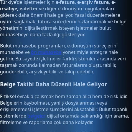
Türkiye’de işletmeler için
e-fatura
,
e-arşiv fatura
,
e-
irsaliye
,
e-defter
ve diğer e-dönüşüm uygulamaları
giderek daha önemli hale geliyor. Yasal düzenlemelere
uyum sağlamak, fatura süreçlerini hızlandırmak ve belge
yönetimini dijitalleştirmek isteyen işletmeler bulut
muhasebeye daha fazla ilgi gösteriyor.
Bulut muhasebe programları, e-dönüşüm süreçlerini
muhasebe ve
ön muhasebe
yönetimiyle entegre hale
getirir. Bu sayede işletmeler farklı sistemler arasında veri
taşımak zorunda kalmadan faturalarını oluşturabilir,
gönderebilir, arşivleyebilir ve takip edebilir.
Belge Takibi Daha Düzenli Hale Geliyor
Fiziksel evrakla çalışmak hem zaman alıcı hem de risklidir.
Belgelerin kaybolması, yanlış dosyalanması veya
erişilememesi işletme süreçlerini aksatabilir. Bulut tabanlı
sistemlerde
belgeler
dijital ortamda saklandığı için arama,
filtreleme ve raporlama çok daha kolaydır.