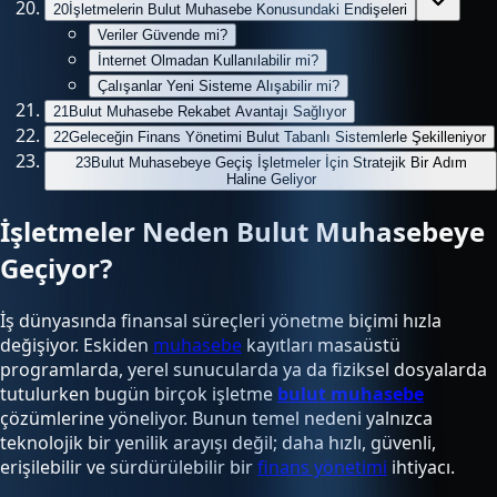
20
İşletmelerin Bulut Muhasebe Konusundaki Endişeleri
Veriler Güvende mi?
İnternet Olmadan Kullanılabilir mi?
Çalışanlar Yeni Sisteme Alışabilir mi?
21
Bulut Muhasebe Rekabet Avantajı Sağlıyor
22
Geleceğin Finans Yönetimi Bulut Tabanlı Sistemlerle Şekilleniyor
23
Bulut Muhasebeye Geçiş İşletmeler İçin Stratejik Bir Adım
Haline Geliyor
İşletmeler Neden Bulut Muhasebeye
Geçiyor?
İş dünyasında finansal süreçleri yönetme biçimi hızla
değişiyor. Eskiden
muhasebe
kayıtları masaüstü
programlarda, yerel sunucularda ya da fiziksel dosyalarda
tutulurken bugün birçok işletme
bulut muhasebe
çözümlerine yöneliyor. Bunun temel nedeni yalnızca
teknolojik bir yenilik arayışı değil; daha hızlı, güvenli,
erişilebilir ve sürdürülebilir bir
finans yönetimi
ihtiyacı.