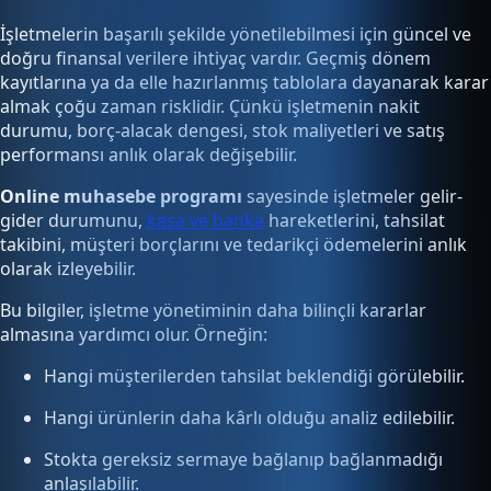
İşletmelerin başarılı şekilde yönetilebilmesi için güncel ve
doğru finansal verilere ihtiyaç vardır. Geçmiş dönem
kayıtlarına ya da elle hazırlanmış tablolara dayanarak karar
almak çoğu zaman risklidir. Çünkü işletmenin nakit
durumu, borç-alacak dengesi, stok maliyetleri ve satış
performansı anlık olarak değişebilir.
Online muhasebe programı
sayesinde işletmeler gelir-
gider durumunu,
kasa ve banka
hareketlerini, tahsilat
takibini, müşteri borçlarını ve tedarikçi ödemelerini anlık
olarak izleyebilir.
Bu bilgiler, işletme yönetiminin daha bilinçli kararlar
almasına yardımcı olur. Örneğin:
Hangi müşterilerden tahsilat beklendiği görülebilir.
Hangi ürünlerin daha kârlı olduğu analiz edilebilir.
Stokta gereksiz sermaye bağlanıp bağlanmadığı
anlaşılabilir.