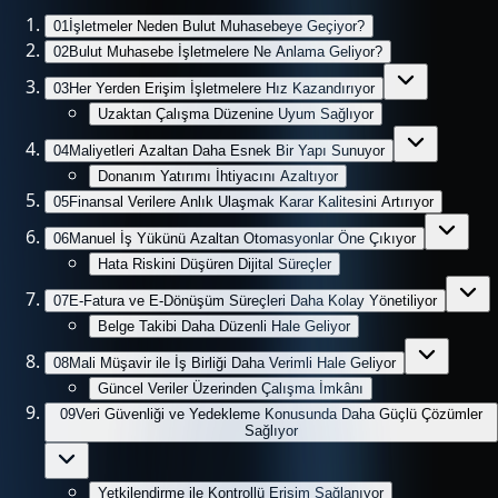
01
İşletmeler Neden Bulut Muhasebeye Geçiyor?
02
Bulut Muhasebe İşletmelere Ne Anlama Geliyor?
03
Her Yerden Erişim İşletmelere Hız Kazandırıyor
Uzaktan Çalışma Düzenine Uyum Sağlıyor
04
Maliyetleri Azaltan Daha Esnek Bir Yapı Sunuyor
Donanım Yatırımı İhtiyacını Azaltıyor
05
Finansal Verilere Anlık Ulaşmak Karar Kalitesini Artırıyor
06
Manuel İş Yükünü Azaltan Otomasyonlar Öne Çıkıyor
Hata Riskini Düşüren Dijital Süreçler
07
E-Fatura ve E-Dönüşüm Süreçleri Daha Kolay Yönetiliyor
Belge Takibi Daha Düzenli Hale Geliyor
08
Mali Müşavir ile İş Birliği Daha Verimli Hale Geliyor
Güncel Veriler Üzerinden Çalışma İmkânı
09
Veri Güvenliği ve Yedekleme Konusunda Daha Güçlü Çözümler
Sağlıyor
Yetkilendirme ile Kontrollü Erişim Sağlanıyor