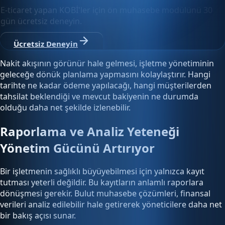
E-ticaret yapan KOBİ'ler için ön muhasebe modülünü 30
gün ücretsiz deneyin.
Ücretsiz Deneyin
Nakit akışının görünür hale gelmesi, işletme yönetiminin
geleceğe dönük planlama yapmasını kolaylaştırır. Hangi
tarihte ne kadar ödeme yapılacağı, hangi müşterilerden
tahsilat beklendiği ve mevcut bakiyenin ne durumda
olduğu daha net şekilde izlenebilir.
Raporlama ve Analiz Yeteneği
Yönetim Gücünü Artırıyor
Bir işletmenin sağlıklı büyüyebilmesi için yalnızca kayıt
tutması yeterli değildir. Bu kayıtların anlamlı raporlara
dönüşmesi gerekir. Bulut muhasebe çözümleri, finansal
verileri analiz edilebilir hale getirerek yöneticilere daha net
bir bakış açısı sunar.