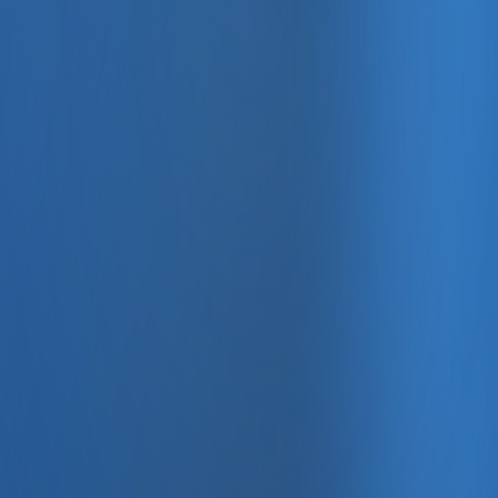
, e-fatura ve Enabase Online ile aynı panelde yönetin.