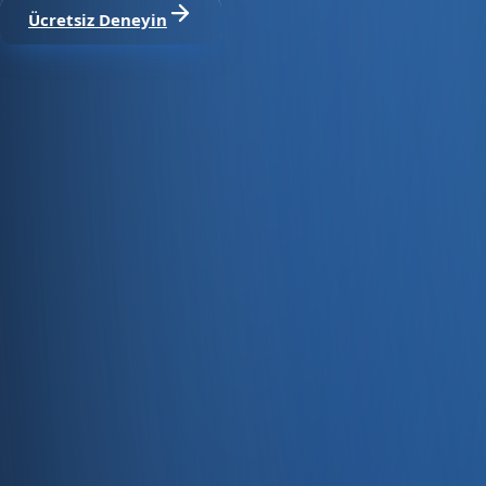
Ücretsiz Deneyin
Satıştan tahsilata, tek platform.
Pazaryeri, web mağaza, kasa ve bayi kanallarınızı stok, cari
Hesap oluştur
Ürün
Servisler
Kaynaklar
Ürün
Özellikler
Fiyatlandırma