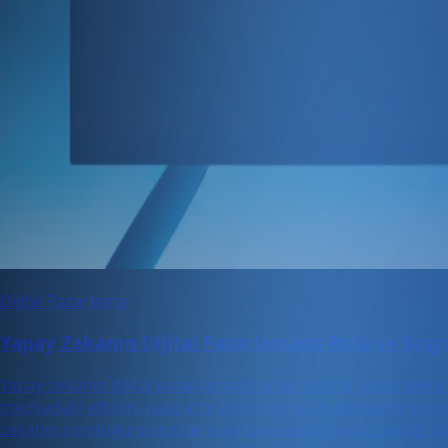
Dijital Pazarlama
Yapay Zekanın Dijital Pazarlamada Rolü ve Sosyal
Yapay zekanın dijital pazarlamada artan önemi, işletmelere da
medyadaki etkisini nasıl artırabileceğinizi ve etkileşimi en 
zekanın sunduğu olanaklarla dijital pazarlamada rakiplerin