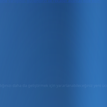
ine varlığınızı güçlendirin ve rekabet avantajı elde edin.
ığınızı daha da geliştirmek için yararlanabileceğiniz yeni ücre