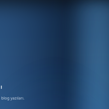
ı
blog yazıları.