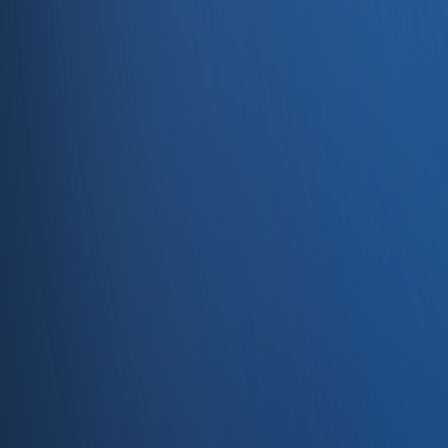
Entegrasyonlar
Servisler
E-Ticaret
Hızlı Satış
Bayi & Toptan
Ön Muhasebe
Web Site
Kaynaklar
Blog
Site haritası
İletişim
SSS
Hakkımızda
İletişim
İletişim