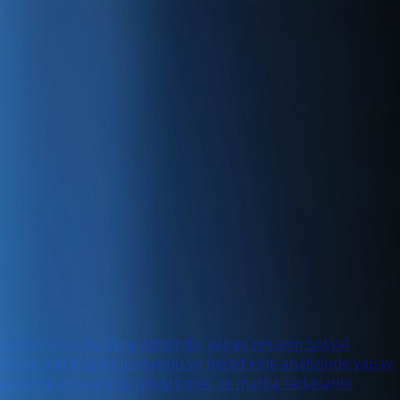
rsatı sunuyor. Bu blog yazısında, yapay zekanın sosyal
masyon, içerik optimizasyonu ve hedef kitle analizinde yapay
ya kampanyalarınızı iyileştirmek ve marka sadakatini