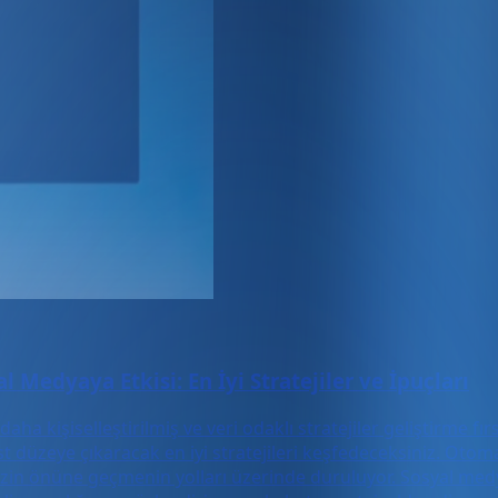
 Medyaya Etkisi: En İyi Stratejiler ve İpuçları
ha kişiselleştirilmiş ve veri odaklı stratejiler geliştirme fı
üst düzeye çıkaracak en iyi stratejileri keşfedeceksiniz. Oto
izin önüne geçmenin yolları üzerinde duruluyor. Sosyal med