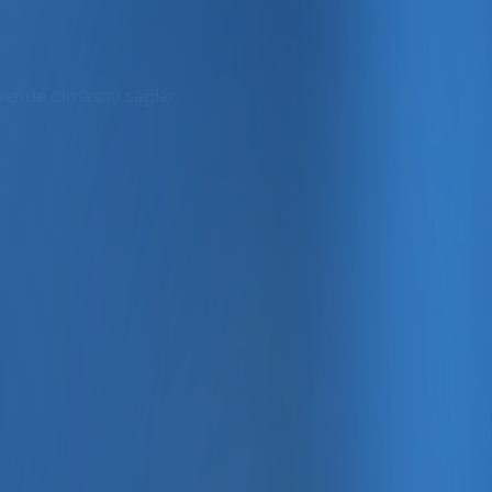
üvende olmasını sağlar.
rmda
ler dahil