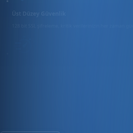
Üst Düzey Güvenlik
128 bit SSL şifreleme, kritik verilerinizin her zaman g
Hızlı Sunucular
Hızlı ve PCI uyumlu e-ticaret barındırma sunuyoruz.
E-ticaret ve ön muhasebe tek platfo
30 gün ücretsiz deneyin · Kredi kartı gerekmez · Tüm modül