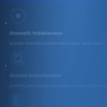
artırmak için yapay zeka destekli ipuçlarına odaklanarak, onl
Otomatik Yedeklemeler
Düzenli, otomatik yedeklemelerle içiniz rahat olsun.
Ücretsiz Güncellemeler
Çevrimiçi satış yapmanıza yardımcı olmak ve dijital varl