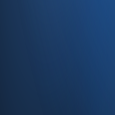
Caferağa, Şifa Sk No: 19
34710 Kadıköy/İstanbul
0850 840 45 20
info@enabase.com