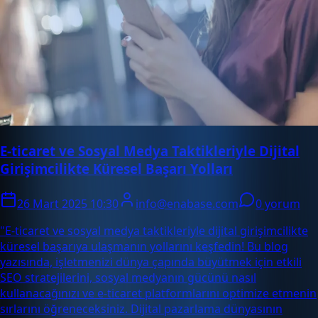
E-ticaret ve Sosyal Medya Taktikleriyle Dijital
Girişimcilikte Küresel Başarı Yolları
26 Mart 2025 10:30
info@enabase.com
0 yorum
"E-ticaret ve sosyal medya taktikleriyle dijital girişimcilikte
küresel başarıya ulaşmanın yollarını keşfedin! Bu blog
yazısında, işletmenizi dünya çapında büyütmek için etkili
SEO stratejilerini, sosyal medyanın gücünü nasıl
kullanacağınızı ve e-ticaret platformlarını optimize etmenin
sırlarını öğreneceksiniz. Dijital pazarlama dünyasının