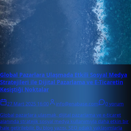
Global Pazarlara Ulaşmada Etkili Sosyal Medya
Stratejileri ile Dijital Pazarlama ve E-Ticaretin
Kesiştiği Noktalar
27 Mart 2025 16:00
info@enabase.com
0 yorum
Global pazarlara ulaşmak, dijital pazarlama ve e-ticaret
alanında stratejik sosyal medya kullanımıyla daha etkin bir
hale getirilebilir. Bu blog yazısı, SEO odaklı yaklaşımlarla