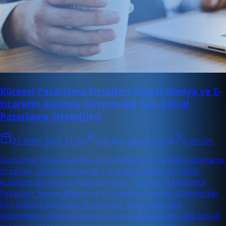
Küresel Pazarlama Fırsatları Sosyal Medya ve E-
ticaretin Gücüyle Girişimciler İçin Dijital
Pazarlama Stratejileri
25 Mart 2025 21:42
info@enabase.com
0 yorum
Günümüz dijital çağında girişimciler için küresel pazarlama
fırsatları, sosyal medya ve e-ticaret kanallarının etkili
kullanımıyla sınırsız hale gelmiştir. "Küresel Pazarlama
Fırsatları: Sosyal Medya ve E-ticaretin Gücüyle Girişimciler
İçin Dijital Pazarlama Stratejileri" blog yazısında,
işletmelerin dijital dünyada başarılı olabilmeleri için sosyal