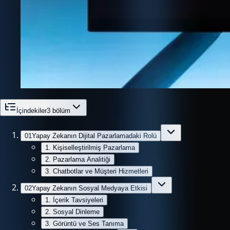
İçindekiler
3
bölüm
01
Yapay Zekanın Dijital Pazarlamadaki Rolü
1. Kişiselleştirilmiş Pazarlama
2. Pazarlama Analitiği
3. Chatbotlar ve Müşteri Hizmetleri
02
Yapay Zekanın Sosyal Medyaya Etkisi
1. İçerik Tavsiyeleri
2. Sosyal Dinleme
3. Görüntü ve Ses Tanıma