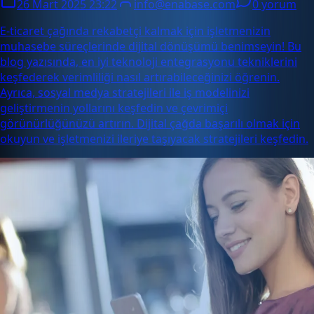
26 Mart 2025 23:22
info@enabase.com
0 yorum
E-ticaret çağında rekabetçi kalmak için işletmenizin
muhasebe süreçlerinde dijital dönüşümü benimseyin! Bu
blog yazısında, en iyi teknoloji entegrasyonu tekniklerini
keşfederek verimliliği nasıl artırabileceğinizi öğrenin.
Ayrıca, sosyal medya stratejileri ile iş modelinizi
geliştirmenin yollarını keşfedin ve çevrimiçi
görünürlüğünüzü artırın. Dijital çağda başarılı olmak için
okuyun ve işletmenizi ileriye taşıyacak stratejileri keşfedin.