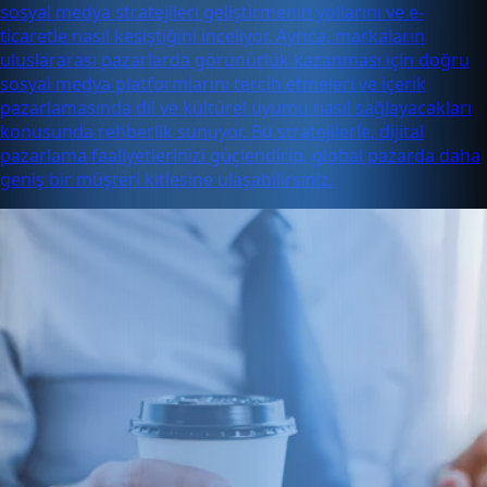
sosyal medya stratejileri geliştirmenin yollarını ve e-
ticaretle nasıl kesiştiğini inceliyor. Ayrıca, markaların
uluslararası pazarlarda görünürlük kazanması için doğru
sosyal medya platformlarını tercih etmeleri ve içerik
pazarlamasında dil ve kültürel uyumu nasıl sağlayacakları
konusunda rehberlik sunuyor. Bu stratejilerle, dijital
pazarlama faaliyetlerinizi güçlendirip, global pazarda daha
geniş bir müşteri kitlesine ulaşabilirsiniz.