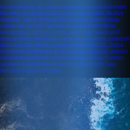
Küçük işletmeler için dijital pazarlamanın anahtarlarından
biri, etkili sosyal medya stratejileri geliştirmektir. Bu blog
yazısında, sosyal medya platformlarında öne çıkmanızı
sağlayacak ipuçlarını keşfedeceksiniz. Hedef kitlenizi
tanıyıp uygun içerikler üretme, doğru mecralarda aktif
olma ve marka etkileşiminizi artırma gibi adımlar sayesinde
dijital dünyada rekabet avantajı elde edebilirsiniz. Doğru
stratejilerle işletmenizin görünürlüğünü artırarak, müşteri
sadakati oluşturmanın yollarını öğrenin. Ayrıca, trendleri
yakalayarak dijital pazarlama alanında kendinizi nasıl
farklılaştıracağınızı keşfedin.