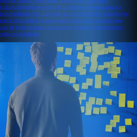
medya platformlarındaki potansiyeli nasıl etkili
kullanabileceği ve e-ticaret stratejileriyle nasıl pazara
hükmedebileceği üzerinde duruluyor. Doğru hedefleme,
içerik stratejileri ve veri analizi gibi kritik unsurları ele
alarak küresel pazarda rekabet avantajı elde etmenin
yollarını keşfedin.