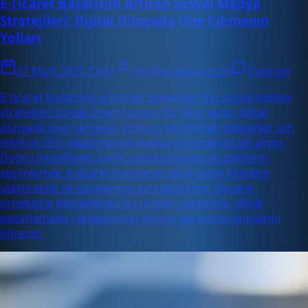
E-Ticaret Başarısını Artıran Sosyal Medya
Stratejileri: Dijital Dünyada Öne Çıkmanın
Yolları
27 Mart 2025 13:41
info@enabase.com
0 yorum
E-ticaret başarısını artırmak isteyenler için sosyal medya
stratejileri büyük önem taşıyor. Bu blog yazısı, dijital
dünyada öne çıkmanın yollarını keşfetmek isteyenler için
etkili ve SEO odaklı sosyal medya çözümlerini ele alıyor.
Doğru hedefleme, içerik optimizasyonu ve platform
seçimleriyle, e-ticaret markanızı daha geniş kitlelere
ulaştırabilir ve satışlarınızı artırabilirsiniz. Başarılı
örneklerle desteklenen bu rehber sayesinde, dijital
pazarlamada rakiplerinizin önüne geçmenin ipuçlarını
öğrenin.