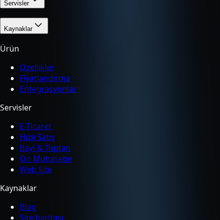
Servisler
Kaynaklar
Ürün
Özellikler
Fiyatlandırma
Entegrasyonlar
Servisler
E-Ticaret
Hızlı Satış
Bayi & Toptan
Ön Muhasebe
Web Site
Kaynaklar
Blog
Site haritası