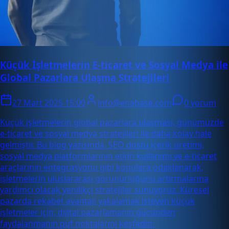
Küçük İşletmelerin E-ticaret ve Sosyal Medya ile
Global Pazarlara Ulaşma Stratejileri
27 Mart 2025 15:00
info@enabase.com
0 yorum
Küçük işletmelerin global pazarlara ulaşması, günümüzde
e-ticaret ve sosyal medya stratejileri ile daha kolay hale
gelmiştir. Bu blog yazısında, SEO dostu içerik üretimi,
sosyal medya platformlarının etkin kullanımı ve e-ticaret
araçlarının entegrasyonu gibi konulara odaklanarak,
işletmelerin uluslararası görünürlüğünü artırmalarına
yardımcı olacak yenilikçi stratejiler sunuyoruz. Küresel
pazarda rekabet avantajı yakalamak isteyen küçük
işletmeler için, dijital pazarlamanın gücünden
faydalanmanın püf noktalarını keşfedin.