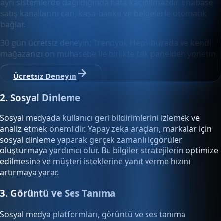
ayrı sistemlerde dağıldığında hata kaçınılmazdır. Enabase
satış kanallarını cari, kasa-banka ve belgelerle otomatik
bağlar.
30 gün ücretsiz deneyin; Trendyol, Hepsiburada ve kendi
mağazanızı ön muhasebe ile birlikte tek panelden yönetin.
Ücretsiz Deneyin
2. Sosyal Dinleme
Sosyal medyada kullanıcı geri bildirimlerini izlemek ve
analiz etmek önemlidir. Yapay zeka araçları, markalar için
sosyal dinleme yaparak gerçek zamanlı içgörüler
oluşturmaya yardımcı olur. Bu bilgiler stratejilerin optimize
edilmesine ve müşteri isteklerine yanıt verme hızını
artırmaya yarar.
3. Görüntü ve Ses Tanıma
Sosyal medya platformları, görüntü ve ses tanıma