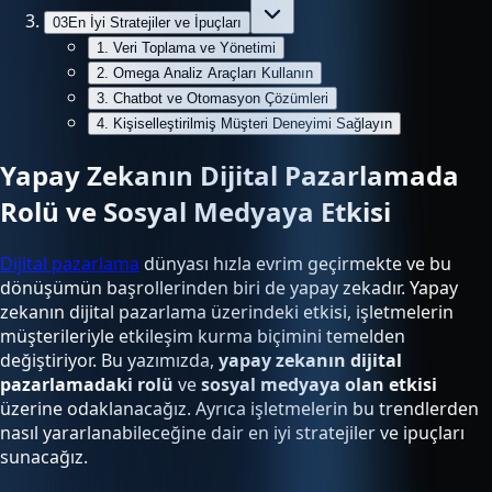
03
En İyi Stratejiler ve İpuçları
1. Veri Toplama ve Yönetimi
2. Omega Analiz Araçları Kullanın
3. Chatbot ve Otomasyon Çözümleri
4. Kişiselleştirilmiş Müşteri Deneyimi Sağlayın
Yapay Zekanın Dijital Pazarlamada
Rolü ve Sosyal Medyaya Etkisi
Dijital pazarlama
dünyası hızla evrim geçirmekte ve bu
dönüşümün başrollerinden biri de yapay zekadır. Yapay
zekanın dijital pazarlama üzerindeki etkisi, işletmelerin
müşterileriyle etkileşim kurma biçimini temelden
değiştiriyor. Bu yazımızda,
yapay zekanın dijital
pazarlamadaki rolü
ve
sosyal medyaya olan etkisi
üzerine odaklanacağız. Ayrıca işletmelerin bu trendlerden
nasıl yararlanabileceğine dair en iyi stratejiler ve ipuçları
sunacağız.