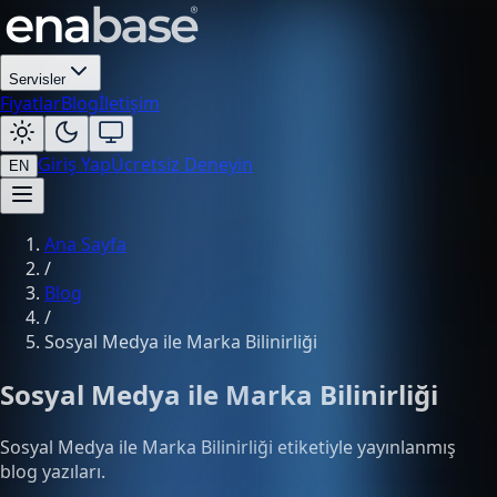
Servisler
Fiyatlar
Blog
İletişim
Giriş Yap
Ücretsiz Deneyin
EN
Ana Sayfa
/
Blog
/
Sosyal Medya ile Marka Bilinirliği
Sosyal Medya ile Marka Bilinirliği
Sosyal Medya ile Marka Bilinirliği etiketiyle yayınlanmış
blog yazıları.