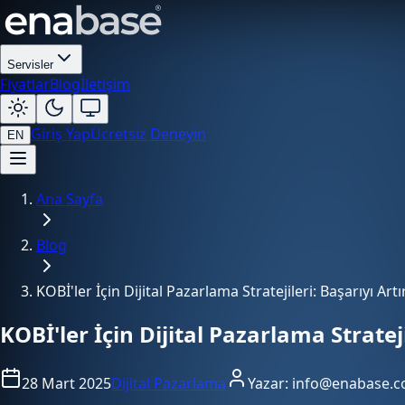
Servisler
Fiyatlar
Blog
İletişim
Giriş Yap
Ücretsiz Deneyin
EN
Ana Sayfa
Blog
KOBİ'ler İçin Dijital Pazarlama Stratejileri: Başarıyı Artı
KOBİ'ler İçin Dijital Pazarlama Strateji
28 Mart 2025
Dijital Pazarlama
Yazar:
info@enabase.