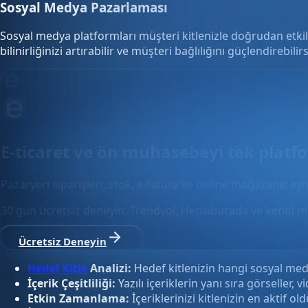
Sosyal Medya Pazarlaması
Sosyal medya platformları müşteri kitlenizle doğrudan etki
bilinirliğinizi artırabilir ve müşteri bağlılığını güçlendirebil
E-ticaret ve ön muhasebeyi tek plat
Pazaryeri siparişleri, stok, e-fatura ve online mağazanız ay
30 gün ücretsiz deneyin; Trendyol, Hepsiburada ve kendi m
Ücretsiz Deneyin
Hedef Kitle
Analizi:
Hedef kitlenizin hangi sosyal medya
İçerik Çeşitliliği:
Yazılı içeriklerin yanı sıra görseller, v
Etkin Zamanlama:
İçeriklerinizi kitlenizin en aktif o