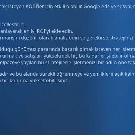
mak isteyen KOBİ’ler için etkili olabilir. Google Ads ve sosya
zelleştirin.
anlayarak en iyi ROI'yi elde edin.
nsını düzenli olarak analiz edin ve gerekirse stratejinizi d
 olduğu günümüz pazarında başarılı olmak isteyen her işletme 
artırmak ve satışları yükseltmek hiç bu kadar erişilebilir o
zeye yayılan bu stratejilerle işletmenizi bir adım öne taşıy
r ve bu alanda sürekli öğrenmeye ve yeniliklere açık kalman
ü bir konuma yükseltebilirsiniz.