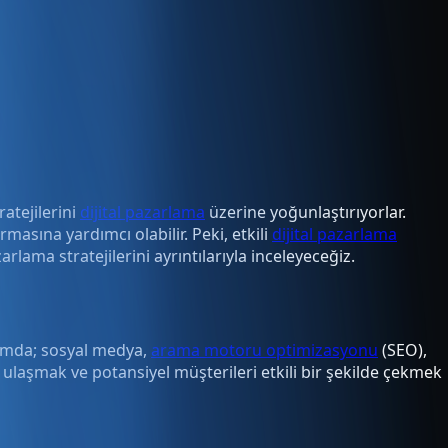
atejilerini
dijital pazarlama
üzerine yoğunlaştırıyorlar.
masına yardımcı olabilir. Peki, etkili
dijital pazarlama
lama stratejilerini ayrıntılarıyla inceleyeceğiz.
psamda; sosyal medya,
arama motoru optimizasyonu
(SEO),
ye ulaşmak ve potansiyel müşterileri etkili bir şekilde çekmek