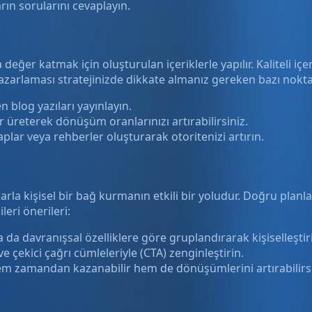
arın sorularını cevaplayın.
a değer katmak için oluşturulan içeriklerle yapılır. Kaliteli 
 pazarlaması stratejinizde dikkate almanız gereken bazı nokta
n blog yazıları yayınlayın.
r üreterek dönüşüm oranlarınızı artırabilirsiniz.
plar veya rehberler oluşturarak otoritenizi artırın.
a kişisel bir bağ kurmanın etkili bir yoludur. Doğru planlan
leri önerileri:
 da davranışsal özelliklere göre gruplandırarak kişiselleştir
ve çekici çağrı cümleleriyle (CTA) zenginleştirin.
em zamandan kazanabilir hem de dönüşümlerini artırabilirsi