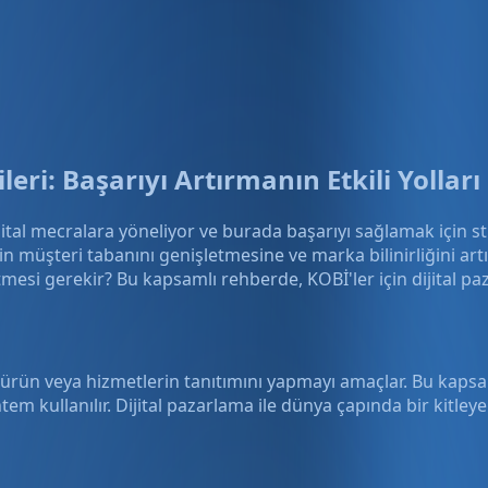
leri: Başarıyı Artırmanın Etkili Yolları
ital mecralara yöneliyor ve burada başarıyı sağlamak için str
n müşteri tabanını genişletmesine ve marka bilinirliğini artır
esi gerekir? Bu kapsamlı rehberde, KOBİ'ler için dijital pazar
yla ürün veya hizmetlerin tanıtımını yapmayı amaçlar. Bu ka
ntem kullanılır. Dijital pazarlama ile dünya çapında bir kitle