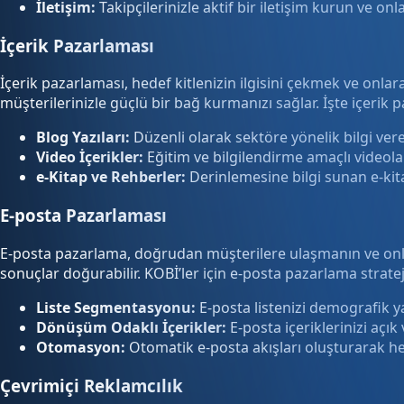
İletişim:
Takipçilerinizle aktif bir iletişim kurun ve onl
İçerik Pazarlaması
İçerik pazarlaması, hedef kitlenizin ilgisini çekmek ve onlar
müşterilerinizle güçlü bir bağ kurmanızı sağlar. İşte içerik
Blog Yazıları:
Düzenli olarak sektöre yönelik bilgi vere
Video İçerikler:
Eğitim ve bilgilendirme amaçlı videola
e-Kitap ve Rehberler:
Derinlemesine bilgi sunan e-kita
E-posta Pazarlaması
E-posta pazarlama, doğrudan müşterilere ulaşmanın ve onlarl
sonuçlar doğurabilir. KOBİ’ler için e-posta pazarlama strateji
Liste Segmentasyonu:
E-posta listenizi demografik ya
Dönüşüm Odaklı İçerikler:
E-posta içeriklerinizi açık 
Otomasyon:
Otomatik e-posta akışları oluşturarak h
Çevrimiçi Reklamcılık