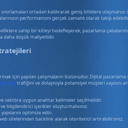
 sınırlamaları ortadan kaldırarak geniş kitlelere ulaşmanızı s
arınızın performansını gerçek zamanlı olarak takip edebilir 
lliklere sahip bir kitleyi hedefleyerek, pazarlama çabalarınızı
 daha düşük maliyetlidir.
ratejileri
k için yapılan çalışmaların bütünüdür. Dijital pazarlama st
eb site
trafiğini ve dolayısıyla potansiyel müşteri sayısını a
 sektöre uygun anahtar kelimeler seçilmelidir.
 bilgilendirici içerikler oluşturmalısınız.
 yapılarını optimize edin.
web sitelerinden backlink alarak otoritenizi artırabilirsiniz.