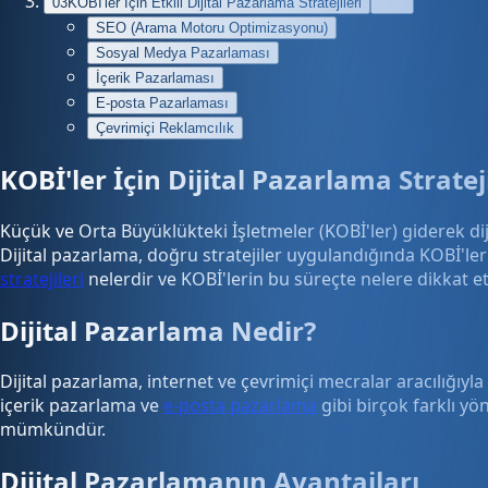
03
KOBİ'ler İçin Etkili Dijital Pazarlama Stratejileri
SEO (Arama Motoru Optimizasyonu)
Sosyal Medya Pazarlaması
İçerik Pazarlaması
E-posta Pazarlaması
Çevrimiçi Reklamcılık
KOBİ'ler İçin Dijital Pazarlama Strateji
Küçük ve Orta Büyüklükteki İşletmeler (KOBİ'ler) giderek dij
Dijital pazarlama, doğru stratejiler uygulandığında KOBİ'leri
stratejileri
nelerdir ve KOBİ'lerin bu süreçte nelere dikkat etm
Dijital Pazarlama Nedir?
Dijital pazarlama, internet ve çevrimiçi mecralar aracılığı
içerik pazarlama ve
e-posta pazarlama
gibi birçok farklı yö
mümkündür.
Dijital Pazarlamanın Avantajları