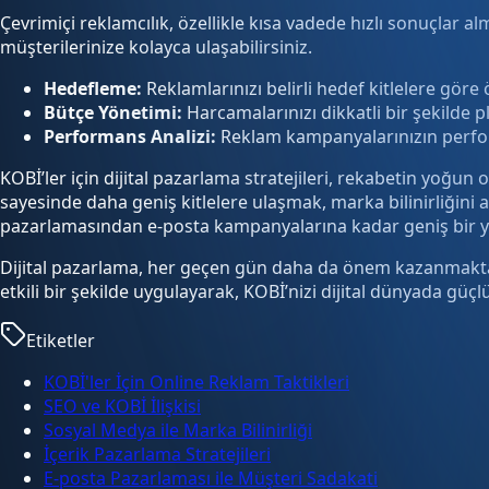
Çevrimiçi reklamcılık, özellikle kısa vadede hızlı sonuçlar al
müşterilerinize kolayca ulaşabilirsiniz.
Hedefleme:
Reklamlarınızı belirli hedef kitlelere göre ö
Bütçe Yönetimi:
Harcamalarınızı dikkatli bir şekilde pl
Performans Analizi:
Reklam kampanyalarınızın performa
KOBİ’ler için dijital pazarlama stratejileri, rekabetin yoğun
sayesinde daha geniş kitlelere ulaşmak, marka bilinirliğini 
pazarlamasından e-posta kampanyalarına kadar geniş bir yelpa
Dijital pazarlama, her geçen gün daha da önem kazanmaktadı
etkili bir şekilde uygulayarak, KOBİ’nizi dijital dünyada güçl
Etiketler
KOBİ'ler İçin Online Reklam Taktikleri
SEO ve KOBİ İlişkisi
Sosyal Medya ile Marka Bilinirliği
İçerik Pazarlama Stratejileri
E-posta Pazarlaması ile Müşteri Sadakati