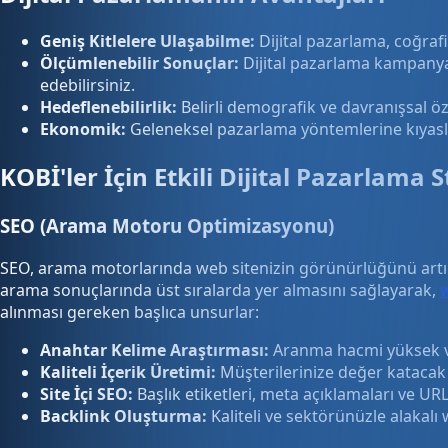
Geniş Kitlelere Ulaşabilme:
Dijital pazarlama, coğrafi
Ölçümlenebilir Sonuçlar:
Dijital pazarlama kampanyal
edebilirsiniz.
Hedeflenebilirlik:
Belirli demografik ve davranışsal öze
Ekonomik:
Geleneksel pazarlama yöntemlerine kıyasla
KOBİ'ler İçin Etkili Dijital Pazarlama St
SEO (Arama Motoru Optimizasyonu)
SEO, arama motorlarında web sitenizin görünürlüğünü artırma
arama sonuçlarında üst sıralarda yer almasını sağlayarak,
w
alınması gereken başlıca unsurlar:
Anahtar Kelime Araştırması:
Aranma hacmi yüksek ve
Kaliteli İçerik Üretimi:
Müşterilerinize değer katacak ve
Site İçi SEO:
Başlık etiketleri, meta açıklamaları ve URL
Backlink Oluşturma:
Kaliteli ve sektörünüzle alakalı 