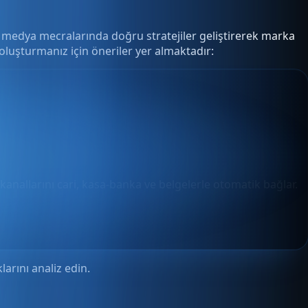
l medya mecralarında doğru stratejiler geliştirerek marka
oluşturmanız için öneriler yer almaktadır:
 kanallarını cari, kasa-banka ve belgelerle otomatik bağlar.
larını analiz edin.