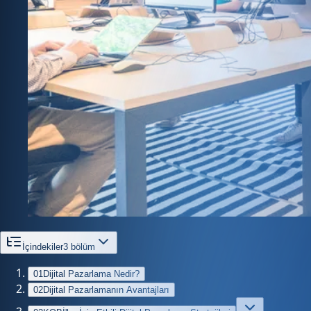
İçindekiler
3
bölüm
01
Dijital Pazarlama Nedir?
02
Dijital Pazarlamanın Avantajları