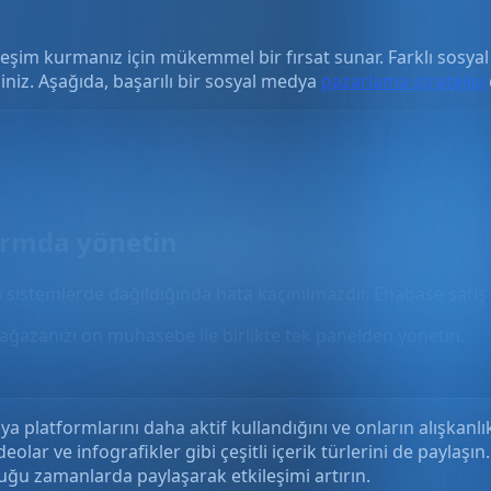
leşim kurmanız için mükemmel bir fırsat sunar. Farklı sosya
irsiniz. Aşağıda, başarılı bir sosyal medya
pazarlama stratejisi
formda yönetin
rı sistemlerde dağıldığında hata kaçınılmazdır. Enabase satış
ağazanızı ön muhasebe ile birlikte tek panelden yönetin.
 platformlarını daha aktif kullandığını ve onların alışkanlık
ideolar ve infografikler gibi çeşitli içerik türlerini de paylaşın.
lduğu zamanlarda paylaşarak etkileşimi artırın.