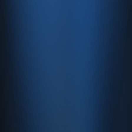
Kaynaklar
Blog
Site haritası
İletişim
SSS
Hakkımızda
İletişim
İletişim
Caferağa, Şifa Sk No: 19
34710 Kadıköy/İstanbul
0850 840 45 20
info@enabase.com