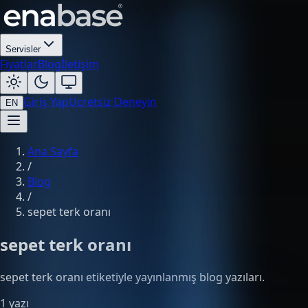
Servisler
Fiyatlar
Blog
İletişim
Giriş Yap
Ücretsiz Deneyin
EN
Ana Sayfa
/
Blog
/
sepet terk oranı
sepet terk oranı
sepet terk oranı etiketiyle yayınlanmış blog yazıları.
1 yazı