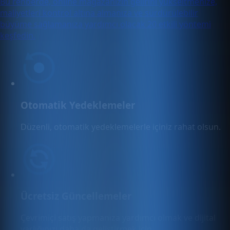
Bu rehberde, online mağazanızın gelirini yükseltmenize,
maliyetleri kontrol altına almanıza ve sürdürülebilir
büyüme sağlamanıza yardımcı olacak 20 etkili yöntemi
keşfedin.
Otomatik Yedeklemeler
Düzenli, otomatik yedeklemelerle içiniz rahat olsun.
Ücretsiz Güncellemeler
Çevrimiçi satış yapmanıza yardımcı olmak ve dijital
varlığınızı daha da geliştirmek için