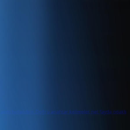
ını hızlandırır. Doğru anahtar kelimeler, net fayda odaklı