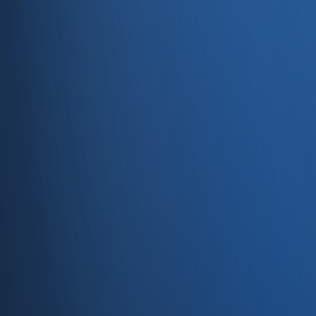
Servisler
E-Ticaret
Hızlı Satış
Bayi & Toptan
Ön Muhasebe
Web Site
Kaynaklar
Blog
Site haritası
İletişim
SSS
Hakkımızda
İletişim
İletişim
Caferağa, Şifa Sk No: 19