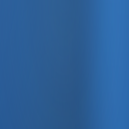
, e-fatura ve Enabase Online ile aynı panelde yönetin.