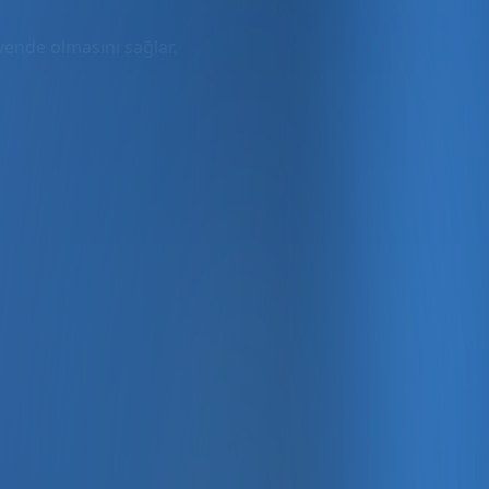
üvende olmasını sağlar.
rmda
ler dahil