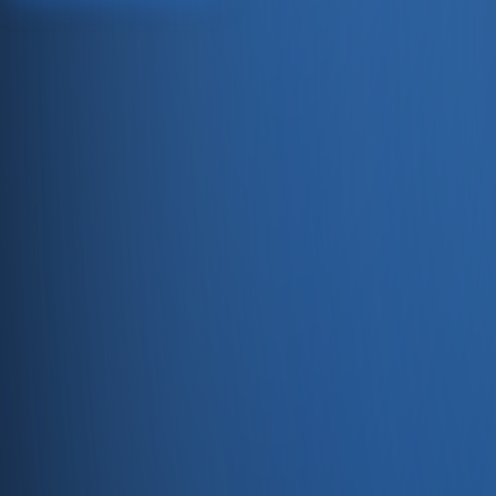
Satıştan tahsilata, tek platform.
Pazaryeri, web mağaza, kasa ve bayi kanallarınızı stok, cari
Hesap oluştur
Ürün
Servisler
Kaynaklar
Ürün
Özellikler
Fiyatlandırma
Entegrasyonlar