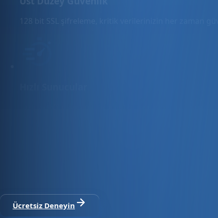
Üst Düzey Güvenlik
128 bit SSL şifreleme, kritik verilerinizin her zaman g
Hızlı Sunucular
Hızlı ve PCI uyumlu e-ticaret barındırma sunuyoruz.
E-ticaret ve ön muhasebe tek platfo
30 gün ücretsiz deneyin · Kredi kartı gerekmez · Tüm modül
Ücretsiz Deneyin