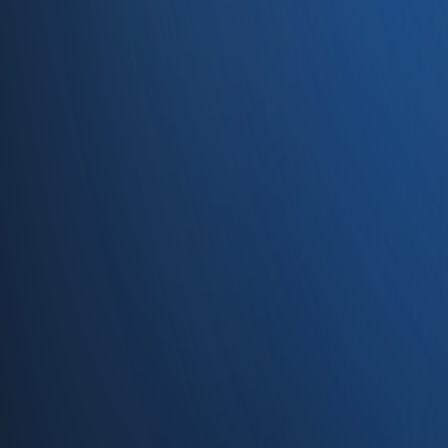
34710 Kadıköy/İstanbul
0850 840 45 20
info@enabase.com