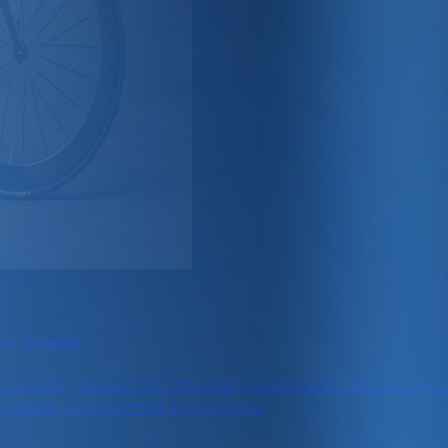
nin Önemi
larında görünürlüğü artırırken müşterilerin satın alma karar
yükselir, satış performansı güçlenir.