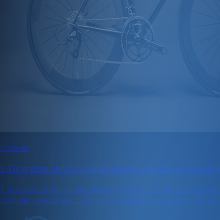
Eticaret
E-Ticarette Ürün Açıklamalarını Optimize Etme
E-ticarette ürün açıklamalarını optimize etmek, arama motor
metinler ve ikna edici içerikler sayesinde dönüşüm oranları 