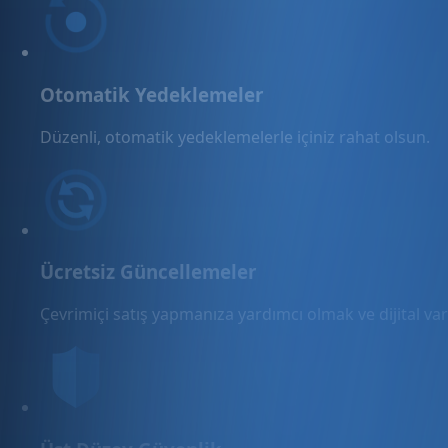
Otomatik Yedeklemeler
Düzenli, otomatik yedeklemelerle içiniz rahat olsun.
Ücretsiz Güncellemeler
Çevrimiçi satış yapmanıza yardımcı olmak ve dijital varl