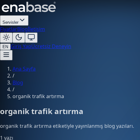
Servisler
Fiyatlar
Blog
İletişim
Giriş Yap
Ücretsiz Deneyin
EN
Ana Sayfa
/
Blog
/
organik trafik artırma
organik trafik artırma
organik trafik artırma etiketiyle yayınlanmış blog yazıları.
1 yazı