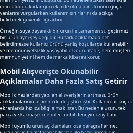
memnuniyetsizlik oluşturur. Bu nedenle açıklamalar ikna
edici olduğu kadar gerçekçi de olmalıdır. Ürünün güçlü
yanlarını vurgularken kullanım sınırlarını da açıkça
belirtmek güvenilirliği artırır.
Örneğin suya dayanıklı bir ürün ile tamamen su geçirmez
bir ürün aynı şey değildir. Bu fark açıklamada net
belirtilmezse kullanıcı ürünü yanlış koşullarda kullanabilir
ve memnuniyetsizlik yaşayabilir. Doğru ifade, hem müşteri
memnuniyetini hem de marka itibarını korur.
Mobil Alışverişte Okunabilir
Açıklamalar Daha Fazla Satış Getirir
Mobil cihazlardan yapılan alışverişlerin artması, ürün
açıklamalarının biçimini de değiştirmiştir. Kullanıcılar küçük
ekranlarda hızlıca bilgi almak ister. Bu nedenle uzun, tek
parça ve karmaşık metinler mobil deneyimi zayıflatır.
Mobil uyumlu ürün açıklamaları kısa paragraflar, net
vurgular ve kolay taranabilir yapı ile hazırlanmalıdır.