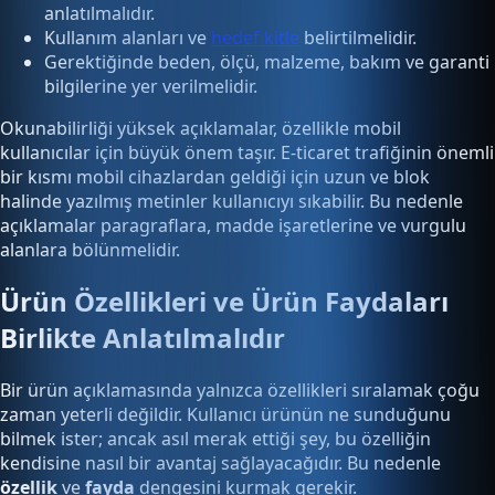
anlatılmalıdır.
Kullanım alanları ve
hedef kitle
belirtilmelidir.
Gerektiğinde beden, ölçü, malzeme, bakım ve garanti
bilgilerine yer verilmelidir.
Okunabilirliği yüksek açıklamalar, özellikle mobil
kullanıcılar için büyük önem taşır. E-ticaret trafiğinin önemli
bir kısmı mobil cihazlardan geldiği için uzun ve blok
halinde yazılmış metinler kullanıcıyı sıkabilir. Bu nedenle
açıklamalar paragraflara, madde işaretlerine ve vurgulu
alanlara bölünmelidir.
Ürün Özellikleri ve Ürün Faydaları
Birlikte Anlatılmalıdır
Bir ürün açıklamasında yalnızca özellikleri sıralamak çoğu
zaman yeterli değildir. Kullanıcı ürünün ne sunduğunu
bilmek ister; ancak asıl merak ettiği şey, bu özelliğin
kendisine nasıl bir avantaj sağlayacağıdır. Bu nedenle
özellik
ve
fayda
dengesini kurmak gerekir.