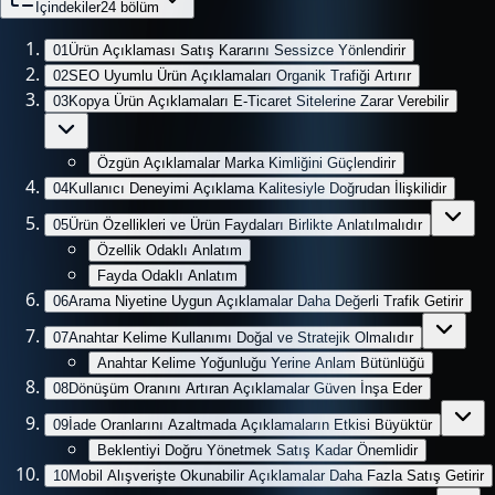
İçindekiler
24
bölüm
01
Ürün Açıklaması Satış Kararını Sessizce Yönlendirir
02
SEO Uyumlu Ürün Açıklamaları Organik Trafiği Artırır
03
Kopya Ürün Açıklamaları E-Ticaret Sitelerine Zarar Verebilir
Özgün Açıklamalar Marka Kimliğini Güçlendirir
04
Kullanıcı Deneyimi Açıklama Kalitesiyle Doğrudan İlişkilidir
05
Ürün Özellikleri ve Ürün Faydaları Birlikte Anlatılmalıdır
Özellik Odaklı Anlatım
Fayda Odaklı Anlatım
06
Arama Niyetine Uygun Açıklamalar Daha Değerli Trafik Getirir
07
Anahtar Kelime Kullanımı Doğal ve Stratejik Olmalıdır
Anahtar Kelime Yoğunluğu Yerine Anlam Bütünlüğü
08
Dönüşüm Oranını Artıran Açıklamalar Güven İnşa Eder
09
İade Oranlarını Azaltmada Açıklamaların Etkisi Büyüktür
Beklentiyi Doğru Yönetmek Satış Kadar Önemlidir
10
Mobil Alışverişte Okunabilir Açıklamalar Daha Fazla Satış Getirir