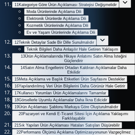
11
Kategoriye Göre Ürün Açıklaması Stratejisi Değişmelidir
Moda Ürünlerinde Açıklama Dili
Elektronik Ürünlerde Açıklama Dili
Kozmetik Ürünlerinde Açıklama Dili
Ev ve Yaşam Ürünlerinde Açıklama Dili
12
Teknik Detaylar Sade Bir Dille Sunulmalıdır
Teknik Bilgileri Daha Anlaşılır Hale Getiren Yaklaşım
13
Ürün Açıklamalarında Hikaye Anlatımı Satın Alma İsteğini
Güçlendirir
14
Satın Alma Engellerini Ortadan Kaldıran Açıklamalar Daha
Etkilidir
15
Meta Açıklama ve Başlık Etiketleri Ürün Sayfasını Destekler
16
Yapılandırılmış Veri Ürün Bilgilerini Daha Görünür Hale Getirir
17
Kullanıcı Yorumları Ürün Açıklamalarını Tamamlar
18
Görsellerle Uyumlu Açıklamalar Daha İkna Edicidir
19
Ürün Açıklaması Şablonu Markaya Göre Oluşturulmalıdır
20
Pazaryeri ve Kendi E-Ticaret Sitesi İçin Açıklama Yaklaşımı
Farklılaşabilir
21
Sık Yapılan Ürün Açıklaması Hataları Satışları Düşürebilir
22
Performans Ölçümü Açıklama Optimizasyonunun Vazgeçilmez