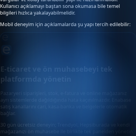
Kullanıcı açıklamayı baştan sona okumasa bile temel
bilgileri hızlıca yakalayabilmelidir.
Mobil deneyim için açıklamalarda şu yapı tercih edilebilir:
E-ticaret ve ön muhasebeyi tek
platformda yönetin
Pazaryeri siparişleri, stok, e-fatura ve online mağazanız
ayrı sistemlerde dağıldığında hata kaçınılmazdır. Enabase
satış kanallarını cari, kasa-banka ve belgelerle otomatik
bağlar.
30 gün ücretsiz deneyin; Trendyol, Hepsiburada ve kendi
mağazanızı ön muhasebe ile birlikte tek panelden yönetin.