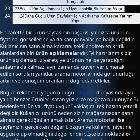
Parçasıdır
23
Etkili Ürün Açıklaması İçin Uygulanabilir Bir Yazım Akışı
24
Daha Güçlü Ürün Sayfaları İçin Açıklama Kalitesine Yatırım
Yapın
E-ticarette bir ürün sayfasının başarısı yalnızca ürünün
fiyatına, görsellerine ya da kampanyalarına bağlı değildir.
Kullanıcının satın alma kararını şekillendiren en kritik
alanlardan biri
ürün açıklamaları
dır. İyi hazırlanmış bir
ürün açıklaması, ziyaretçiye ürünün ne işe yaradığını
anlatmakla kalmaz; aynı zamanda güven verir, merak
edilen soruları yanıtlar, arama motorlarında görünürlüğü
artırır ve dönüşüm oranlarını doğrudan etkiler.
Bugün rekabetin yoğun olduğu
e-ticaret
dünyasında aynı
ya da benzer ürünleri satan yüzlerce mağaza bulunuyor. Bu
nedenle “ürün var, fiyat uygun” yaklaşımı tek başına yeterli
değildir. Kullanıcı, ürünü neden sizin mağazanızdan satın
alması gerektiğini anlamak ister. Arama motorları ise
sayfanızın gerçekten değerli, özgün ve kullanıcı niyetine
uygun olup olmadığını değerlendirir. İşte bu noktada
e-