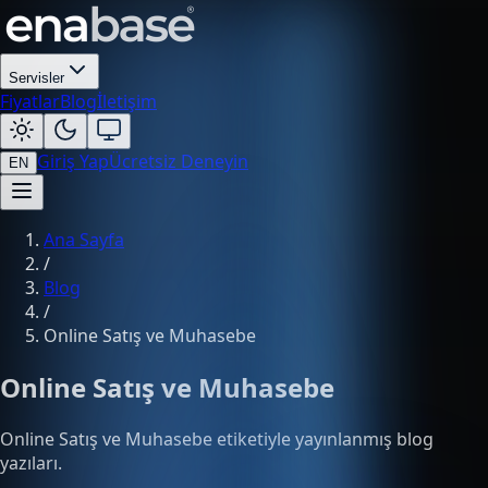
Servisler
Fiyatlar
Blog
İletişim
Giriş Yap
Ücretsiz Deneyin
EN
Ana Sayfa
/
Blog
/
Online Satış ve Muhasebe
Online Satış ve Muhasebe
Online Satış ve Muhasebe etiketiyle yayınlanmış blog
yazıları.