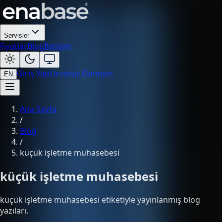
Servisler
Fiyatlar
Blog
İletişim
Giriş Yap
Ücretsiz Deneyin
EN
Ana Sayfa
/
Blog
/
küçük işletme muhasebesi
küçük işletme muhasebesi
küçük işletme muhasebesi etiketiyle yayınlanmış blog
yazıları.