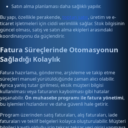
Satın alma planlaması daha sağlıklı yapılır.
Bu yapı, özellikle perakende,
toptan satış
, üretim ve e-
ticaret işletmeleri için ciddi verimlilik sağlar. Stok bilgisinin
güncel olması, satış ve satın alma ekipleri arasındaki
koordinasyonu da güçlendirir.
Fatura Süreçlerinde Otomasyonun
Sağladığı Kolaylık
Fatura hazırlama, gönderme, arşivleme ve takip etme
süreçleri manuel yürütüldüğünde zaman alıcı olabilir.
Ayrıca yanlış tutar girilmesi, eksik müşteri bilgisi
kullanılması veya faturanın kaybolması gibi hatalar
yaşanabilir.
Ön muhasebe programı ile fatura yönetimi
,
bu işlemleri hızlandırır ve daha güvenli hale getirir.
Program üzerinden satış faturaları, alış faturaları, iade
faturaları ve teklif belgeleri kolayca oluşturulabilir. Müşteri
bilgileri kayıtlı olduğu için tekrar tekrar veri girişi yapmaya