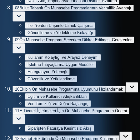
Nakit Akış Raporlarıyla Finansal Riskleri Azaltma
08
Bulut Tabanlı Ön Muhasebe Programlarının Verimlilik Avantajı
Her Yerden Erişimle Esnek Çalışma
Güncelleme ve Yedekleme Kolaylığı
09
Ön Muhasebe Programı Seçerken Dikkat Edilmesi Gerekenler
Kullanım Kolaylığı ve Arayüz Deneyimi
İşletme İhtiyaçlarına Uygun Modüller
Entegrasyon Yeteneği
Güvenlik ve Yetkilendirme
10
Ekibin Ön Muhasebe Programına Uyumunu Hızlandırmak
Eğitim ve Kullanıcı Alışkanlıkları
Veri Temizliği ve Doğru Başlangıç
11
E-Ticaret İşletmeleri İçin Ön Muhasebe Programının Önemi
Siparişten Faturaya Kesintisiz Akış
12
Hizmet Sektöründe Ön Muhasebe Programı Kullanımı