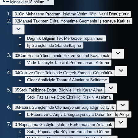
İçindekiler
18
bölüm
01
Ön Muhasebe Programı İşletme Verimliliğini Nasıl Dönüştürür
02
Manuel Takipten Dijital Yönetime Geçmenin İşletmeye Katkısı
Dağınık Bilginin Tek Merkezde Toplanması
İş Süreçlerinde Standartlaşma
03
Cari Hesap Yönetiminde Hız ve Kontrol Kazanmak
Vade Takibiyle Tahsilat Performansını Artırma
04
Gelir ve Gider Takibinde Gerçek Zamanlı Görünürlük
Gider Analiziyle Tasarruf Alanlarını Belirleme
05
Stok Takibinde Doğru Bilgiyle Hızlı Karar Alma
Stok Fazlası ve Stok Eksikliği Riskini Azaltma
06
Fatura Süreçlerinde Otomasyonun Sağladığı Kolaylık
E-Fatura ve E-Arşiv Entegrasyonuyla Daha Hızlı İş Akışı
07
Raporlama Gücüyle İşletme Performansını Anlamak
Satış Raporlarıyla Büyüme Fırsatlarını Görme