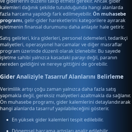
ve giderlerini düzenli takip etmesi gerekir. Ancak gider
kalemleri dağınık şekilde tutulduğunda hangi alanlarda
fazla harcama yapıldığı fark edilmeyebilir.
Ön muhasebe
programı
, gelir-gider hareketlerini kategorilere ayırarak
işletmenin finansal durumunu daha anlaşılır hale getirir.
Satış gelirleri, kira giderleri, personel ödemeleri, tedarikçi
maliyetleri, operasyonel harcamalar ve diğer masraflar
program üzerinde düzenli olarak izlenebilir. Bu sayede
işletme sahibi yalnızca kasadaki parayı değil, paranın
nereden geldiğini ve nereye gittiğini de görebilir.
Gider Analiziyle Tasarruf Alanlarını Belirleme
Verimlilik artışı çoğu zaman yalnızca daha fazla satış
yapmakla değil, gereksiz maliyetleri azaltmakla da sağlanır.
Ön muhasebe programı, gider kalemlerini detaylandırarak
hangi alanlarda tasarruf yapılabileceğini gösterir.
En yüksek gider kalemleri tespit edilebilir.
Dönemsel harcama artışları analiz edilebilir.