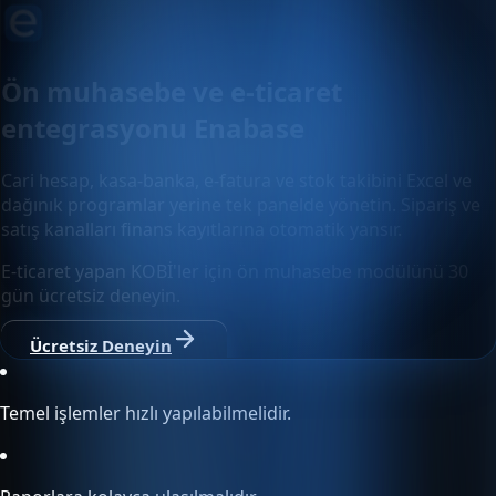
Ön muhasebe ve e-ticaret
entegrasyonu Enabase
Cari hesap, kasa-banka, e-fatura ve stok takibini Excel ve
dağınık programlar yerine tek panelde yönetin. Sipariş ve
satış kanalları finans kayıtlarına otomatik yansır.
E-ticaret yapan KOBİ'ler için ön muhasebe modülünü 30
gün ücretsiz deneyin.
Ücretsiz Deneyin
Temel işlemler hızlı yapılabilmelidir.