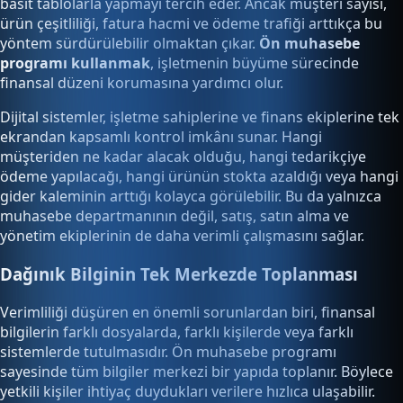
basit tablolarla yapmayı tercih eder. Ancak müşteri sayısı,
ürün çeşitliliği, fatura hacmi ve ödeme trafiği arttıkça bu
yöntem sürdürülebilir olmaktan çıkar.
Ön muhasebe
programı kullanmak
, işletmenin büyüme sürecinde
finansal düzeni korumasına yardımcı olur.
Dijital sistemler, işletme sahiplerine ve finans ekiplerine tek
ekrandan kapsamlı kontrol imkânı sunar. Hangi
müşteriden ne kadar alacak olduğu, hangi tedarikçiye
ödeme yapılacağı, hangi ürünün stokta azaldığı veya hangi
gider kaleminin arttığı kolayca görülebilir. Bu da yalnızca
muhasebe departmanının değil, satış, satın alma ve
yönetim ekiplerinin de daha verimli çalışmasını sağlar.
Dağınık Bilginin Tek Merkezde Toplanması
Verimliliği düşüren en önemli sorunlardan biri, finansal
bilgilerin farklı dosyalarda, farklı kişilerde veya farklı
sistemlerde tutulmasıdır. Ön muhasebe programı
sayesinde tüm bilgiler merkezi bir yapıda toplanır. Böylece
yetkili kişiler ihtiyaç duydukları verilere hızlıca ulaşabilir.