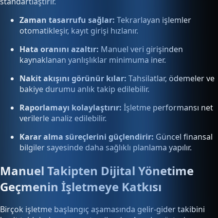
standartlaştırır.
Zaman tasarrufu sağlar:
Tekrarlayan işlemler
otomatikleşir, kayıt girişi hızlanır.
Hata oranını azaltır:
Manuel veri girişinden
kaynaklanan yanlışlıklar minimuma iner.
Nakit akışını görünür kılar:
Tahsilatlar, ödemeler ve
bakiye durumu anlık takip edilebilir.
Raporlamayı kolaylaştırır:
İşletme performansı net
verilerle analiz edilebilir.
Karar alma süreçlerini güçlendirir:
Güncel finansal
bilgiler sayesinde daha sağlıklı planlama yapılır.
Manuel Takipten Dijital Yönetime
Geçmenin İşletmeye Katkısı
Birçok işletme başlangıç aşamasında gelir-gider takibini