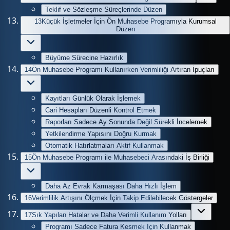
Teklif ve Sözleşme Süreçlerinde Düzen
13
Küçük İşletmeler İçin Ön Muhasebe Programıyla Kurumsal
Düzen
Büyüme Sürecine Hazırlık
14
Ön Muhasebe Programı Kullanırken Verimliliği Artıran İpuçları
Kayıtları Günlük Olarak İşlemek
Cari Hesapları Düzenli Kontrol Etmek
Raporları Sadece Ay Sonunda Değil Sürekli İncelemek
Yetkilendirme Yapısını Doğru Kurmak
Otomatik Hatırlatmaları Aktif Kullanmak
15
Ön Muhasebe Programı ile Muhasebeci Arasındaki İş Birliği
Daha Az Evrak Karmaşası Daha Hızlı İşlem
16
Verimlilik Artışını Ölçmek İçin Takip Edilebilecek Göstergeler
17
Sık Yapılan Hatalar ve Daha Verimli Kullanım Yolları
Programı Sadece Fatura Kesmek İçin Kullanmak