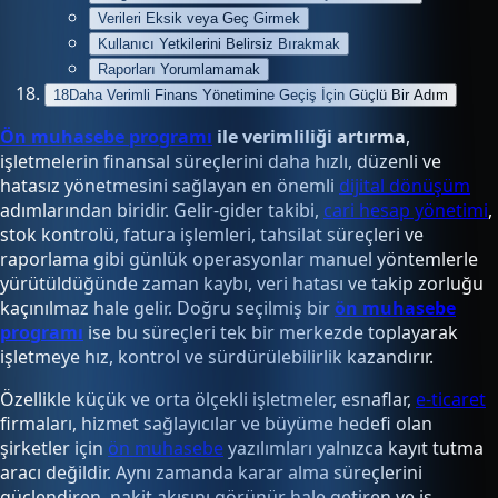
Verileri Eksik veya Geç Girmek
Kullanıcı Yetkilerini Belirsiz Bırakmak
Raporları Yorumlamamak
18
Daha Verimli Finans Yönetimine Geçiş İçin Güçlü Bir Adım
Ön muhasebe programı
ile verimliliği artırma
,
işletmelerin finansal süreçlerini daha hızlı, düzenli ve
hatasız yönetmesini sağlayan en önemli
dijital dönüşüm
adımlarından biridir. Gelir-gider takibi,
cari hesap yönetimi
,
stok kontrolü, fatura işlemleri, tahsilat süreçleri ve
raporlama gibi günlük operasyonlar manuel yöntemlerle
yürütüldüğünde zaman kaybı, veri hatası ve takip zorluğu
kaçınılmaz hale gelir. Doğru seçilmiş bir
ön muhasebe
programı
ise bu süreçleri tek bir merkezde toplayarak
işletmeye hız, kontrol ve sürdürülebilirlik kazandırır.
Özellikle küçük ve orta ölçekli işletmeler, esnaflar,
e-ticaret
firmaları, hizmet sağlayıcılar ve büyüme hedefi olan
şirketler için
ön muhasebe
yazılımları yalnızca kayıt tutma
aracı değildir. Aynı zamanda karar alma süreçlerini
güçlendiren, nakit akışını görünür hale getiren ve iş