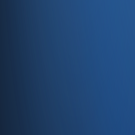
Entegrasyonlar
Servisler
E-Ticaret
Hızlı Satış
Bayi & Toptan
Ön Muhasebe
Web Site
Kaynaklar
Blog
Site haritası
İletişim
SSS
Hakkımızda
İletişim
İletişim