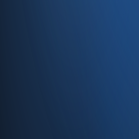
Caferağa, Şifa Sk No: 19
34710 Kadıköy/İstanbul
0850 840 45 20
info@enabase.com