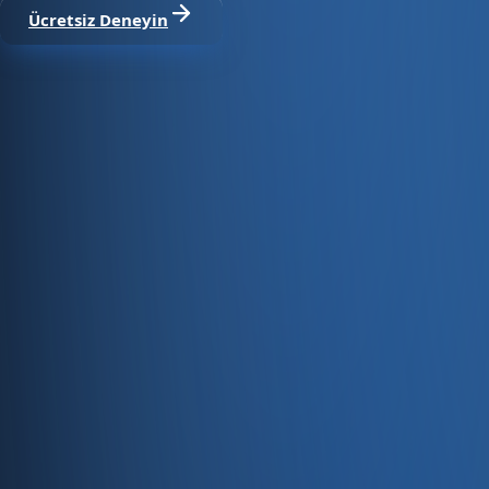
Ücretsiz Deneyin
Satıştan tahsilata, tek platform.
Pazaryeri, web mağaza, kasa ve bayi kanallarınızı stok, cari
Hesap oluştur
Ürün
Servisler
Kaynaklar
Ürün
Özellikler
Fiyatlandırma