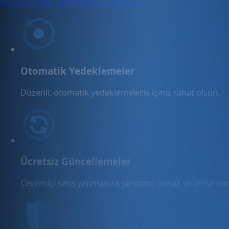
dönüşümünü benimsemek önemlidir.
Otomatik Yedeklemeler
Düzenli, otomatik yedeklemelerle içiniz rahat olsun.
Ücretsiz Güncellemeler
Çevrimiçi satış yapmanıza yardımcı olmak ve dijital varl