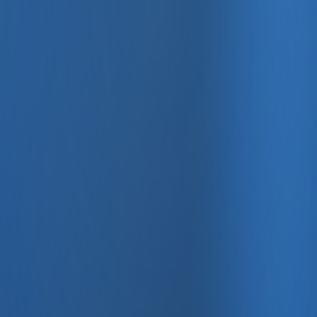
, e-fatura ve Enabase Online ile aynı panelde yönetin.