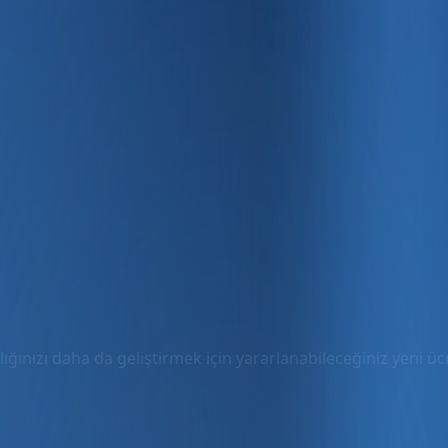
ığınızı daha da geliştirmek için yararlanabileceğiniz yeni ücre