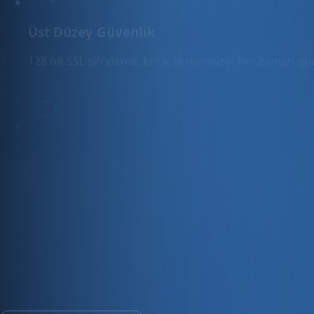
Üst Düzey Güvenlik
128 bit SSL şifreleme, kritik verilerinizin her zaman g
Hızlı Sunucular
Hızlı ve PCI uyumlu e-ticaret barındırma sunuyoruz.
E-ticaret ve ön muhasebe tek platfo
30 gün ücretsiz deneyin · Kredi kartı gerekmez · Tüm modül