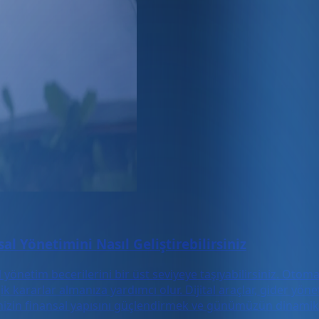
l Yönetimini Nasıl Geliştirebilirsiniz
netim becerilerini bir üst seviyeye taşıyabilirsiniz. Otomas
jik kararlar almanıza yardımcı olur. Dijital araçlar, gider y
etmenizin finansal yapısını güçlendirmek ve günümüzün dinam