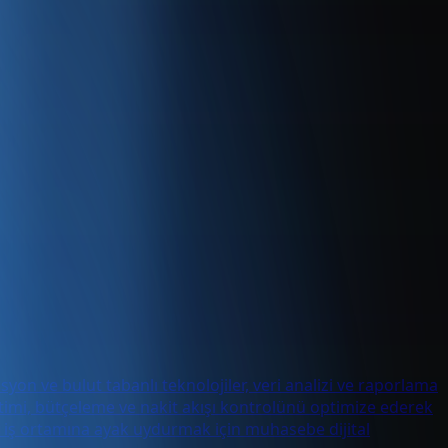
yon ve bulut tabanlı teknolojiler, veri analizi ve raporlama
önetimi, bütçeleme ve nakit akışı kontrolünü optimize ederek
ik iş ortamına ayak uydurmak için muhasebe dijital