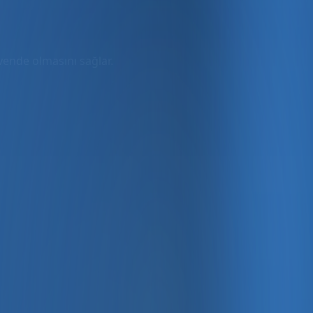
üvende olmasını sağlar.
rmda
ler dahil