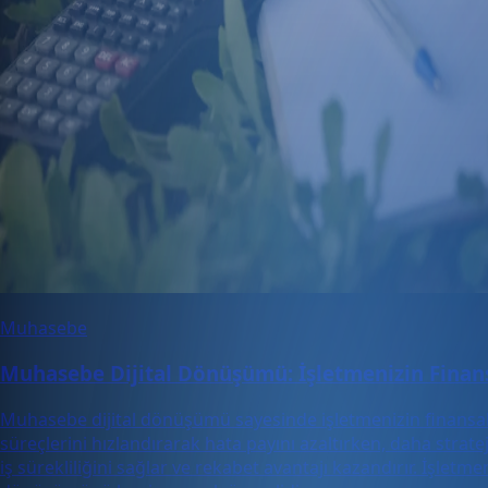
Muhasebe
Muhasebe Dijital Dönüşümü: İşletmenizin Finansa
Muhasebe dijital dönüşümü sayesinde işletmenizin finansal yö
süreçlerini hızlandırarak hata payını azaltırken, daha strate
iş sürekliliğini sağlar ve rekabet avantajı kazandırır. İşl