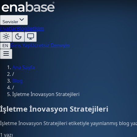
Servisler
Fiyatlar
Blog
İletişim
Giriş Yap
Ücretsiz Deneyin
EN
Ana Sayfa
/
Blog
/
İşletme İnovasyon Stratejileri
İşletme İnovasyon Stratejileri
İşletme İnovasyon Stratejileri etiketiyle yayınlanmış blog yaz
1 yazı