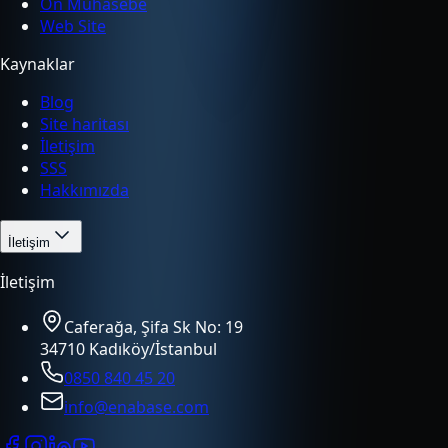
Ön Muhasebe
Web Site
Kaynaklar
Blog
Site haritası
İletişim
SSS
Hakkımızda
İletişim
İletişim
Caferağa, Şifa Sk No: 19
34710 Kadıköy/İstanbul
0850 840 45 20
info@enabase.com