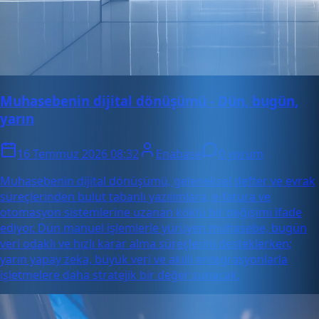
Muhasebenin dijital dönüşümü - Dün, bugün,
yarın
16 Temmuz 2026 08:32
Enabase
0 yorum
Muhasebenin dijital dönüşümü, geleneksel defter ve evrak
süreçlerinden bulut tabanlı yazılımlara, e-fatura ve
otomasyon sistemlerine uzanan köklü bir değişimi ifade
ediyor. Dün manuel işlemlerle yürüyen muhasebe, bugün
veri odaklı ve hızlı karar alma süreçlerini desteklerken;
yarın yapay zeka, büyük veri ve akıllı entegrasyonlarla
işletmelere daha stratejik bir değer sunacak.