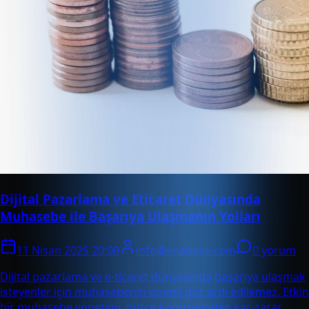
Dijital Pazarlama ve Eticaret Dünyasında
Muhasebe ile Başarıya Ulaşmanın Yolları
11 Nisan 2025 20:00
info@enabase.com
0 yorum
Dijital pazarlama ve e-ticaret dünyasında başarıya ulaşmak
isteyenler için muhasebenin önemi göz ardı edilemez. Etkin
bir muhasebe yönetimi, bütçe kontrolünden kar-zarar