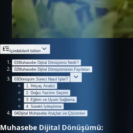
İçindekiler
4
bölüm
01
Muhasebe Dijital Dönüşümü Nedir?
02
Muhasebe Dijital Dönüşümünün Faydaları
03
Dönüşüm Süreci Nasıl İşler?
1. İhtiyaç Analizi
2. Doğru Yazılım Seçimi
3. Eğitim ve Uyum Sağlama
4. Sürekli İyileştirme
04
Dijital Muhasebe Araçları ve Çözümleri
Muhasebe Dijital Dönüşümü: