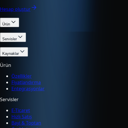
Hesap oluştur
Ürün
Servisler
Kaynaklar
Ürün
Özellikler
Fiyatlandırma
Entegrasyonlar
Servisler
E-Ticaret
Hızlı Satış
Bayi & Toptan