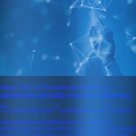
Yapay Zeka ile Muhasebede Devrim: İş
Süreçlerinde Verimlilik Artışı Nasıl Sağlanıyor?
11 Nisan 2025 19:04
info@enabase.com
0 yorum
Yapay Zeka ile Muhasebede Devrim, şirketlerin iş
süreçlerinde önemli bir verimlilik artışı sağlıyor. Otomasyon
ve veri analizi yetenekleri sayesinde, tekrarlayan görevler