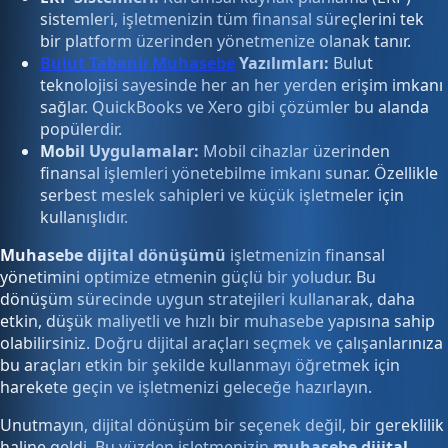
sistemleri, işletmenizin tüm finansal süreçlerini tek
bir platform üzerinden yönetmenize olanak tanır.
Bulut Tabanlı Muhasebe
Yazılımları:
Bulut
teknolojisi sayesinde her an her yerden erişim imkanı
sağlar. QuickBooks ve Xero gibi çözümler bu alanda
popülerdir.
Mobil Uygulamalar:
Mobil cihazlar üzerinden
finansal işlemleri yönetebilme imkanı sunar. Özellikle
serbest meslek sahipleri ve küçük işletmeler için
kullanışlıdır.
Muhasebe dijital dönüşümü
işletmenizin finansal
yönetimini optimize etmenin güçlü bir yoludur. Bu
dönüşüm sürecinde uygun stratejileri kullanarak, daha
etkin, düşük maliyetli ve hızlı bir muhasebe yapısına sahip
olabilirsiniz. Doğru dijital araçları seçmek ve çalışanlarınıza
bu araçları etkin bir şekilde kullanmayı öğretmek için
harekete geçin ve işletmenizi geleceğe hazırlayın.
Unutmayın, dijital dönüşüm bir seçenek değil, bir gereklilik
haline geldi. Bu yüzden işletmenizin
muhasebe dijital