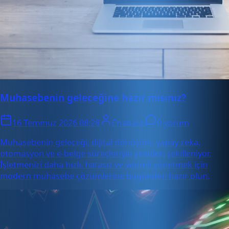
Muhasebenin geleceğine hazır mısınız?
16 Temmuz 2026 08:28
Enabase
0 yorum
Muhasebenin geleceği; dijital dönüşüm, yapay zeka,
otomasyon ve e-belge süreçleriyle yeniden şekilleniyor.
İşletmenizi daha hızlı, hatasız ve verimli yönetmek için
modern muhasebe çözümlerine bugünden hazır olun.