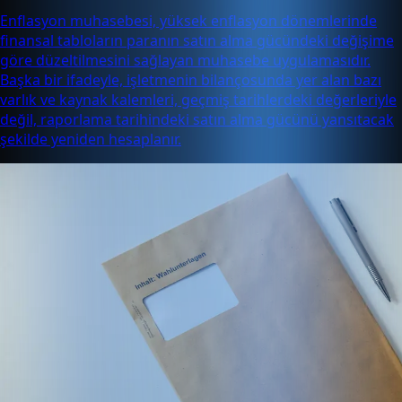
Enflasyon muhasebesi, yüksek enflasyon dönemlerinde
finansal tabloların paranın satın alma gücündeki değişime
göre düzeltilmesini sağlayan muhasebe uygulamasıdır.
Başka bir ifadeyle, işletmenin bilançosunda yer alan bazı
varlık ve kaynak kalemleri, geçmiş tarihlerdeki değerleriyle
değil, raporlama tarihindeki satın alma gücünü yansıtacak
şekilde yeniden hesaplanır.