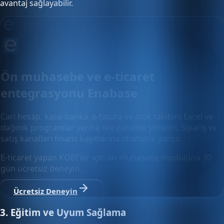
avantaj sağlayabilir.
Ön muhasebe ve e-ticaret
entegrasyonu Enabase
Cari hesap, kasa-banka, e-fatura ve stok takibini Excel ve
dağınık programlar yerine tek panelde yönetin. Sipariş ve
satış kanalları finans kayıtlarına otomatik yansır.
E-ticaret yapan KOBİ'ler için ön muhasebe modülünü 30
gün ücretsiz deneyin.
Ücretsiz Deneyin
3. Eğitim ve Uyum Sağlama