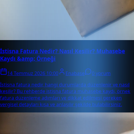
İstisna Fatura Nedir? Nasıl Kesilir? Muhasebe
Kaydı &amp; Örneği
14 Temmuz 2026 10:00
Enabase
0 yorum
İstisna fatura nedir, hangi durumlarda düzenlenir ve nasıl
kesilir? Bu rehberde istisna fatura muhasebe kaydı, örnek
fatura düzenleme adımları ve dikkat edilmesi gereken
vergisel detayları kısa ve anlaşılır şekilde bulabilirsiniz.