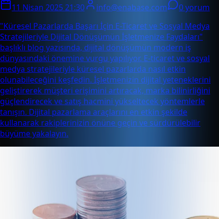
11 Nisan 2025 21:30
info@enabase.com
0 yorum
"Küresel Pazarlarda Başarı İçin E-Ticaret ve Sosyal Medya
Stratejileriyle Dijital Dönüşümün İşletmenize Faydaları"
başlıklı blog yazısında, dijital dönüşümün modern iş
dünyasındaki önemine vurgu yapılıyor. E-ticaret ve sosyal
medya stratejileriyle küresel pazarlarda nasıl etkin
olunabileceğini keşfedin. İşletmenizin dijital yeteneklerini
geliştirerek müşteri erişimini artıracak, marka bilinirliğini
güçlendirecek ve satış hacmini yükseltecek yöntemlerle
tanışın. Dijital pazarlama araçlarını en etkin şekilde
kullanarak rakiplerinizin önüne geçin ve sürdürülebilir
büyüme yakalayın.