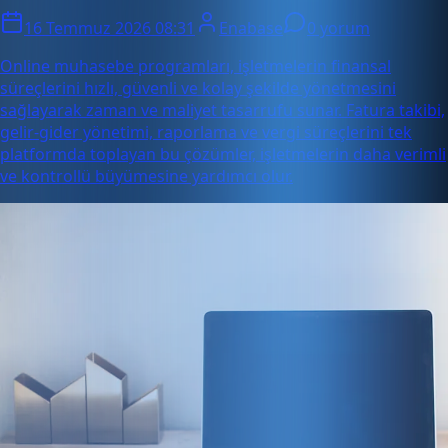
16 Temmuz 2026 08:31
Enabase
0 yorum
Online muhasebe programları, işletmelerin finansal
süreçlerini hızlı, güvenli ve kolay şekilde yönetmesini
sağlayarak zaman ve maliyet tasarrufu sunar. Fatura takibi,
gelir-gider yönetimi, raporlama ve vergi süreçlerini tek
platformda toplayan bu çözümler, işletmelerin daha verimli
ve kontrollü büyümesine yardımcı olur.