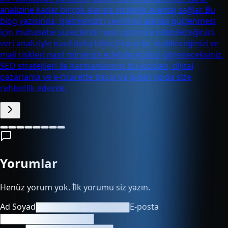
analizine kadar birçok alanda stratejik avantaj sağlar. Bu
blog yazısında, işletmenizin çevrimiçi alanda güçlenmesi
için muhasebe süreçlerini nasıl optimize edebileceğinizi,
veri analiziyle nasıl daha bilinçli kararlar alabileceğinizi ve
mali riskleri nasıl minimize edebileceğinizi öğreneceksiniz.
SEO stratejileri ile harmanlanmış bu ipuçları, dijital
pazarlama ve e-ticarette başarıya giden yolda size
rehberlik edecek.
Yorumlar
Henüz yorum yok. İlk yorumu siz yazın.
Ad Soyad
E-posta