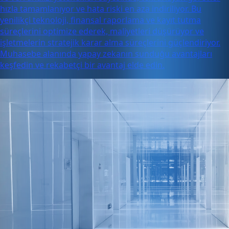
hızla tamamlanıyor ve hata riski en aza indiriliyor. Bu
yenilikçi teknoloji, finansal raporlama ve kayıt tutma
süreçlerini optimize ederek, maliyetleri düşürüyor ve
işletmelerin stratejik karar alma süreçlerini güçlendiriyor.
Muhasebe alanında yapay zekanın sunduğu avantajları
keşfedin ve rekabetçi bir avantaj elde edin.