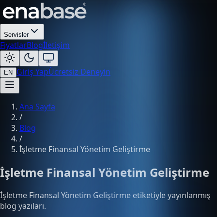
Servisler
Fiyatlar
Blog
İletişim
Giriş Yap
Ücretsiz Deneyin
EN
Ana Sayfa
/
Blog
/
İşletme Finansal Yönetim Geliştirme
İşletme Finansal Yönetim Geliştirme
İşletme Finansal Yönetim Geliştirme etiketiyle yayınlanmış
blog yazıları.