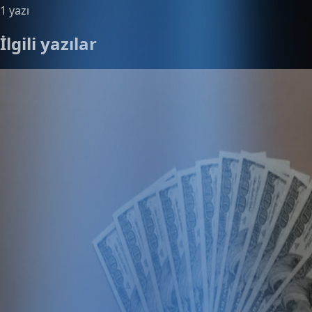
1 yazı
İlgili yazılar