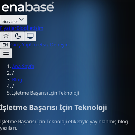
Servisler
Fiyatlar
Blog
İletişim
Giriş Yap
Ücretsiz Deneyin
EN
Ana Sayfa
/
Blog
/
İşletme Başarısı İçin Teknoloji
İşletme Başarısı İçin Teknoloji
İşletme Başarısı İçin Teknoloji etiketiyle yayınlanmış blog
yazıları.