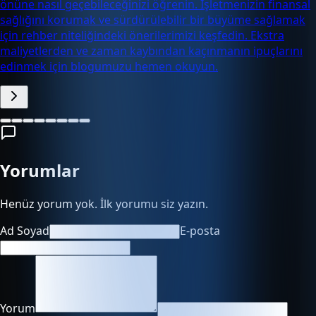
önüne nasıl geçebileceğinizi öğrenin. İşletmenizin finansal
sağlığını korumak ve sürdürülebilir bir büyüme sağlamak
için rehber niteliğindeki önerilerimizi keşfedin. Ekstra
maliyetlerden ve zaman kaybından kaçınmanın ipuçlarını
edinmek için blogumuzu hemen okuyun.
Yorumlar
Henüz yorum yok. İlk yorumu siz yazın.
Ad Soyad
E-posta
Yorum