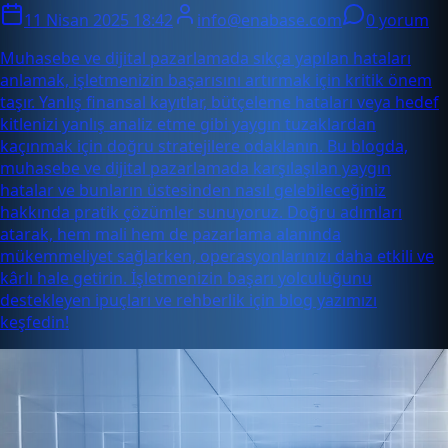
11 Nisan 2025 18:42
info@enabase.com
0 yorum
Muhasebe ve dijital pazarlamada sıkça yapılan hataları
anlamak, işletmenizin başarısını artırmak için kritik önem
taşır. Yanlış finansal kayıtlar, bütçeleme hataları veya hedef
kitlenizi yanlış analiz etme gibi yaygın tuzaklardan
kaçınmak için doğru stratejilere odaklanın. Bu blogda,
muhasebe ve dijital pazarlamada karşılaşılan yaygın
hatalar ve bunların üstesinden nasıl gelebileceğiniz
hakkında pratik çözümler sunuyoruz. Doğru adımları
atarak, hem mali hem de pazarlama alanında
mükemmeliyet sağlarken, operasyonlarınızı daha etkili ve
kârlı hale getirin. İşletmenizin başarı yolculuğunu
destekleyen ipuçları ve rehberlik için blog yazımızı
keşfedin!