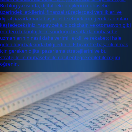
Bu blog yazısında, dijital teknolojilerin muhasebe
üzerindeki etkilerini, finansal süreçlerdeki yenilikleri ve
dijital pazarlamada başarı elde etmek için gerekli adımları
keşfedeceksiniz. Yapay zeka, blockchain ve otomasyon gibi
modern teknolojilerin sunduğu fırsatlarla muhasebe
uzmanlarının nasıl daha verimli, etkili ve rekabetçi hale
gelebildiği hakkında bilgi edinin. E-ticarette başarılı olmak
için gereken dijital pazarlama stratejilerini ve bu
stratejilerin muhasebe ile nasıl entegre edilebileceğini
öğrenin.