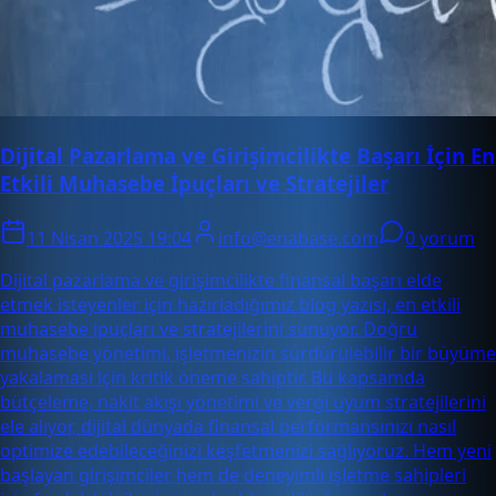
Dijital Pazarlama ve Girişimcilikte Başarı İçin En
Etkili Muhasebe İpuçları ve Stratejiler
11 Nisan 2025 19:04
info@enabase.com
0 yorum
Dijital pazarlama ve girişimcilikte finansal başarı elde
etmek isteyenler için hazırladığımız blog yazısı, en etkili
muhasebe ipuçları ve stratejilerini sunuyor. Doğru
muhasebe yönetimi, işletmenizin sürdürülebilir bir büyüme
yakalaması için kritik öneme sahiptir. Bu kapsamda
bütçeleme, nakit akışı yönetimi ve vergi uyum stratejilerini
ele alıyor, dijital dünyada finansal performansınızı nasıl
optimize edebileceğinizi keşfetmenizi sağlıyoruz. Hem yeni
başlayan girişimciler hem de deneyimli işletme sahipleri