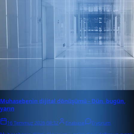
Muhasebenin dijital dönüşümü - Dün, bugün,
yarın
16 Temmuz 2026 08:32
Enabase
0 yorum