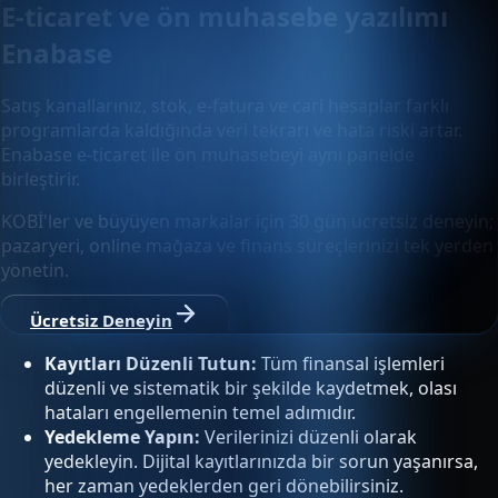
E-ticaret ve ön muhasebe yazılımı
Enabase
Satış kanallarınız, stok, e-fatura ve cari hesaplar farklı
programlarda kaldığında veri tekrarı ve hata riski artar.
Enabase e-ticaret ile ön muhasebeyi aynı panelde
birleştirir.
KOBİ'ler ve büyüyen markalar için 30 gün ücretsiz deneyin;
pazaryeri, online mağaza ve finans süreçlerinizi tek yerden
yönetin.
Ücretsiz Deneyin
Kayıtları Düzenli Tutun:
Tüm finansal işlemleri
düzenli ve sistematik bir şekilde kaydetmek, olası
hataları engellemenin temel adımıdır.
Yedekleme Yapın:
Verilerinizi düzenli olarak
yedekleyin. Dijital kayıtlarınızda bir sorun yaşanırsa,
her zaman yedeklerden geri dönebilirsiniz.