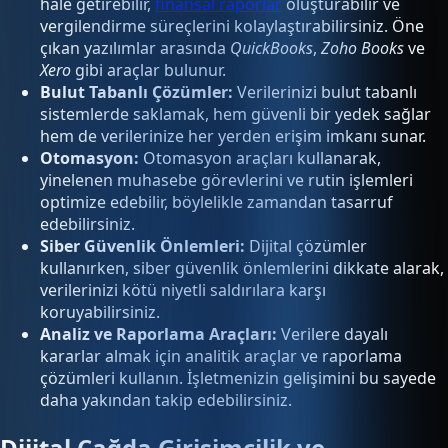
hale getirebilir,
finansal raporlar
oluşturabilir ve
vergilendirme süreçlerini kolaylaştırabilirsiniz. Öne
çıkan yazılımlar arasında
QuickBooks
,
Zoho Books
ve
Xero
gibi araçlar bulunur.
Bulut Tabanlı Çözümler:
Verilerinizi bulut tabanlı
sistemlerde saklamak, hem güvenli bir yedek sağlar
hem de verilerinize her yerden erişim imkanı sunar.
Otomasyon:
Otomasyon araçları kullanarak,
yinelenen muhasebe görevlerini ve rutin işlemleri
optimize edebilir, böylelikle zamandan tasarruf
edebilirsiniz.
Siber Güvenlik Önlemleri:
Dijital çözümler
kullanırken, siber güvenlik önlemlerini dikkate alarak,
verilerinizi kötü niyetli saldırılara karşı
koruyabilirsiniz.
Analiz ve Raporlama Araçları:
Verilere dayalı
kararlar almak için analitik araçlar ve raporlama
çözümleri kullanın. İşletmenizin gelişimini bu sayede
daha yakından takip edebilirsiniz.
Dijital Çağda Girişimcilik ve