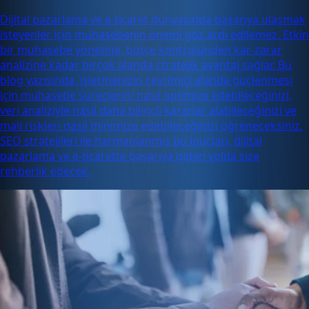
Dijital pazarlama ve e-ticaret dünyasında başarıya ulaşmak
isteyenler için muhasebenin önemi göz ardı edilemez. Etkin
bir muhasebe yönetimi, bütçe kontrolünden kar-zarar
analizine kadar birçok alanda stratejik avantaj sağlar. Bu
blog yazısında, işletmenizin çevrimiçi alanda güçlenmesi
için muhasebe süreçlerini nasıl optimize edebileceğinizi,
veri analiziyle nasıl daha bilinçli kararlar alabileceğinizi ve
mali riskleri nasıl minimize edebileceğinizi öğreneceksiniz.
SEO stratejileri ile harmanlanmış bu ipuçları, dijital
pazarlama ve e-ticarette başarıya giden yolda size
rehberlik edecek.