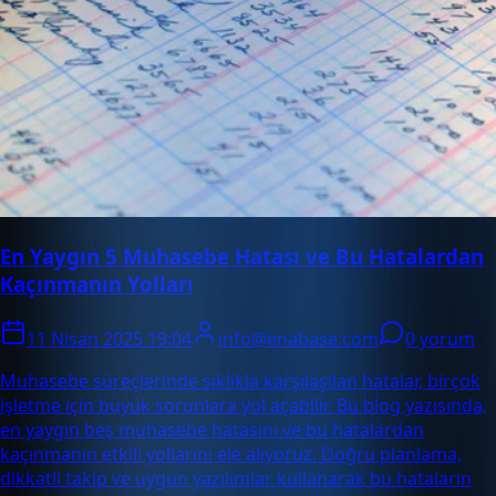
En Yaygın 5 Muhasebe Hatası ve Bu Hatalardan
Kaçınmanın Yolları
11 Nisan 2025 19:04
info@enabase.com
0 yorum
Muhasebe süreçlerinde sıklıkla karşılaşılan hatalar, birçok
işletme için büyük sorunlara yol açabilir. Bu blog yazısında,
en yaygın beş muhasebe hatasını ve bu hatalardan
kaçınmanın etkili yollarını ele alıyoruz. Doğru planlama,
dikkatli takip ve uygun yazılımlar kullanarak bu hataların