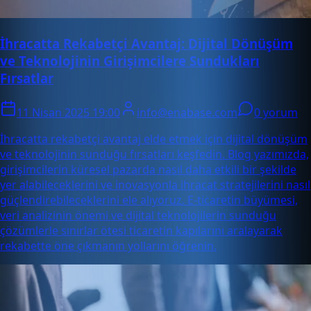
İhracatta Rekabetçi Avantaj: Dijital Dönüşüm
ve Teknolojinin Girişimcilere Sundukları
Fırsatlar
11 Nisan 2025 19:00
info@enabase.com
0 yorum
İhracatta rekabetçi avantaj elde etmek için dijital dönüşüm
ve teknolojinin sunduğu fırsatları keşfedin. Blog yazımızda,
girişimcilerin küresel pazarda nasıl daha etkili bir şekilde
yer alabileceklerini ve inovasyonla ihracat stratejilerini nasıl
güçlendirebileceklerini ele alıyoruz. E-ticaretin büyümesi,
veri analizinin önemi ve dijital teknolojilerin sunduğu
çözümlerle sınırlar ötesi ticaretin kapılarını aralayarak
rekabette öne çıkmanın yollarını öğrenin.