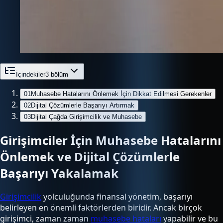
İçindekiler
3
bölüm
01
Muhasebe Hatalarını Önlemek İçin Dikkat Edilmesi Gerekenler
02
Dijital Çözümlerle Başarıyı Artırmak
03
Dijital Çağda Girişimcilik ve Muhasebe
Girişimciler İçin Muhasebe Hatalarını
Önlemek ve Dijital Çözümlerle
Başarıyı Yakalamak
Girişimcilik
yolculuğunda finansal yönetim, başarıyı
belirleyen en önemli faktörlerden biridir. Ancak birçok
girişimci, zaman zaman
muhasebe hataları
yapabilir ve bu