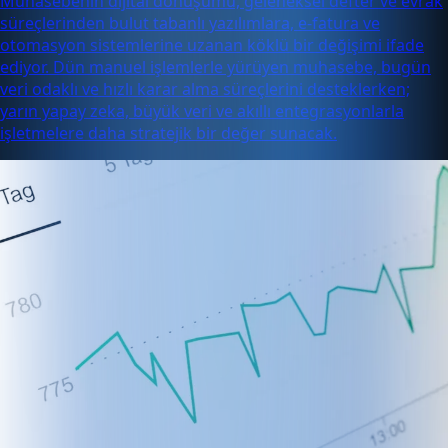
Muhasebenin dijital dönüşümü, geleneksel defter ve evrak
süreçlerinden bulut tabanlı yazılımlara, e-fatura ve
otomasyon sistemlerine uzanan köklü bir değişimi ifade
ediyor. Dün manuel işlemlerle yürüyen muhasebe, bugün
veri odaklı ve hızlı karar alma süreçlerini desteklerken;
yarın yapay zeka, büyük veri ve akıllı entegrasyonlarla
işletmelere daha stratejik bir değer sunacak.