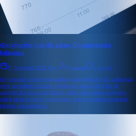
Girişimciler için ilk adım: Ön muhasebe
kılavuzu
11 Temmuz 2026 13:41
Enabase
0 yorum
Girişimciler için ön muhasebe, finansal kontrolü sağlamak
ve iş süreçlerini düzenli yönetmek adına kritik bir ilk
adımdır. Bu kılavuzda fatura takibi, gelir-gider yönetimi,
nakit akışı ve temel muhasebe süreçleri hakkında pratik
bilgiler bulabilirsiniz.