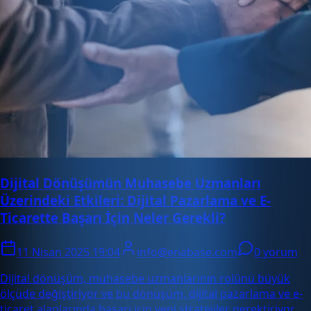
Dijital Dönüşümün Muhasebe Uzmanları
Üzerindeki Etkileri: Dijital Pazarlama ve E-
Ticarette Başarı İçin Neler Gerekli?
11 Nisan 2025 19:04
info@enabase.com
0 yorum
Dijital dönüşüm, muhasebe uzmanlarının rolünü büyük
ölçüde değiştiriyor ve bu dönüşüm, dijital pazarlama ve e-
ticaret alanlarında başarı için yeni stratejiler gerektiriyor.