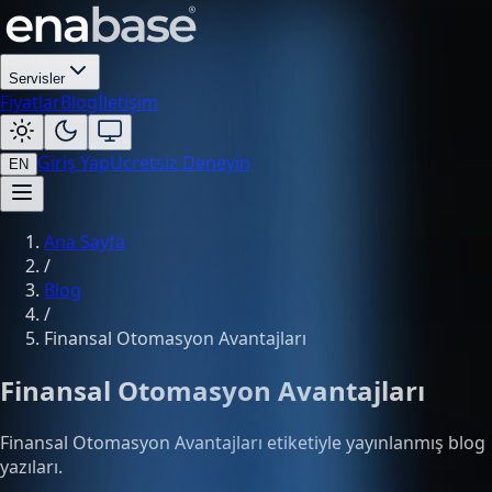
Servisler
Fiyatlar
Blog
İletişim
Giriş Yap
Ücretsiz Deneyin
EN
Ana Sayfa
/
Blog
/
Finansal Otomasyon Avantajları
Finansal Otomasyon Avantajları
Finansal Otomasyon Avantajları etiketiyle yayınlanmış blog
yazıları.