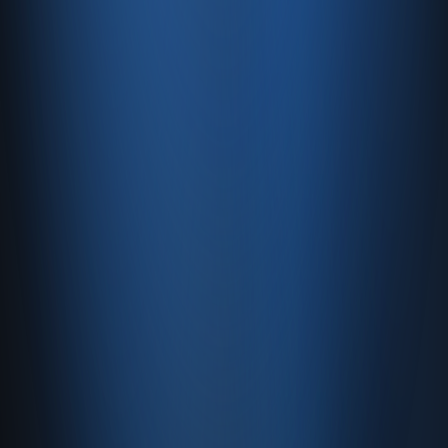
E-Ticaret
Hızlı Satış
Bayi & Toptan
Ön Muhasebe
Web Site
Kaynaklar
Blog
Site haritası
İletişim
SSS
Hakkımızda
İletişim
İletişim
Caferağa, Şifa Sk No: 19
34710 Kadıköy/İstanbul
0850 840 45 20