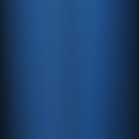
Pazaryeri, web mağaza, kasa ve bayi kanallarınızı stok, cari,
e-fatura ve Enabase Online ile aynı panelde yönetin.
Hesap oluştur
Ürün
Servisler
Kaynaklar
Ürün
Özellikler
Fiyatlandırma
Entegrasyonlar
Servisler