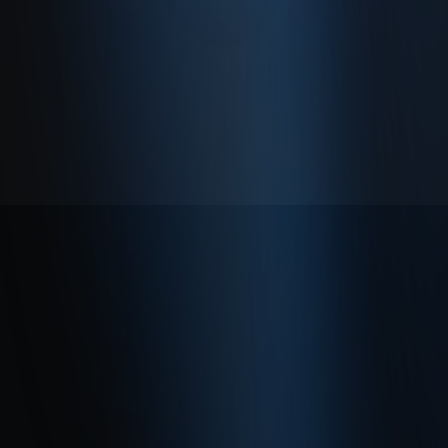
Hakkımızda
Gizlilik Politikası
Kullanım Sözleşmesi
© 2026 Enabase Tüm Hakları Saklıdır.