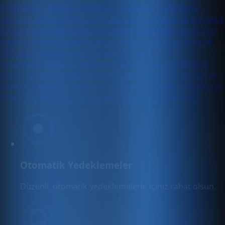
KOBİ'ler için dijital pazarlama stratejileri, işinizi daha
görünür kılmak ve müşteri tabanınızı genişletmek için etkili
bir yol sunar. Dijital dünyada başarıya ulaşmak için sosyal
medya yönetimi, e-posta pazarlama, içerik oluşturma ve
SEO optimizasyonu gibi stratejileri nasıl
uygulayabileceğinizi keşfedin. Bu blog yazısı, KOBİ'lerin
online varlıklarını güçlendirmek, rekabette öne çıkmak ve
müşteri bağlılığını artırmak için izleyebilecekleri yenilikçi ve
sonuç odaklı dijital pazarlama yöntemlerini ele alıyor.
Otomatik Yedeklemeler
Düzenli, otomatik yedeklemelerle içiniz rahat olsun.