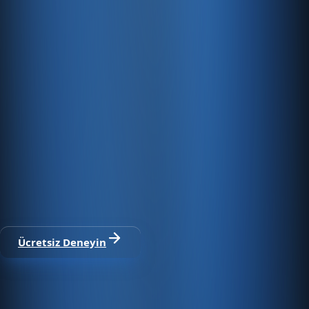
Hızlı Sunucular
Hızlı ve PCI uyumlu e-ticaret barındırma sunuyoruz.
E-ticaret ve ön muhasebe tek
platformda
30 gün ücretsiz deneyin · Kredi kartı gerekmez · Tüm
modüller dahil
Ücretsiz Deneyin
Satıştan tahsilata, tek platform.