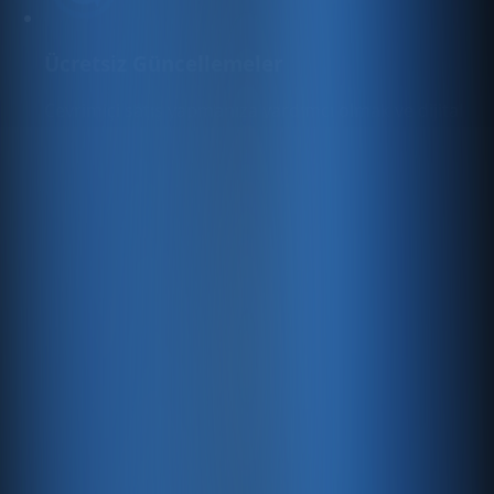
Ücretsiz Güncellemeler
Çevrimiçi satış yapmanıza yardımcı olmak ve dijital
varlığınızı daha da geliştirmek için
yararlanabileceğiniz yeni ücretsiz özellikleri sürekli
olarak ekliyoruz.
Üst Düzey Güvenlik
128 bit SSL şifreleme, kritik verilerinizin her zaman
güvende olmasını sağlar.