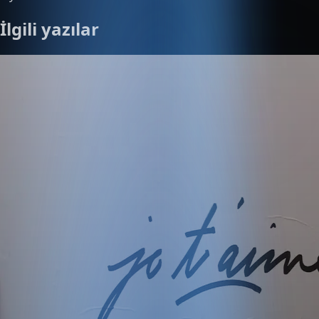
İlgili yazılar