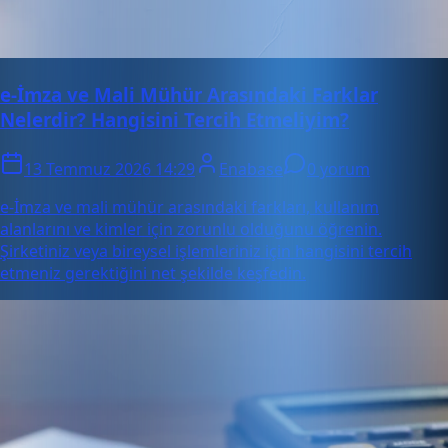
e-İmza ve Mali Mühür Arasındaki Farklar
Nelerdir? Hangisini Tercih Etmeliyim?
13 Temmuz 2026 14:29
Enabase
0 yorum
e-İmza ve mali mühür arasındaki farkları, kullanım
alanlarını ve kimler için zorunlu olduğunu öğrenin.
Şirketiniz veya bireysel işlemleriniz için hangisini tercih
etmeniz gerektiğini net şekilde keşfedin.