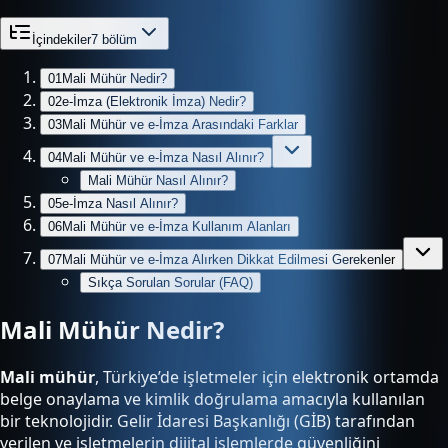
İçindekiler
7
bölüm
01
Mali Mühür Nedir?
02
e-İmza (Elektronik İmza) Nedir?
03
Mali Mühür ve e-İmza Arasındaki Farklar
04
Mali Mühür ve e-İmza Nasıl Alınır?
Mali Mühür Nasıl Alınır?
05
e-İmza Nasıl Alınır?
06
Mali Mühür ve e-İmza Kullanım Alanları
07
Mali Mühür ve e-İmza Alırken Dikkat Edilmesi Gerekenler
Sıkça Sorulan Sorular (FAQ)
Mali Mühür Nedir?
Mali mühür
, Türkiye’de işletmeler için elektronik ortamda
belge onaylama ve kimlik doğrulama amacıyla kullanılan
bir teknolojidir. Gelir İdaresi Başkanlığı (GİB) tarafından
verilen ve işletmelerin dijital işlemlerde güvenliğini