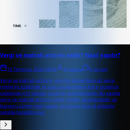
Vergi ve matrah artırımı nedir? Nasıl yapılır?
16 Temmuz 2026 08:59
Enabase
0 yorum
Vergi ve matrah artırımı, geçmiş dönemlere ait vergi
risklerini azaltmak ve olası incelemelere karşı güvence
sağlamak için yapılan yasal bir düzenlemedir. Bu yazıda
vergi ve matrah artırımı nedir, kimler yararlanabilir ve
başvuru süreci nasıl yapılır sorularını kısa ve anlaşılır
şekilde bulabilirsiniz.