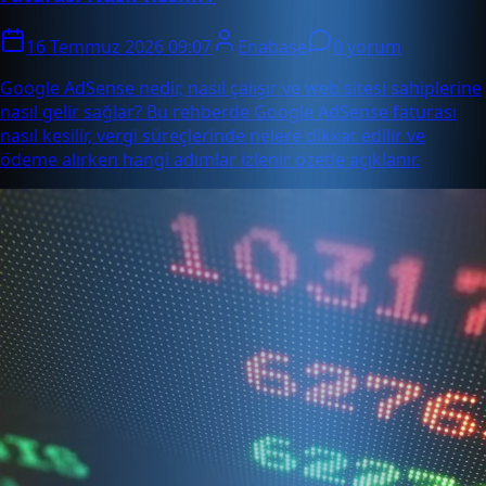
16 Temmuz 2026 09:07
Enabase
0 yorum
Google AdSense nedir, nasıl çalışır ve web sitesi sahiplerine
nasıl gelir sağlar? Bu rehberde Google AdSense faturası
nasıl kesilir, vergi süreçlerinde nelere dikkat edilir ve
ödeme alırken hangi adımlar izlenir özetle açıklanır.