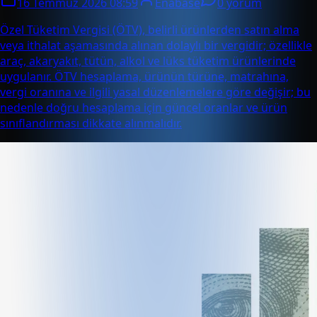
16 Temmuz 2026 08:59
Enabase
0 yorum
Özel Tüketim Vergisi (ÖTV), belirli ürünlerden satın alma
veya ithalat aşamasında alınan dolaylı bir vergidir; özellikle
araç, akaryakıt, tütün, alkol ve lüks tüketim ürünlerinde
uygulanır. ÖTV hesaplama, ürünün türüne, matrahına,
vergi oranına ve ilgili yasal düzenlemelere göre değişir; bu
nedenle doğru hesaplama için güncel oranlar ve ürün
sınıflandırması dikkate alınmalıdır.