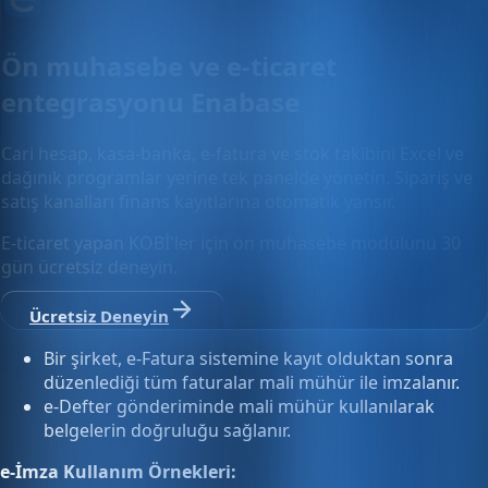
Ön muhasebe ve e-ticaret
entegrasyonu Enabase
Cari hesap, kasa-banka, e-fatura ve stok takibini Excel ve
dağınık programlar yerine tek panelde yönetin. Sipariş ve
satış kanalları finans kayıtlarına otomatik yansır.
E-ticaret yapan KOBİ'ler için ön muhasebe modülünü 30
gün ücretsiz deneyin.
Ücretsiz Deneyin
Bir şirket, e-Fatura sistemine kayıt olduktan sonra
düzenlediği tüm faturalar mali mühür ile imzalanır.
e-Defter gönderiminde mali mühür kullanılarak
belgelerin doğruluğu sağlanır.
e-İmza Kullanım Örnekleri: