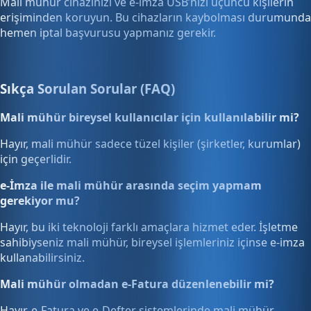
Mali mühür cihazınızı ve e-imza USB’nizi üçüncü kişilerin
erişiminden koruyun. Bu cihazların kaybolması durumunda
hemen iptal başvurusu yapmanız gerekir.
Sıkça Sorulan Sorular (FAQ)
Mali mühür bireysel kullanıcılar için kullanılabilir mi?
Hayır, mali mühür sadece tüzel kişiler (şirketler, kurumlar)
için geçerlidir.
e-İmza ile mali mühür arasında seçim yapmam
gerekiyor mu?
Hayır, bu iki teknoloji farklı amaçlara hizmet eder. İşletme
sahibiyseniz mali mühür, bireysel işlemleriniz içinse e-imza
kullanabilirsiniz.
Mali mühür olmadan e-Fatura düzenlenebilir mi?
Hayır, e-Fatura ve e-Defter sistemlerinde mali mühür