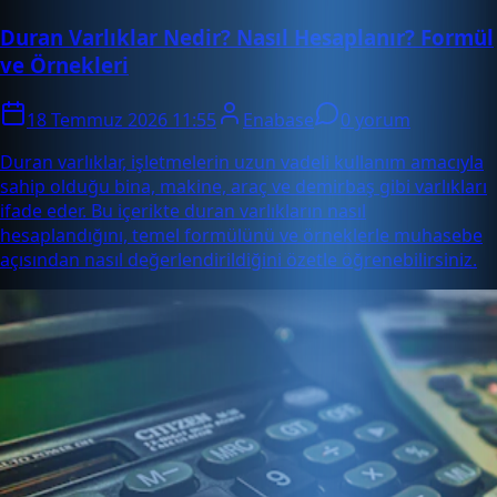
Duran Varlıklar Nedir? Nasıl Hesaplanır? Formül
ve Örnekleri
18 Temmuz 2026 11:55
Enabase
0 yorum
Duran varlıklar, işletmelerin uzun vadeli kullanım amacıyla
sahip olduğu bina, makine, araç ve demirbaş gibi varlıkları
ifade eder. Bu içerikte duran varlıkların nasıl
hesaplandığını, temel formülünü ve örneklerle muhasebe
açısından nasıl değerlendirildiğini özetle öğrenebilirsiniz.