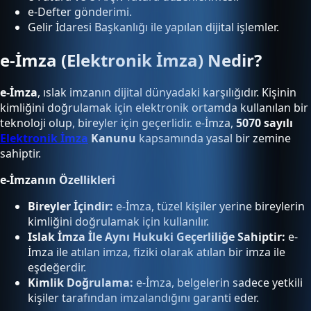
e-Defter gönderimi.
Gelir İdaresi Başkanlığı ile yapılan dijital işlemler.
e-İmza (Elektronik İmza) Nedir?
e-İmza
, ıslak imzanın dijital dünyadaki karşılığıdır. Kişinin
kimliğini doğrulamak için elektronik ortamda kullanılan bir
teknoloji olup, bireyler için geçerlidir. e-İmza,
5070 sayılı
Elektronik İmza
Kanunu
kapsamında yasal bir zemine
sahiptir.
e-İmzanın Özellikleri
Bireyler İçindir:
e-İmza, tüzel kişiler yerine bireylerin
kimliğini doğrulamak için kullanılır.
Islak İmza İle Aynı Hukuki Geçerliliğe Sahiptir:
e-
İmza ile atılan imza, fiziki olarak atılan bir imza ile
eşdeğerdir.
Kimlik Doğrulama:
e-İmza, belgelerin sadece yetkili
kişiler tarafından imzalandığını garanti eder.