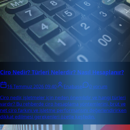
Ciro Nedir? Türleri Nelerdir? Nasıl Hesaplanır?
16 Temmuz 2026 09:40
Enabase
0 yorum
Ciro nedir, işletmeler için neden önemlidir ve hangi türleri
vardır? Bu rehberde ciro hesaplama yöntemlerini, brüt ve
net ciro farkını ve işletme performansını değerlendirirken
dikkat edilmesi gerekenleri özetle keşfedin.