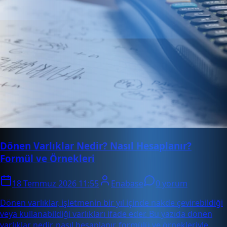
Dönen Varlıklar Nedir? Nasıl Hesaplanır?
Formül ve Örnekleri
18 Temmuz 2026 11:55
Enabase
0 yorum
Dönen varlıklar, işletmenin bir yıl içinde nakde çevirebildiği
veya kullanabildiği varlıkları ifade eder. Bu yazıda dönen
varlıklar nedir, nasıl hesaplanır, formülü ve örnekleriyle