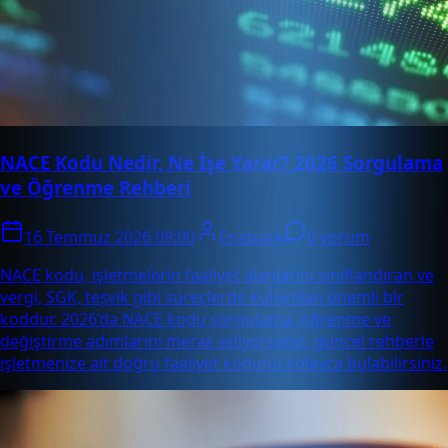
NACE Kodu Nedir, Ne İşe Yarar? 2026 Sorgulama
ve Öğrenme Rehberi
16 Temmuz 2026 09:00
Enabase
0 yorum
NACE kodu, işletmelerin faaliyet alanlarını sınıflandıran ve
vergi, SGK, teşvik gibi süreçlerde kullanılan önemli bir
koddur. 2026’da NACE kodu sorgulama, öğrenme ve
değiştirme adımlarını merak ediyorsanız, güncel rehberle
işletmenize ait doğru faaliyet kodunu kolayca bulabilirsiniz.