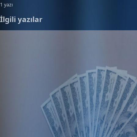
1 yazı
İlgili yazılar