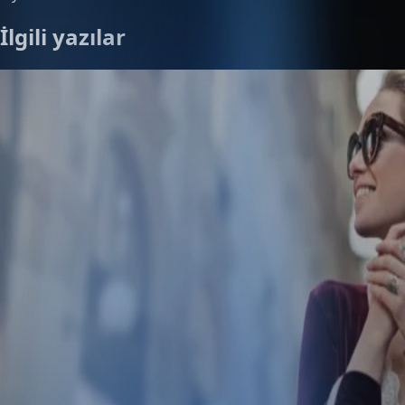
İlgili yazılar