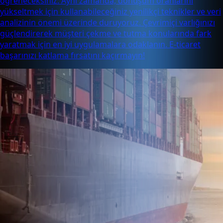
öğreneceksiniz. Aynı zamanda, dönüşüm oranlarını
yükseltmek için kullanabileceğiniz yenilikçi teknikler ve veri
analizinin önemi üzerinde duruyoruz. Çevrimiçi varlığınızı
güçlendirerek müşteri çekme ve tutma konularında fark
yaratmak için en iyi uygulamalara odaklanın. E-ticaret
başarınızı katlama fırsatını kaçırmayın!