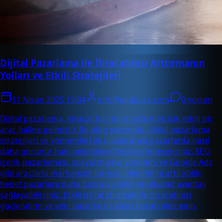
Dijital Pazarlama ile İhracatınızı Arttırmanın
Yolları ve Etkili Stratejileri
11 Nisan 2025 19:04
info@enabase.com
0 yorum
Dijital pazarlama, ihracat hacminizi artırmak için etkili bir
araç haline gelmiştir. Bu blog yazısında, dijital pazarlama
stratejileri ve yöntemleri ile uluslararası pazarlarda nasıl
daha görünür hale gelebileceğinizi keşfedeceksiniz. SEO,
içerik pazarlaması, sosyal medya yönetimi ve Google Ads
gibi araçlarla markanızın küresel bilinirliğini artırabilir,
hedef pazarlara daha hızlı ulaşabilir ve rekabet avantajı
sağlayabilirsiniz. Etkili dijital stratejilerle ihracatınızı
güçlendirin ve yeni pazarlarda kalıcı başarı elde edin.