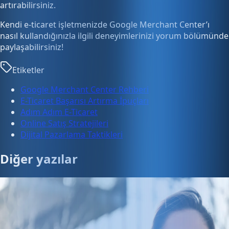
artırabilirsiniz.
Kendi e-ticaret işletmenizde Google Merchant Center’ı
nasıl kullandığınızla ilgili deneyimlerinizi yorum bölümünde
paylaşabilirsiniz!
Etiketler
Google Merchant Center Rehberi
E-Ticaret Başarısı Artırma İpuçları
Adım Adım E-Ticaret
Online Satış Stratejileri
Dijital Pazarlama Taktikleri
Diğer yazılar