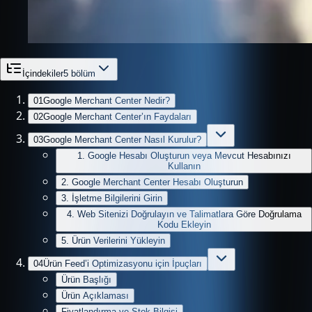
İçindekiler
5
bölüm
01
Google Merchant Center Nedir?
02
Google Merchant Center’ın Faydaları
03
Google Merchant Center Nasıl Kurulur?
1. Google Hesabı Oluşturun veya Mevcut Hesabınızı
Kullanın
2. Google Merchant Center Hesabı Oluşturun
3. İşletme Bilgilerini Girin
4. Web Sitenizi Doğrulayın ve Talimatlara Göre Doğrulama
Kodu Ekleyin
5. Ürün Verilerini Yükleyin
04
Ürün Feed’i Optimizasyonu için İpuçları
Ürün Başlığı
Ürün Açıklaması
Fiyatlandırma ve Stok Bilgisi