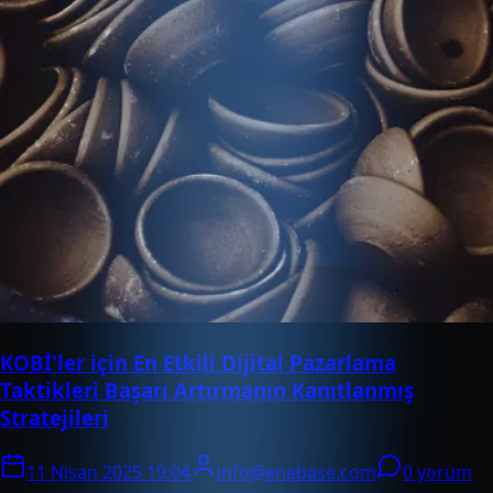
KOBİ'ler için En Etkili Dijital Pazarlama
Taktikleri Başarı Artırmanın Kanıtlanmış
Stratejileri
11 Nisan 2025 19:04
info@enabase.com
0 yorum