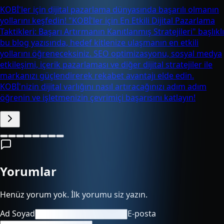
KOBİ'ler için dijital pazarlama dünyasında başarılı olmanın
yollarını keşfedin! "KOBİ'ler için En Etkili Dijital Pazarlama
Taktikleri: Başarı Artırmanın Kanıtlanmış Stratejileri" başlıklı
bu blog yazısında, hedef kitlenize ulaşmanın en etkili
yollarını öğreneceksiniz. SEO optimizasyonu, sosyal medya
etkileşimi, içerik pazarlaması ve diğer dijital stratejiler ile
markanızı güçlendirerek rekabet avantajı elde edin.
KOBİ'nizin dijital varlığını nasıl artıracağınızı adım adım
öğrenin ve işletmenizin çevrimiçi başarısını katlayın!
Yorumlar
Henüz yorum yok. İlk yorumu siz yazın.
Ad Soyad
E-posta