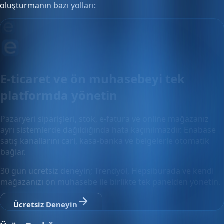
oluşturmanın bazı yolları:
E-ticaret ve ön muhasebeyi tek
platformda yönetin
Pazaryeri siparişleri, stok, e-fatura ve online mağazanız
ayrı sistemlerde dağıldığında hata kaçınılmazdır. Enabase
satış kanallarını cari, kasa-banka ve belgelerle otomatik
bağlar.
30 gün ücretsiz deneyin; Trendyol, Hepsiburada ve kendi
mağazanızı ön muhasebe ile birlikte tek panelden yönetin.
Ücretsiz Deneyin