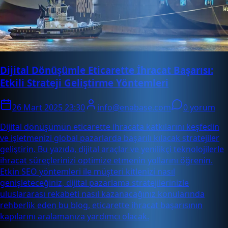
Dijital Dönüşümle Eticarette İhracat Başarısı:
Etkili Strateji Geliştirme Yöntemleri
26 Mart 2025 23:30
info@enabase.com
0 yorum
Dijital dönüşümün eticarette ihracata katkılarını keşfedin
ve işletmenizi global pazarlarda başarılı kılacak stratejiler
geliştirin. Bu yazıda, dijital araçlar ve yenilikçi teknolojilerle
ihracat süreçlerinizi optimize etmenin yollarını öğrenin.
Etkin SEO yöntemleri ile müşteri kitlenizi nasıl
genişleteceğiniz, dijital pazarlama stratejilerinizle
uluslararası rekabeti nasıl kazanacağınız konularında
rehberlik eden bu blog, eticarette ihracat başarısının
kapılarını aralamanıza yardımcı olacak.