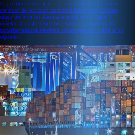
Doğru hedefleme, içerik optimizasyonu ve platform
seçimleriyle, e-ticaret markanızı daha geniş kitlelere
ulaştırabilir ve satışlarınızı artırabilirsiniz. Başarılı
örneklerle desteklenen bu rehber sayesinde, dijital
pazarlamada rakiplerinizin önüne geçmenin ipuçlarını
öğrenin.