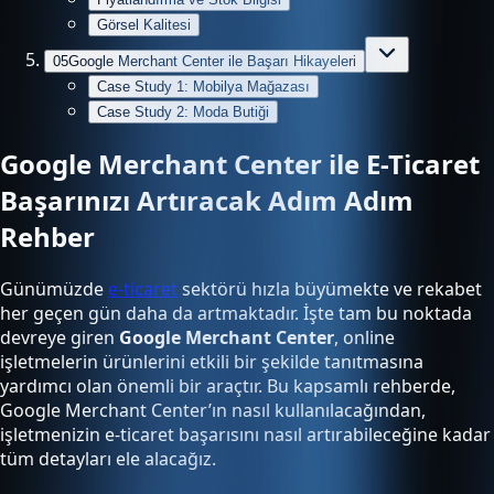
Görsel Kalitesi
05
Google Merchant Center ile Başarı Hikayeleri
Case Study 1: Mobilya Mağazası
Case Study 2: Moda Butiği
Google Merchant Center ile E-Ticaret
Başarınızı Artıracak Adım Adım
Rehber
Günümüzde
e-ticaret
sektörü hızla büyümekte ve rekabet
her geçen gün daha da artmaktadır. İşte tam bu noktada
devreye giren
Google Merchant Center
, online
işletmelerin ürünlerini etkili bir şekilde tanıtmasına
yardımcı olan önemli bir araçtır. Bu kapsamlı rehberde,
Google Merchant Center’ın nasıl kullanılacağından,
işletmenizin e-ticaret başarısını nasıl artırabileceğine kadar
tüm detayları ele alacağız.