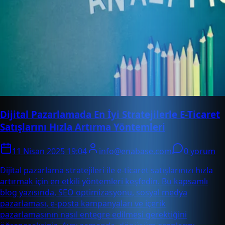
Dijital Pazarlamada En İyi Stratejilerle E-Ticaret
Satışlarını Hızla Artırma Yöntemleri
11 Nisan 2025 19:04
info@enabase.com
0 yorum
Dijital pazarlama stratejileri ile e-ticaret satışlarınızı hızla
artırmak için en etkili yöntemleri keşfedin. Bu kapsamlı
blog yazısında, SEO optimizasyonu, sosyal medya
pazarlaması, e-posta kampanyaları ve içerik
pazarlamasının nasıl entegre edilmesi gerektiğini