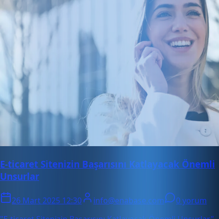
E-ticaret Sitenizin Başarısını Katlayacak Önemli
Unsurlar
26 Mart 2025 12:30
info@enabase.com
0 yorum
"E-ticaret Sitenizin Başarısını Katlayacak Önemli Unsurlar"