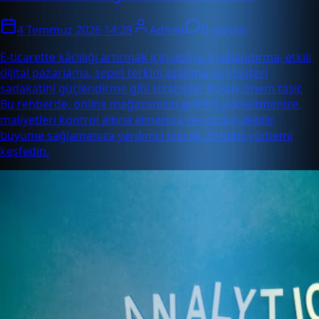
4 Temmuz 2026 14:28
Admin
0 yorum
E-ticarette kârlılığı artırmak için doğru fiyatlandırma, etkili
dijital pazarlama, sepet terkini azaltma ve müşteri
sadakatini güçlendirme gibi stratejiler büyük önem taşır.
Bu rehberde, online mağazanızın gelirini yükseltmenize,
maliyetleri kontrol altına almanıza ve sürdürülebilir
büyüme sağlamanıza yardımcı olacak 20 etkili yöntemi
keşfedin.