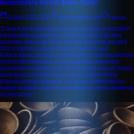
Girişimcilikte Küresel Başarı Yolları
26 Mart 2025 10:30
info@enabase.com
0 yorum
"E-ticaret ve sosyal medya taktikleriyle dijital girişimcilikte
küresel başarıya ulaşmanın yollarını keşfedin! Bu blog
yazısında, işletmenizi dünya çapında büyütmek için etkili
SEO stratejilerini, sosyal medyanın gücünü nasıl
kullanacağınızı ve e-ticaret platformlarını optimize etmenin
sırlarını öğreneceksiniz. Dijital pazarlama dünyasının
dinamiklerini anlamak ve rekabette öne çıkmak için ihtiyaç
duyduğunuz tüm bilgileri sunuyoruz. Global ölçekte
başarıya ulaşmak isteyenler için rehber niteliğindeki bu
makale ile dijital varlığınızı güçlendirin ve online satışlarınızı
zirveye taşıyın."