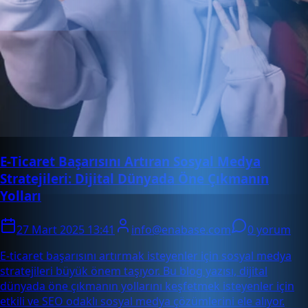
E-Ticaret Başarısını Artıran Sosyal Medya
Stratejileri: Dijital Dünyada Öne Çıkmanın
Yolları
27 Mart 2025 13:41
info@enabase.com
0 yorum
E-ticaret başarısını artırmak isteyenler için sosyal medya
stratejileri büyük önem taşıyor. Bu blog yazısı, dijital
dünyada öne çıkmanın yollarını keşfetmek isteyenler için
etkili ve SEO odaklı sosyal medya çözümlerini ele alıyor.