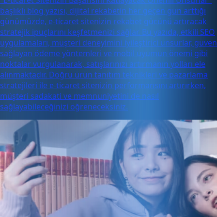
başlıklı blog yazısı, dijital rekabetin her geçen gün arttığı
günümüzde, e-ticaret sitenizin rekabet gücünü artıracak
stratejik ipuçlarını keşfetmenizi sağlar. Bu yazıda, etkili SEO
uygulamaları, müşteri deneyimini iyileştirici unsurlar, güven
sağlayan ödeme yöntemleri ve mobil uyumun önemi gibi
noktalar vurgulanarak, satışlarınızı artırmanın yolları ele
alınmaktadır. Doğru ürün tanıtım teknikleri ve pazarlama
stratejileri ile e-ticaret sitenizin performansını artırırken,
müşteri sadakati ve memnuniyetini de nasıl
sağlayabileceğinizi öğreneceksiniz.