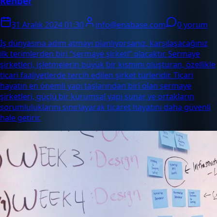
Rehber
31 Aralık 2024 01:30
info@enabase.com
0 yorum
İş dünyasına adım atmayı planlıyorsanız, karşılaşacağınız
ilk terimlerden biri “sermaye şirketi” olacaktır. Sermaye
şirketleri, işletmelerin büyük bir kısmını oluşturan, özellikle
ticari faaliyetlerde tercih edilen şirket türleridir. Ticari
hayatın en önemli yapı taşlarından biri olan sermaye
şirketleri, güçlü bir kurumsal yapı sunar ve ortakların
sorumluluklarını sınırlayarak ticaret hayatını daha güvenli
hale getirir.