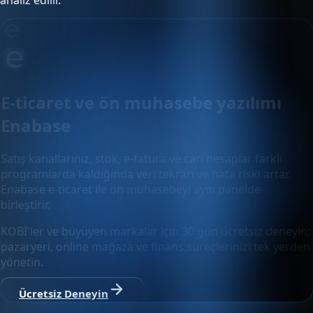
analiz edilir.
E-ticaret ve ön muhasebe yazılımı
Enabase
Satış kanallarınız, stok, e-fatura ve cari hesaplar farklı
programlarda kaldığında veri tekrarı ve hata riski artar.
Enabase e-ticaret ile ön muhasebeyi aynı panelde
birleştirir.
KOBİ'ler ve büyüyen markalar için 30 gün ücretsiz deneyin;
pazaryeri, online mağaza ve finans süreçlerinizi tek yerden
yönetin.
Ücretsiz Deneyin