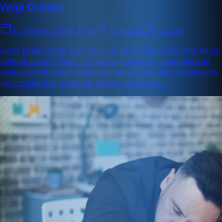
Vergi Oranları
14 Temmuz 2026 10:02
Enabase
0 yorum
Şahıs şirketi nedir, nasıl kurulur ve kuruluş sürecinde hangi
adımlar izlenir? Şahıs şirketi vergi oranları, avantajları ve
mali yükümlülükleri hakkında merak edilenleri özetleyerek
girişimciler için pratik bir rehber sunuyoruz.