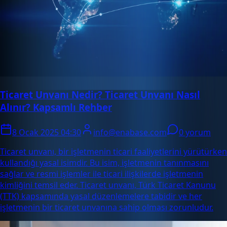
Ticaret Unvanı Nedir? Ticaret Unvanı Nasıl
Alınır? Kapsamlı Rehber
8 Ocak 2025 04:30
info@enabase.com
0 yorum
Ticaret unvanı, bir işletmenin ticari faaliyetlerini yürütürken
kullandığı yasal isimdir. Bu isim, işletmenin tanınmasını
sağlar ve resmi işlemler ile ticari ilişkilerde işletmenin
kimliğini temsil eder. Ticaret unvanı, Türk Ticaret Kanunu
(TTK) kapsamında yasal düzenlemelere tabidir ve her
işletmenin bir ticaret unvanına sahip olması zorunludur.