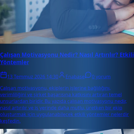
Çalışan Motivasyonu Nedir? Nasıl Artırılır? Etkili
Yöntemler
13 Temmuz 2026 14:30
Enabase
0 yorum
Çalışan motivasyonu, ekiplerin işlerine bağlılığını,
verimliliğini ve şirket başarısına katkısını artıran temel
unsurlardan biridir. Bu yazıda çalışan motivasyonu nedir,
nasıl artırılır ve iş yerinde daha mutlu, üretken bir ekip
oluşturmak için uygulanabilecek etkili yöntemler nelerdir
keşfedin.