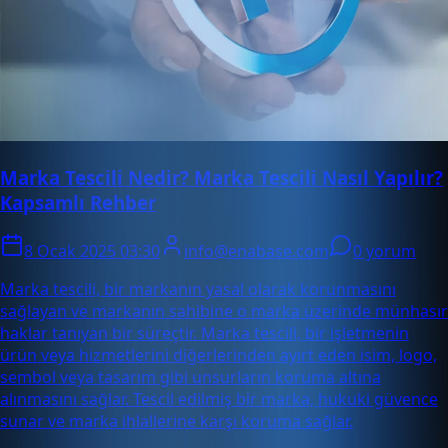
Marka Tescili Nedir? Marka Tescili Nasıl Yapılır?
Kapsamlı Rehber
8 Ocak 2025 03:30
info@enabase.com
0 yorum
Marka tescili, bir markanın yasal olarak korunmasını
sağlayan ve markanın sahibine o marka üzerinde münhasır
haklar tanıyan bir süreçtir. Marka tescili, bir işletmenin
ürün veya hizmetlerini diğerlerinden ayırt eden isim, logo,
sembol veya tasarım gibi unsurların koruma altına
alınmasını sağlar. Tescil edilmiş bir marka, hukuki güvence
sunar ve marka ihlallerine karşı koruma sağlar.