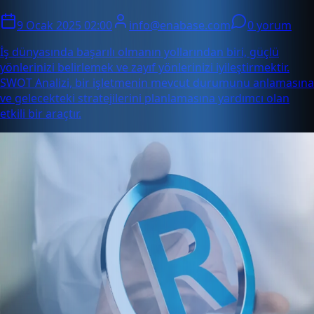
9 Ocak 2025 02:00
info@enabase.com
0 yorum
İş dünyasında başarılı olmanın yollarından biri, güçlü
yönlerinizi belirlemek ve zayıf yönlerinizi iyileştirmektir.
SWOT Analizi, bir işletmenin mevcut durumunu anlamasına
ve gelecekteki stratejilerini planlamasına yardımcı olan
etkili bir araçtır.