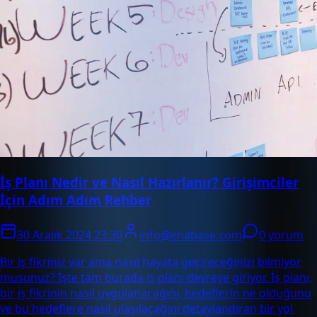
İş Planı Nedir ve Nasıl Hazırlanır? Girişimciler
İçin Adım Adım Rehber
30 Aralık 2024 23:30
info@enabase.com
0 yorum
Bir iş fikriniz var ama nasıl hayata geçireceğinizi bilmiyor
musunuz? İşte tam burada iş planı devreye giriyor. İş planı,
bir iş fikrinin nasıl uygulanacağını, hedeflerin ne olduğunu
ve bu hedeflere nasıl ulaşılacağını detaylandıran bir yol