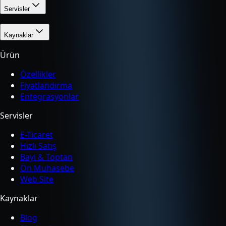
Servisler
Kaynaklar
Ürün
Özellikler
Fiyatlandırma
Entegrasyonlar
Servisler
E-Ticaret
Hızlı Satış
Bayi & Toptan
Ön Muhasebe
Web Site
Kaynaklar
Blog