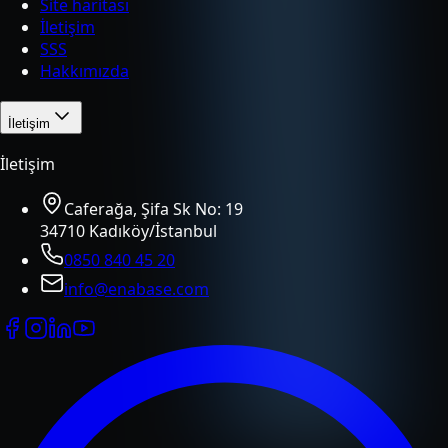
Site haritası
İletişim
SSS
Hakkımızda
İletişim
İletişim
Caferağa, Şifa Sk No: 19
34710 Kadıköy/İstanbul
0850 840 45 20
info@enabase.com