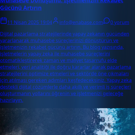
Muhasebe Dönüşümü: İşletmenizin Rekabet
Gücünü Artırın
11 Nisan 2025 19:04
info@enabase.com
0 yorum
Dijital pazarlama stratejilerinde yapay zekanın gücünden
yararlanarak muhasebe süreçlerinizi dönüştürün ve
işletmenizin rekabet gücünü artırın. Bu blog yazısında,
işletmelerin yapay zeka ile muhasebe süreçlerini
otomatikleştirerek zaman ve maliyet tasarrufu elde
etmeleri, veri analitiği ile doğru kararlar alarak pazarlama
stratejilerini optimize etmeleri ve sektörde öne çıkmaları
için atılması gereken adımları keşfedeceksiniz. Yapay zeka
destekli dijital çözümlerle daha akıllı ve verimli iş süreçleri
oluşturmanın yollarını öğrenin ve işletmenizi geleceğe
hazırlayın.