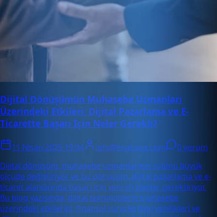
Dijital Dönüşümün Muhasebe Uzmanları
Üzerindeki Etkileri: Dijital Pazarlama ve E-
Ticarette Başarı İçin Neler Gerekli?
11 Nisan 2025 19:04
info@enabase.com
0 yorum
Dijital dönüşüm, muhasebe uzmanlarının rolünü büyük
ölçüde değiştiriyor ve bu dönüşüm, dijital pazarlama ve e-
ticaret alanlarında başarı için yeni stratejiler gerektiriyor.
Bu blog yazısında, dijital teknolojilerin muhasebe
üzerindeki etkilerini, finansal süreçlerdeki yenilikleri ve