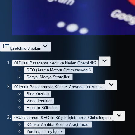
İçindekiler
3
bölüm
01
Dijital Pazarlama Nedir ve Neden Önemlidir?
SEO (Arama Motoru Optimizasyonu)
Sosyal Medya Stratejileri
02
İçerik Pazarlamayla Küresel Areyada Yer Almak
Blog Yazıları
Video İçerikler
E-posta Bültenleri
03
Uluslararası SEO ile Küçük İşletmenizi Globalleştirin
Küresel Anahtar Kelime Araştırması
Yerelleştirilmiş İçerik