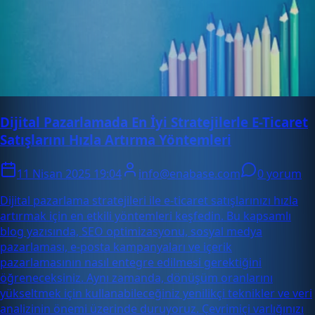
Dijital Pazarlamada En İyi Stratejilerle E-Ticaret
Satışlarını Hızla Artırma Yöntemleri
11 Nisan 2025 19:04
info@enabase.com
0 yorum
Dijital pazarlama stratejileri ile e-ticaret satışlarınızı hızla
artırmak için en etkili yöntemleri keşfedin. Bu kapsamlı
blog yazısında, SEO optimizasyonu, sosyal medya
pazarlaması, e-posta kampanyaları ve içerik
pazarlamasının nasıl entegre edilmesi gerektiğini
öğreneceksiniz. Aynı zamanda, dönüşüm oranlarını
yükseltmek için kullanabileceğiniz yenilikçi teknikler ve veri
analizinin önemi üzerinde duruyoruz. Çevrimiçi varlığınızı