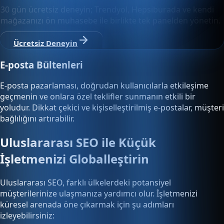
30 gün ücretsiz deneyin; Trendyol, Hepsiburada ve kendi
mağazanızı ön muhasebe ile birlikte tek panelden yönetin.
Ücretsiz Deneyin
E-posta Bültenleri
E-posta pazarlaması, doğrudan kullanıcılarla etkileşime
geçmenin ve onlara özel teklifler sunmanın etkili bir
yoludur. Dikkat çekici ve kişiselleştirilmiş e-postalar, müşteri
bağlılığını artırabilir.
Uluslararası SEO ile Küçük
İşletmenizi Globalleştirin
Uluslararası SEO, farklı ülkelerdeki potansiyel
müşterilerinize ulaşmanıza yardımcı olur. İşletmenizi
küresel arenada öne çıkarmak için şu adımları
izleyebilirsiniz: