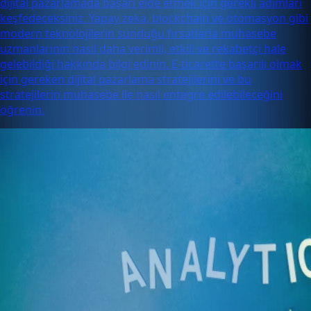
dijital pazarlamada başarı elde etmek için gerekli adımları
keşfedeceksiniz. Yapay zeka, blockchain ve otomasyon gibi
modern teknolojilerin sunduğu fırsatlarla muhasebe
uzmanlarının nasıl daha verimli, etkili ve rekabetçi hale
gelebildiği hakkında bilgi edinin. E-ticarette başarılı olmak
için gereken dijital pazarlama stratejilerini ve bu
stratejilerin muhasebe ile nasıl entegre edilebileceğini
öğrenin.