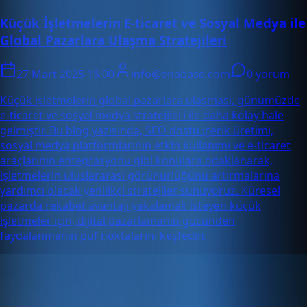
Küçük İşletmelerin E-ticaret ve Sosyal Medya ile
Global Pazarlara Ulaşma Stratejileri
27 Mart 2025 15:00
info@enabase.com
0 yorum
Küçük işletmelerin global pazarlara ulaşması, günümüzde
e-ticaret ve sosyal medya stratejileri ile daha kolay hale
gelmiştir. Bu blog yazısında, SEO dostu içerik üretimi,
sosyal medya platformlarının etkin kullanımı ve e-ticaret
araçlarının entegrasyonu gibi konulara odaklanarak,
işletmelerin uluslararası görünürlüğünü artırmalarına
yardımcı olacak yenilikçi stratejiler sunuyoruz. Küresel
pazarda rekabet avantajı yakalamak isteyen küçük
işletmeler için, dijital pazarlamanın gücünden
faydalanmanın püf noktalarını keşfedin.