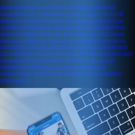
Dijital girişimcilik artık global pazarlara açılmak için
vazgeçilmez bir strateji haline geldi. E-ticaret ve sosyal
medyanın gücünü birleştirerek, markanızı uluslararası
arenada tanıtmanın ve satış kanallarınızı genişletmenin
yollarına odaklanıyoruz. Bu blog yazısında, etkili sosyal
medya stratejileri ile global müşteri kitlesine ulaşmanın
inceliklerini, e-ticaret platformlarında başarı sağlamanın
püf noktalarını ve dijital dünyadaki trendlerin takibini nasıl
yapabileceğinizi keşfederek, girişiminizi bir sonraki
seviyeye taşıyabilirsiniz. Başarılı bir dijital varlık
oluşturmanın rehberi ile global pazarda rakiplerinizin
önüne geçin!