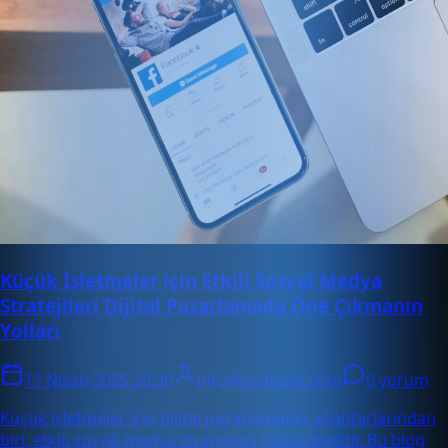
Küçük İşletmeler için Etkili Sosyal Medya
Stratejileri Dijital Pazarlamada Öne Çıkmanın
Yolları
11 Nisan 2025 20:30
info@enabase.com
0 yorum
Küçük işletmeler için dijital pazarlamanın anahtarlarından
biri, etkili sosyal medya stratejileri geliştirmektir. Bu blog