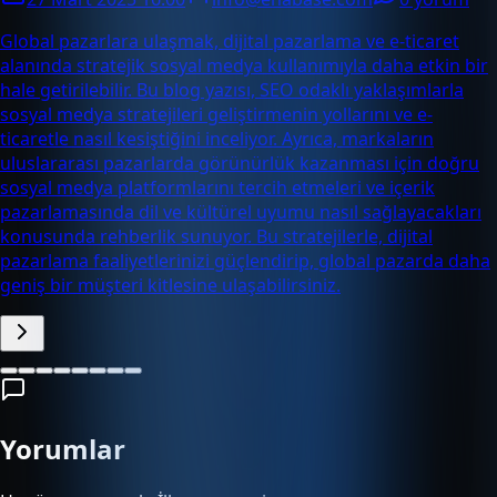
Global pazarlara ulaşmak, dijital pazarlama ve e-ticaret
alanında stratejik sosyal medya kullanımıyla daha etkin bir
hale getirilebilir. Bu blog yazısı, SEO odaklı yaklaşımlarla
sosyal medya stratejileri geliştirmenin yollarını ve e-
ticaretle nasıl kesiştiğini inceliyor. Ayrıca, markaların
uluslararası pazarlarda görünürlük kazanması için doğru
sosyal medya platformlarını tercih etmeleri ve içerik
pazarlamasında dil ve kültürel uyumu nasıl sağlayacakları
konusunda rehberlik sunuyor. Bu stratejilerle, dijital
pazarlama faaliyetlerinizi güçlendirip, global pazarda daha
geniş bir müşteri kitlesine ulaşabilirsiniz.
Yorumlar