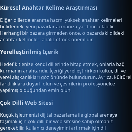
Küresel Anahtar Kelime Araştırması
Diğer dillerde aranma hacmi yüksek anahtar kelimeleri
belirlemek, yeni pazarlar açmanıza yardımcı olabilir.
Herhangi bir pazara girmeden önce, o pazardaki dildeki
anahtar kelimeleri analiz etmek önemlidir.
Yerelleştirilmiş İçerik
Hedef kitlenize kendi dillerinde hitap etmek, onlarla bağ
kurmanın anahtarıdır. İçeriği yerelleştirirken kültür, dil ve
yerel alışkanlıkları göz önünde bulundurun. Ayrıca, kültürel
farklılıklara duyarlı olun ve çevirilerin profesyonelce
yapılmış olduğundan emin olun.
Çok Dilli Web Sitesi
Küçük işletmenizi dijital pazarlama ile global arenaya
taşımak için çok dilli bir web sitesine sahip olmanız
gerekebilir. Kullanıcı deneyimini artırmak için dil