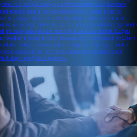
yazısında, sosyal medya platformlarında öne çıkmanızı
sağlayacak ipuçlarını keşfedeceksiniz. Hedef kitlenizi
tanıyıp uygun içerikler üretme, doğru mecralarda aktif
olma ve marka etkileşiminizi artırma gibi adımlar sayesinde
dijital dünyada rekabet avantajı elde edebilirsiniz. Doğru
stratejilerle işletmenizin görünürlüğünü artırarak, müşteri
sadakati oluşturmanın yollarını öğrenin. Ayrıca, trendleri
yakalayarak dijital pazarlama alanında kendinizi nasıl
farklılaştıracağınızı keşfedin.