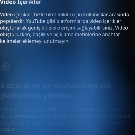
Video İçerikler
Video içerikler, hızlı tüketildikleri için kullanıcılar arasında
popülerdir. YouTube gibi platformlarda video içerikler
oluşturarak geniş kitlelere erişim sağlayabilirsiniz. Video
oluştururken, başlık ve açıklama metinlerine anahtar
kelimeler eklemeyi unutmayın.
E-ticaret ve ön muhasebeyi tek
platformda yönetin
Pazaryeri siparişleri, stok, e-fatura ve online mağazanız
ayrı sistemlerde dağıldığında hata kaçınılmazdır. Enabase
satış kanallarını cari, kasa-banka ve belgelerle otomatik
bağlar.