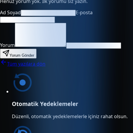
Henüz yorum yok. İlk yorumu siz yazın.
Ad Soyad
E-posta
Yorum
Yorum Gönder
Tüm yazılara dön
Otomatik Yedeklemeler
Düzenli, otomatik yedeklemelerle içiniz rahat olsun.