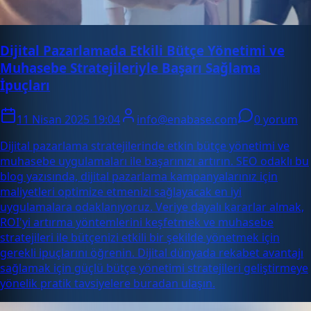
Dijital Pazarlamada Etkili Bütçe Yönetimi ve
Muhasebe Stratejileriyle Başarı Sağlama
İpuçları
11 Nisan 2025 19:04
info@enabase.com
0 yorum
Dijital pazarlama stratejilerinde etkin bütçe yönetimi ve
muhasebe uygulamaları ile başarınızı artırın. SEO odaklı bu
blog yazısında, dijital pazarlama kampanyalarınız için
maliyetleri optimize etmenizi sağlayacak en iyi
uygulamalara odaklanıyoruz. Veriye dayalı kararlar almak,
ROI'yi artırma yöntemlerini keşfetmek ve muhasebe
stratejileri ile bütçenizi etkili bir şekilde yönetmek için
gerekli ipuçlarını öğrenin. Dijital dünyada rekabet avantajı
sağlamak için güçlü bütçe yönetimi stratejileri geliştirmeye
yönelik pratik tavsiyelere buradan ulaşın.