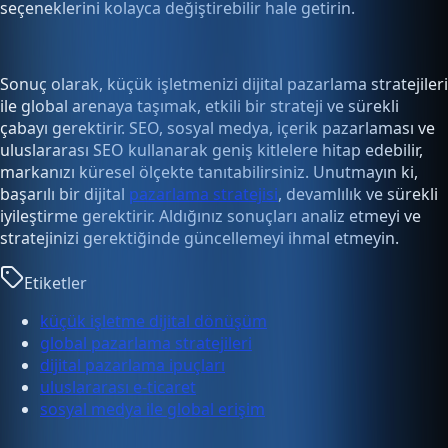
seçeneklerini kolayca değiştirebilir hale getirin.
Sonuç olarak, küçük işletmenizi dijital pazarlama stratejileri
ile global arenaya taşımak, etkili bir strateji ve sürekli
çabayı gerektirir. SEO, sosyal medya, içerik pazarlaması ve
uluslararası SEO kullanarak geniş kitlelere hitap edebilir,
markanızı küresel ölçekte tanıtabilirsiniz. Unutmayın ki,
başarılı bir dijital
pazarlama stratejisi
, devamlılık ve sürekli
iyileştirme gerektirir. Aldığınız sonuçları analiz etmeyi ve
stratejinizi gerektiğinde güncellemeyi ihmal etmeyin.
Etiketler
küçük işletme dijital dönüşüm
global pazarlama stratejileri
dijital pazarlama ipuçları
uluslararası e-ticaret
sosyal medya ile global erişim