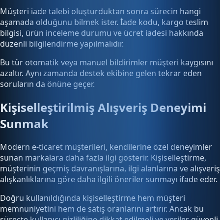
Müşteri iade talebi oluşturduktan sonra sürecin hangi
aşamada olduğunu bilmek ister. İade kodu, kargo teslim
bilgisi, ürün inceleme durumu ve ücret iadesi hakkında
düzenli bilgilendirme yapılmalıdır.
Bu tür otomatik veya manuel bildirimler müşteri kaygısını
azaltır. Aynı zamanda destek ekibine gelen tekrar eden
soruların da önüne geçer.
Kişiselleştirilmiş Alışveriş Deneyimi
Sunmak
Modern e-ticaret müşterileri, kendilerine özel deneyimler
sunan markalara daha fazla ilgi gösterir. Kişiselleştirme,
müşterinin geçmiş davranışlarına, ilgi alanlarına ve alışveriş
alışkanlıklarına göre daha ilgili öneriler sunmayı ifade eder.
Doğru kullanıldığında kişiselleştirme hem müşteri
memnuniyetini hem de satış oranlarını artırır. Ancak bu
süreçte kullanıcı gizliliğine dikkat edilmeli ve veriler güvenli