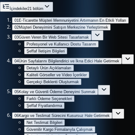
İçindekiler
21
bölüm
01
E-Ticarette Müşteri Memnuniyetini Artırmanın En Etkili Yolları
02
Müşteri Deneyimini Satışın Merkezine Yerleştirmek
03
Güven Veren Bir Web Sitesi Tasarlamak
Profesyonel ve Kullanıcı Dostu Tasarım
Şeffaf İletişim Bilgileri
04
Ürün Sayfalarını Bilgilendirici ve İkna Edici Hale Getirmek
Detaylı Ürün Açıklamaları
Kaliteli Görseller ve Video İçerikler
Gerçekçi Beklenti Oluşturmak
05
Kolay ve Güvenli Ödeme Deneyimi Sunmak
Farklı Ödeme Seçenekleri
Şeffaf Fiyatlandırma
06
Kargo ve Teslimat Sürecini Kusursuz Hale Getirmek
Net Teslimat Bilgileri
Güvenilir Kargo Firmalarıyla Çalışmak