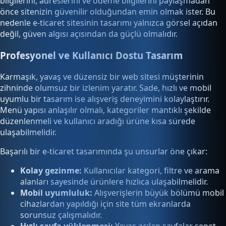
bilgilerini, adreslerini ve ödeme bilgilerini paylaşmadan
önce sitenizin güvenilir olduğundan emin olmak ister. Bu
nedenle e-ticaret sitesinin tasarımı yalnızca görsel açıdan
değil, güven algısı açısından da güçlü olmalıdır.
Profesyonel ve Kullanıcı Dostu Tasarım
Karmaşık, yavaş ve düzensiz bir web sitesi müşterinin
zihninde olumsuz bir izlenim yaratır. Sade, hızlı ve mobil
uyumlu bir tasarım ise alışveriş deneyimini kolaylaştırır.
Menü yapısı anlaşılır olmalı, kategoriler mantıklı şekilde
düzenlenmeli ve kullanıcı aradığı ürüne kısa sürede
ulaşabilmelidir.
Başarılı bir e-ticaret tasarımında şu unsurlar öne çıkar:
Kolay gezinme:
Kullanıcılar kategori, filtre ve arama
alanları sayesinde ürünlere hızlıca ulaşabilmelidir.
Mobil uyumluluk:
Alışverişlerin büyük bölümü mobil
cihazlardan yapıldığı için site tüm ekranlarda
sorunsuz çalışmalıdır.
Hızlı sayfa yüklenmesi:
Yavaş açılan sayfalar sepet