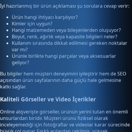
İyi hazırlanmış bir ürün açıklaması şu sorulara cevap verir:
Ürün hangi ihtiyacı karşılıyor?
Kimler için uygun?
Hangi malzemeden veya bileşenlerden oluşuyor?
Boyut, renk, ağırlık veya kapasite bilgileri neler?
Kullanım sırasında dikkat edilmesi gereken noktalar
var mı?
Ürünle birlikte hangi parçalar veya aksesuarlar
geliyor?
Bu bilgiler hem müşteri deneyimini iyileştirir hem de SEO
açısından ürün sayfalarının daha güçlü hale gelmesine
katkı sağlar.
Kaliteli Görseller ve Video İçerikler
Online alışverişte görseller, ürünün yerini tutan en önemli
unsurlardan biridir. Müşteri ürünü fiziksel olarak
inceleyemediği için fotoğraflar ve videolar karar sürecinde
büyük rol oynar. Farklı açılardan çekilmiş, yüksek