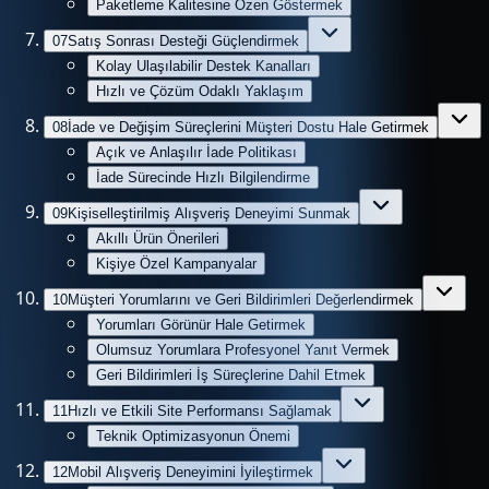
Paketleme Kalitesine Özen Göstermek
07
Satış Sonrası Desteği Güçlendirmek
Kolay Ulaşılabilir Destek Kanalları
Hızlı ve Çözüm Odaklı Yaklaşım
08
İade ve Değişim Süreçlerini Müşteri Dostu Hale Getirmek
Açık ve Anlaşılır İade Politikası
İade Sürecinde Hızlı Bilgilendirme
09
Kişiselleştirilmiş Alışveriş Deneyimi Sunmak
Akıllı Ürün Önerileri
Kişiye Özel Kampanyalar
10
Müşteri Yorumlarını ve Geri Bildirimleri Değerlendirmek
Yorumları Görünür Hale Getirmek
Olumsuz Yorumlara Profesyonel Yanıt Vermek
Geri Bildirimleri İş Süreçlerine Dahil Etmek
11
Hızlı ve Etkili Site Performansı Sağlamak
Teknik Optimizasyonun Önemi
12
Mobil Alışveriş Deneyimini İyileştirmek