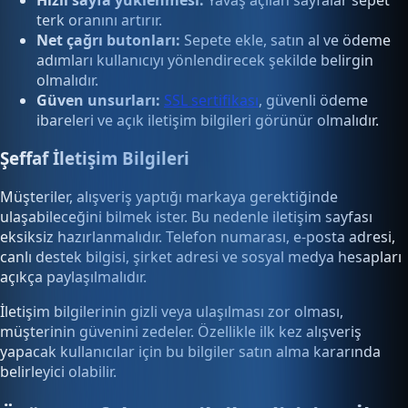
terk oranını artırır.
Net çağrı butonları:
Sepete ekle, satın al ve ödeme
adımları kullanıcıyı yönlendirecek şekilde belirgin
olmalıdır.
Güven unsurları:
SSL sertifikası
, güvenli ödeme
ibareleri ve açık iletişim bilgileri görünür olmalıdır.
Şeffaf İletişim Bilgileri
Müşteriler, alışveriş yaptığı markaya gerektiğinde
ulaşabileceğini bilmek ister. Bu nedenle iletişim sayfası
eksiksiz hazırlanmalıdır. Telefon numarası, e-posta adresi,
canlı destek bilgisi, şirket adresi ve sosyal medya hesapları
açıkça paylaşılmalıdır.
İletişim bilgilerinin gizli veya ulaşılması zor olması,
müşterinin güvenini zedeler. Özellikle ilk kez alışveriş
yapacak kullanıcılar için bu bilgiler satın alma kararında
belirleyici olabilir.