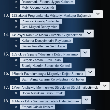
Dokunmatik Ekrana Uygun Kullanım
Mobil Ödeme Kolaylığı
13
Sadakat Programlarıyla Müşteriyi Markaya Bağlamak
Puan ve Avantaj Sistemleri
Özel Müşteri Deneyimleri
14
Sosyal Kanıt ve Marka Güvenini Güçlendirmek
Kullanıcı Deneyimlerini Paylaşmak
Güven Rozetleri ve Sertifikalar
15
Stok ve Sipariş Yönetimini Doğru Planlamak
Gerçek Zamanlı Stok Takibi
Sipariş Hazırlık Sürecinde Kontrol
16
İçerik Pazarlamasıyla Müşteriye Değer Sunmak
Satın Alma Kararını Kolaylaştıran Rehberler
17
Veri Analiziyle Memnuniyet Süreçlerini Sürekli İyileştirmek
Doğru Metrikleri Takip Etmek
18
Marka Dilini Samimi ve Tutarlı Hale Getirmek
Empati Odaklı İletişim