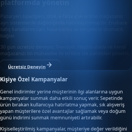
platformda yönetin
Pazaryeri siparişleri, stok, e-fatura ve online mağazanız
ayrı sistemlerde dağıldığında hata kaçınılmazdır. Enabase
satış kanallarını cari, kasa-banka ve belgelerle otomatik
bağlar.
30 gün ücretsiz deneyin; Trendyol, Hepsiburada ve kendi
mağazanızı ön muhasebe ile birlikte tek panelden yönetin.
Ücretsiz Deneyin
Kişiye Özel Kampanyalar
Genel indirimler yerine müşterinin ilgi alanlarına uygun
kampanyalar sunmak daha etkili sonuç verir. Sepetinde
ürün bırakan kullanıcıya hatırlatma yapmak, sık alışveriş
yapan müşterilere özel avantajlar sağlamak veya doğum
günü indirimi sunmak memnuniyeti artırabilir.
Kişiselleştirilmiş kampanyalar, müşteriye değer verildiğini