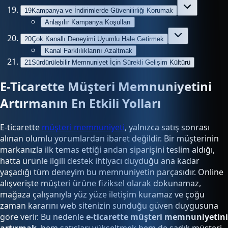
19
Kampanya ve İndirimlerde Güvenilirliği Korumak
Anlaşılır Kampanya Koşulları
20
Çok Kanallı Deneyimi Uyumlu Hale Getirmek
Kanal Farklılıklarını Azaltmak
21
Sürdürülebilir Memnuniyet İçin Sürekli Gelişim Kültürü
E-Ticarette Müşteri Memnuniyetini
Artırmanın En Etkili Yolları
E-ticarette
müşteri memnuniyeti
, yalnızca satış sonrası
alınan olumlu yorumlardan ibaret değildir. Bir müşterinin
markanızla ilk temas ettiği andan siparişini teslim aldığı,
hatta ürünle ilgili destek ihtiyacı duyduğu ana kadar
yaşadığı tüm deneyim bu memnuniyetin parçasıdır. Online
alışverişte müşteri ürüne fiziksel olarak dokunamaz,
mağaza çalışanıyla yüz yüze iletişim kuramaz ve çoğu
zaman kararını web sitenizin sunduğu güven duygusuna
göre verir. Bu nedenle
e-ticarette müşteri memnuniyetini
artırmak
, hem satışları yükseltmek hem de sadık müşteri