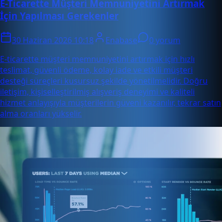
E-Ticarette Müşteri Memnuniyetini Artırmak
İçin Yapılması Gerekenler
30 Haziran 2026 10:18
Enabase
0 yorum
E-ticarette müşteri memnuniyetini artırmak için hızlı
teslimat, güvenli ödeme, kolay iade ve etkili müşteri
desteği süreçleri kusursuz şekilde yönetilmelidir. Doğru
iletişim, kişiselleştirilmiş alışveriş deneyimi ve kaliteli
hizmet anlayışıyla müşterilerin güveni kazanılır, tekrar satın
alma oranları yükselir.