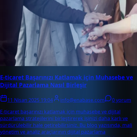
E-ticaret Başarınızı Katlamak için Muhasebe ve
Dijital Pazarlama Nasıl Birleşir
11 Nisan 2025 19:04
info@enabase.com
0 yorum
E-ticaret başarınızı katlamak için muhasebe ve dijital
pazarlama stratejilerini birleştirerek işinizi daha karlı ve
sürdürülebilir hale getirebilirsiniz. Bu blog yazısında, mali
yönetim ve analiz araçlarının dijital pazarlama