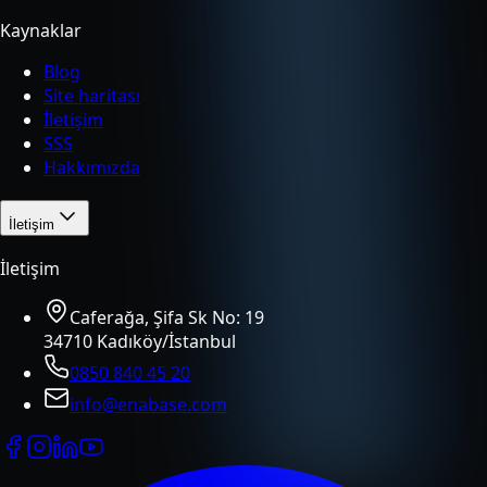
Kaynaklar
Blog
Site haritası
İletişim
SSS
Hakkımızda
İletişim
İletişim
Caferağa, Şifa Sk No: 19
34710 Kadıköy/İstanbul
0850 840 45 20
info@enabase.com