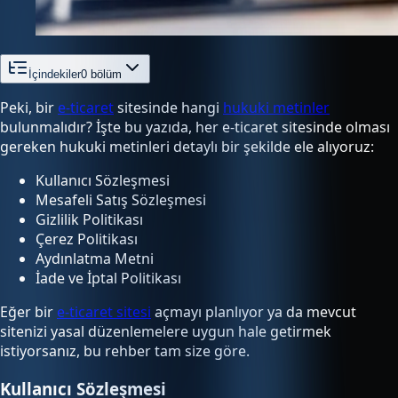
İçindekiler
0
bölüm
Peki, bir
e-ticaret
sitesinde hangi
hukuki metinler
bulunmalıdır? İşte bu yazıda, her e-ticaret sitesinde olması
gereken hukuki metinleri detaylı bir şekilde ele alıyoruz:
Kullanıcı Sözleşmesi
Mesafeli Satış Sözleşmesi
Gizlilik Politikası
Çerez Politikası
Aydınlatma Metni
İade ve İptal Politikası
Eğer bir
e-ticaret sitesi
açmayı planlıyor ya da mevcut
sitenizi yasal düzenlemelere uygun hale getirmek
istiyorsanız, bu rehber tam size göre.
Kullanıcı Sözleşmesi