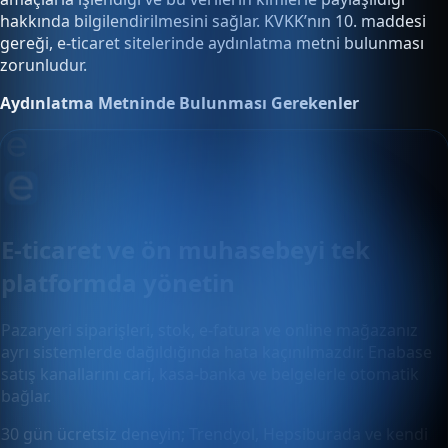
hakkında bilgilendirilmesini sağlar. KVKK’nın 10. maddesi
gereği, e-ticaret sitelerinde aydınlatma metni bulunması
zorunludur.
Aydınlatma Metninde Bulunması Gerekenler
E-ticaret ve ön muhasebeyi tek
platformda yönetin
Pazaryeri siparişleri, stok, e-fatura ve online mağazanız
ayrı sistemlerde dağıldığında hata kaçınılmazdır. Enabase
satış kanallarını cari, kasa-banka ve belgelerle otomatik
bağlar.
30 gün ücretsiz deneyin; Trendyol, Hepsiburada ve kendi