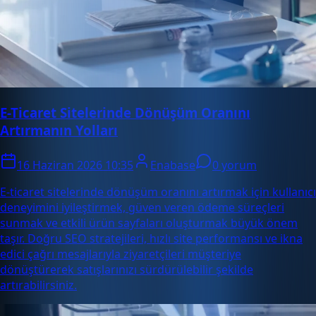
E-Ticaret Sitelerinde Dönüşüm Oranını
Artırmanın Yolları
16 Haziran 2026 10:35
Enabase
0 yorum
E-ticaret sitelerinde dönüşüm oranını artırmak için kullanıcı
deneyimini iyileştirmek, güven veren ödeme süreçleri
sunmak ve etkili ürün sayfaları oluşturmak büyük önem
taşır. Doğru SEO stratejileri, hızlı site performansı ve ikna
edici çağrı mesajlarıyla ziyaretçileri müşteriye
dönüştürerek satışlarınızı sürdürülebilir şekilde
artırabilirsiniz.