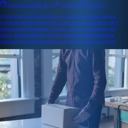
30 Haziran 2026 10:16
Enabase
0 yorum
E-ticarette ürün açıklamalarını optimize etmek, arama
motorlarında görünürlüğü artırırken müşterilerin satın
alma kararını hızlandırır. Doğru anahtar kelimeler, net
fayda odaklı metinler ve ikna edici içerikler sayesinde
dönüşüm oranları yükselir, satış performansı güçlenir.