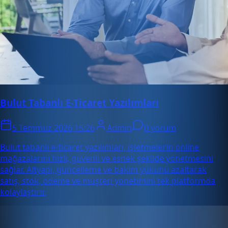
Bulut Tabanlı E-Ticaret Yazılımları
5 Temmuz 2026 15:26
Admin
0 yorum
Bulut tabanlı e-ticaret yazılımları, işletmelerin online
mağazalarını hızlı, güvenli ve esnek şekilde yönetmesini
sağlar. Altyapı, güncelleme ve bakım yükünü azaltarak
satış, stok, ödeme ve müşteri yönetimini tek platformda
kolaylaştırır.