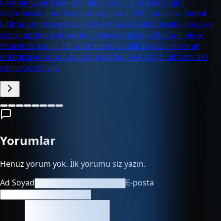
kampanyalarınızın etkinliğini nasıl artırabileceğini
keşfedeceksiniz. Doğru bütçeleme, ROI analizi ve hedef
kitle segmentasyonu gibi konulara odaklanarak, e-ticaret
işinizi optimize etmenin yollarını öğrenin. Başarılı bir e-
ticaret stratejisi için muhasebe ve dijital pazarlamanın
entegrasyonunun gücünü keşfedin ve işinizi bir sonraki
seviyeye taşıyın.
Yorumlar
Henüz yorum yok. İlk yorumu siz yazın.
Ad Soyad
E-posta