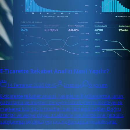
E-Ticarette Rekabet Analizi Nasıl Yapılır?
14 Temmuz 2026 09:45
Enabase
0 yorum
E-ticarette rekabet analizi, rakiplerin fiyatlandırma, ürün,
pazarlama ve müşteri deneyimi stratejilerini inceleyerek
markanız için güçlü fırsatlar belirlemenizi sağlar. Doğru
araçlar ve veriye dayalı analizlerle rekabette öne çıkabilir,
satışlarınızı ve dijital görünürlüğünüzü artırabilirsiniz.