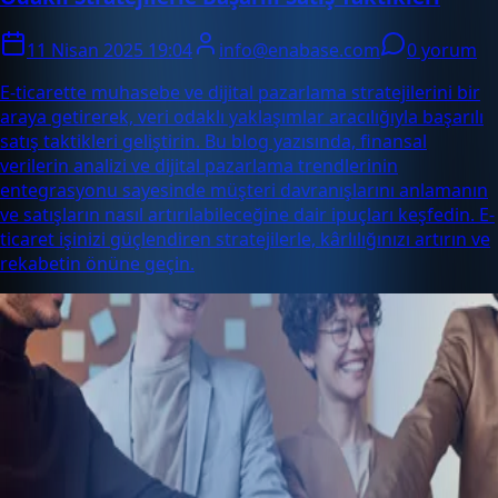
11 Nisan 2025 19:04
info@enabase.com
0 yorum
E-ticarette muhasebe ve dijital pazarlama stratejilerini bir
araya getirerek, veri odaklı yaklaşımlar aracılığıyla başarılı
satış taktikleri geliştirin. Bu blog yazısında, finansal
verilerin analizi ve dijital pazarlama trendlerinin
entegrasyonu sayesinde müşteri davranışlarını anlamanın
ve satışların nasıl artırılabileceğine dair ipuçları keşfedin. E-
ticaret işinizi güçlendiren stratejilerle, kârlılığınızı artırın ve
rekabetin önüne geçin.