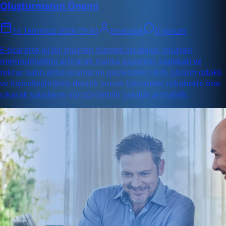
Oluşturmanın Önemi
14 Temmuz 2026 09:44
Enabase
0 yorum
E-ticarette iyi bir müşteri hizmeti stratejisi, müşteri
memnuniyetini artırarak marka güvenini, sadakati ve
tekrar satın alma oranlarını güçlendirir. Hızlı, çözüm odaklı
ve kişiselleştirilmiş destek sunan işletmeler, rekabette öne
çıkarak satışlarını sürdürülebilir şekilde artırabilir.