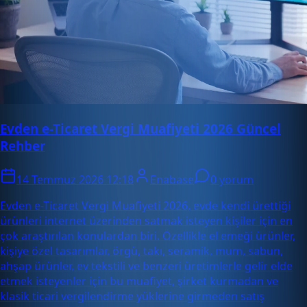
Evden e-Ticaret Vergi Muafiyeti 2026 Güncel
Rehber
14 Temmuz 2026 12:18
Enabase
0 yorum
Evden e-Ticaret Vergi Muafiyeti 2026, evde kendi ürettiği
ürünleri internet üzerinden satmak isteyen kişiler için en
çok araştırılan konulardan biri. Özellikle el emeği ürünler,
kişiye özel tasarımlar, örgü, takı, seramik, mum, sabun,
ahşap ürünler, ev tekstili ve benzeri üretimlerle gelir elde
etmek isteyenler için bu muafiyet, şirket kurmadan ve
klasik ticari vergilendirme yüklerine girmeden satış