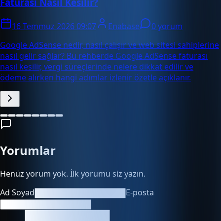
Faturası Nasıl Kesilir?
16 Temmuz 2026 09:07
Enabase
0 yorum
Google AdSense nedir, nasıl çalışır ve web sitesi sahiplerine
nasıl gelir sağlar? Bu rehberde Google AdSense faturası
nasıl kesilir, vergi süreçlerinde nelere dikkat edilir ve
ödeme alırken hangi adımlar izlenir özetle açıklanır.
Yorumlar
Henüz yorum yok. İlk yorumu siz yazın.
Ad Soyad
E-posta