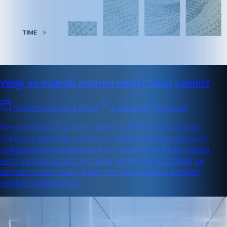
Vergi ve matrah artırımı nedir? Nasıl yapılır?
16 Temmuz 2026 08:59
Enabase
0 yorum
Vergi ve matrah artırımı, geçmiş dönemlere ait vergi
risklerini azaltmak ve olası incelemelere karşı güvence
sağlamak için yapılan yasal bir düzenlemedir. Bu yazıda
vergi ve matrah artırımı nedir, kimler yararlanabilir ve
başvuru süreci nasıl yapılır sorularını kısa ve anlaşılır
şekilde bulabilirsiniz.