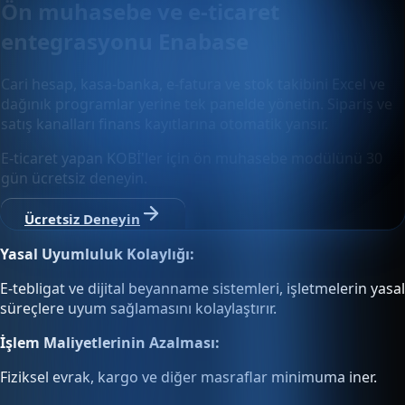
Ön muhasebe ve e-ticaret
entegrasyonu Enabase
Cari hesap, kasa-banka, e-fatura ve stok takibini Excel ve
dağınık programlar yerine tek panelde yönetin. Sipariş ve
satış kanalları finans kayıtlarına otomatik yansır.
E-ticaret yapan KOBİ'ler için ön muhasebe modülünü 30
gün ücretsiz deneyin.
Ücretsiz Deneyin
Yasal Uyumluluk Kolaylığı:
E-tebligat ve dijital beyanname sistemleri, işletmelerin yasal
süreçlere uyum sağlamasını kolaylaştırır.
İşlem Maliyetlerinin Azalması:
Fiziksel evrak, kargo ve diğer masraflar minimuma iner.