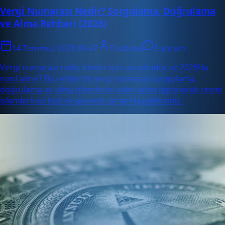
Vergi Numarası Nedir? Sorgulama, Doğrulama
ve Alma Rehberi (2026)
14 Temmuz 2026 09:47
Enabase
0 yorum
Vergi numarası nedir, kimler için zorunludur ve 2026’da
nasıl alınır? Bu rehberde vergi numarası sorgulama,
doğrulama ve alma işlemlerini adım adım öğrenerek resmi
işlemlerinizi hızlı ve güvenle tamamlayabilirsiniz.