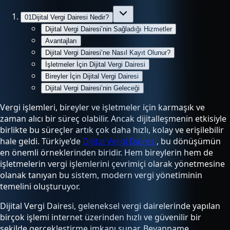
01
Dijital Vergi Dairesi Nedir?
Dijital Vergi Dairesi’nin Sağladığı Hizmetler
Avantajları
Dijital Vergi Dairesi’ne Nasıl Kayıt Olunur?
İşletmeler İçin Dijital Vergi Dairesi
Bireyler İçin Dijital Vergi Dairesi
Dijital Vergi Dairesi’nin Geleceği
Vergi işlemleri, bireyler ve işletmeler için karmaşık ve
zaman alıcı bir süreç olabilir. Ancak dijitalleşmenin etkisiyle
birlikte bu süreçler artık çok daha hızlı, kolay ve erişilebilir
hale geldi. Türkiye’de
Dijital Vergi Dairesi
, bu dönüşümün
en önemli örneklerinden biridir. Hem bireylerin hem de
işletmelerin vergi işlemlerini çevrimiçi olarak yönetmesine
olanak tanıyan bu sistem, modern vergi yönetiminin
temelini oluşturuyor.
Dijital Vergi Dairesi, geleneksel vergi dairelerinde yapılan
birçok işlemi internet üzerinden hızlı ve güvenilir bir
şekilde gerçekleştirme imkanı sunar. Beyanname