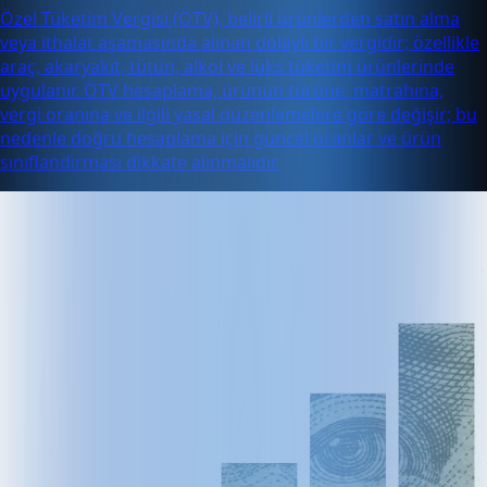
Özel Tüketim Vergisi (ÖTV), belirli ürünlerden satın alma
veya ithalat aşamasında alınan dolaylı bir vergidir; özellikle
araç, akaryakıt, tütün, alkol ve lüks tüketim ürünlerinde
uygulanır. ÖTV hesaplama, ürünün türüne, matrahına,
vergi oranına ve ilgili yasal düzenlemelere göre değişir; bu
nedenle doğru hesaplama için güncel oranlar ve ürün
sınıflandırması dikkate alınmalıdır.