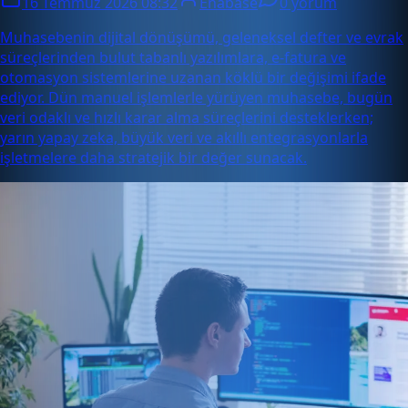
16 Temmuz 2026 08:32
Enabase
0 yorum
Muhasebenin dijital dönüşümü, geleneksel defter ve evrak
süreçlerinden bulut tabanlı yazılımlara, e-fatura ve
otomasyon sistemlerine uzanan köklü bir değişimi ifade
ediyor. Dün manuel işlemlerle yürüyen muhasebe, bugün
veri odaklı ve hızlı karar alma süreçlerini desteklerken;
yarın yapay zeka, büyük veri ve akıllı entegrasyonlarla
işletmelere daha stratejik bir değer sunacak.