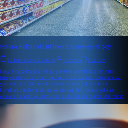
Fatura Hakkında Bilmeniz Gereken 10 Şey
16 Temmuz 2026 08:28
Enabase
0 yorum
Fatura hakkında bilmeniz gereken temel bilgiler, hem
bireysel hem de ticari işlemlerde haklarınızı korumanıza
yardımcı olur. Bu içerikte fatura türleri, düzenleme
kuralları, saklama süresi ve sık yapılan hatalar gibi en
önemli 10 noktayı kısa ve anlaşılır şekilde öğrenebilirsiniz.