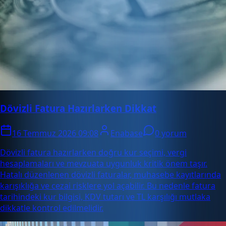
Dövizli Fatura Hazırlarken Dikkat
16 Temmuz 2026 09:08
Enabase
0 yorum
Dövizli fatura hazırlarken doğru kur seçimi, vergi
hesaplamaları ve mevzuata uygunluk kritik önem taşır.
Hatalı düzenlenen dövizli faturalar, muhasebe kayıtlarında
karışıklığa ve cezai risklere yol açabilir. Bu nedenle fatura
tarihindeki kur bilgisi, KDV tutarı ve TL karşılığı mutlaka
dikkatle kontrol edilmelidir.