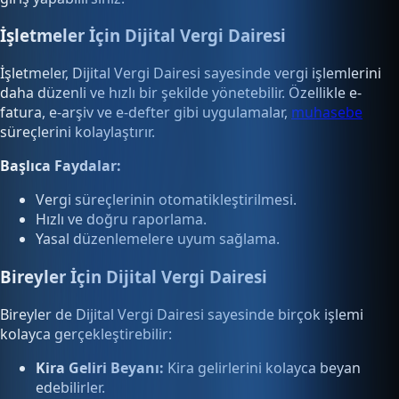
İşletmeler İçin Dijital Vergi Dairesi
İşletmeler, Dijital Vergi Dairesi sayesinde vergi işlemlerini
daha düzenli ve hızlı bir şekilde yönetebilir. Özellikle e-
fatura, e-arşiv ve e-defter gibi uygulamalar,
muhasebe
süreçlerini kolaylaştırır.
Başlıca Faydalar:
Vergi süreçlerinin otomatikleştirilmesi.
Hızlı ve doğru raporlama.
Yasal düzenlemelere uyum sağlama.
Bireyler İçin Dijital Vergi Dairesi
Bireyler de Dijital Vergi Dairesi sayesinde birçok işlemi
kolayca gerçekleştirebilir:
Kira Geliri Beyanı:
Kira gelirlerini kolayca beyan
edebilirler.