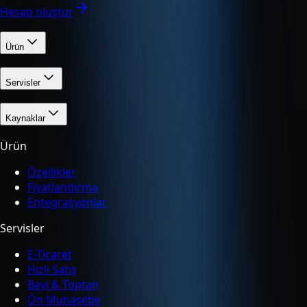
Hesap oluştur
Ürün
Servisler
Kaynaklar
Ürün
Özellikler
Fiyatlandırma
Entegrasyonlar
Servisler
E-Ticaret
Hızlı Satış
Bayi & Toptan
Ön Muhasebe